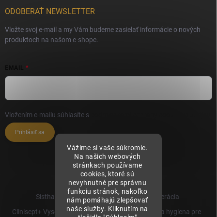
ODOBERAŤ NEWSLETTER
Vložte svoj e-mail a my Vám budeme zasielať informácie o nových
produktoch na našom e-shope.
EMAIL
Vložením e-mailu súhlasíte s
podmienkami ochrany osobných údajov
Prihlásiť sa
Vážime si vaše súkromie.
Na našich webových
stránkach používame
cookies, ktoré sú
nevyhnutné pre správnu
funkciu stránok, nakoľko
Sisthaema.sk - Skutočná Dermálna Regenerácia
nám pomáhajú zlepšovať
naše služby. Kliknutím na
Clinisept+ Vysoko účinné čistenie a antimikrobiálna hygiena pre