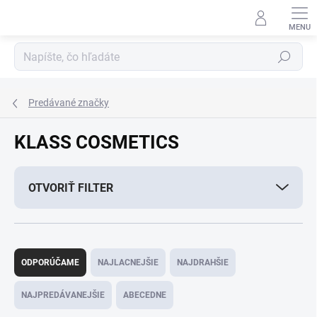
Prejsť
na
obsah
Hľadať
Predávané značky
KLASS COSMETICS
OTVORIŤ FILTER
R
a
ODPORÚČAME
NAJLACNEJŠIE
NAJDRAHŠIE
d
e
NAJPREDÁVANEJŠIE
ABECEDNE
n