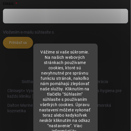
EMAIL
Vložením e-mailu súhlasíte s
podmienkami ochrany osobných údajov
Prihlásiť sa
Vážime si vaše súkromie.
Na našich webových
stránkach používame
cookies, ktoré sú
nevyhnutné pre správnu
funkciu stránok, nakoľko
Sisthaema.sk - Skutočná Dermálna Regenerácia
nám pomáhajú zlepšovať
naše služby. Kliknutím na
Clinisept+ Vysoko účinné čistenie a antimikrobiálna hygiena pre
tlačidlo "Súhlasím"
každú kliniku │
súhlasíte s používaním
všetkých cookies. Úpravu
Dalton Marine Cosmetics - Kvalitná profesionálna morská
nastavení môžete vykonať
kozmetika
teraz alebo kedykoľvek
neskôr kliknutím na odkaz
Sisthaema
"nastavenie". Viac
Hevo T