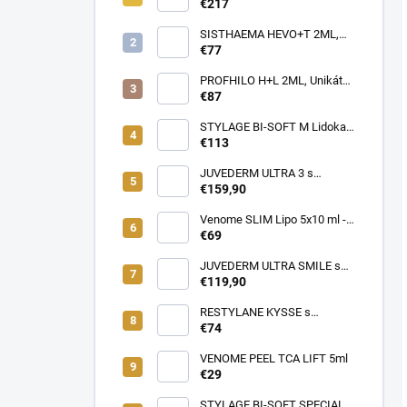
BAG - LIMITOVANÁ EDÍCIA -
€217
Profesionálna cestovná taška
pre lekárov estetickej
SISTHAEMA HEVO+T 2ML,
medicíny v pohybe (rôzne
70mg/2ml = 50mg/HA + 20mg
€77
farby)
Trehalóza. UNIKÁTNA
Dermálna Regenerácia,
PROFHILO H+L 2ML, Unikátny
SKUTOČNÉ OMLADENIE,
REMODELAČNÝ produkt pre
€87
LIFTING a hydratácia,
hydratáciu, posilnenie,
Patentované zloženie
napnutie a lifting pokožky, až
STYLAGE BI-SOFT M Lidokaín
(VENOME)
64mg kyseliny Hyalurónovej
2x1ml s Mannitolom s
€113
PREDĹŽENÝM ÚČINKOM pre
EŠTE LEPŠIE výsledky!
JUVEDERM ULTRA 3 s
Lidokaínom (2x1ml)
€159,90
Venome SLIM Lipo 5x10 ml -
Pomáha v boji proti tukovým
€69
usadeninám, ktoré je ťažké
odstrániť
JUVEDERM ULTRA SMILE s
Lidokaínom (2x0,55ml)
€119,90
RESTYLANE KYSSE s
lidokaínom (1x1ml)
€74
VENOME PEEL TCA LIFT 5ml
€29
STYLAGE BI-SOFT SPECIAL