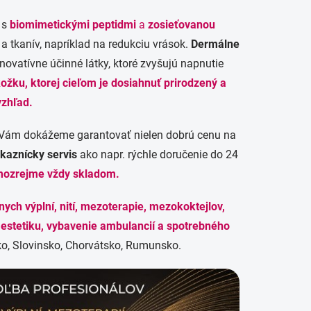
 s
biomimetickými peptidmi
a
zosieťovanou
a tkanív, napríklad na redukciu vrások.
Dermálne
novatívne účinné látky, ktoré zvyšujú napnutie
ožku, ktorej cieľom je dosiahnuť prirodzený a
vzhľad.
Vám dokážeme garantovať nielen dobrú cenu na
ákaznícky servis
ako napr. rýchle doručenie do 24
mozrejme vždy skladom.
ych výplní, nití, mezoterapie, mezokoktejlov,
e estetiku, vybavenie ambulancií a spotrebného
o, Slovinsko, Chorvátsko, Rumunsko.