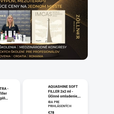
AQUASHINE SOFT
TRA -
FILLER 2x2 ml -
iller
Účinné omladenie,
plň
hydratácia,
IBA PRE
rozžiarenie a
PRIHLÁSENÝCH
revitalizácia pleti
€78