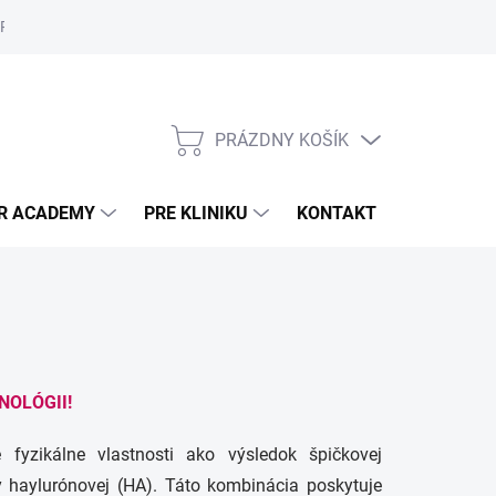
PRAVA A POŠTOVNÉ
SKLADOVANIE DERMÁLNYCH VÝPLNÍ
Po
PRÁZDNY KOŠÍK
NÁKUPNÝ
KOŠÍK
R ACADEMY
PRE KLINIKU
KONTAKT
BLOG
NOLÓGII!
fyzikálne vlastnosti ako výsledok špičkovej
y haylurónovej (HA). Táto kombinácia poskytuje