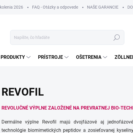
Školenia 2026
FAQ - Otázky a odpovede
NAŠE GARANCIE
DO
Hľadať
PRODUKTY
PRÍSTROJE
OŠETRENIA
ZÖLLNE
REVOFIL
REVOLUČNÉ
VÝPLNE
ZALOŽENÉ NA PREVRATNEJ BIO-TECH
Dermálne výplne Revofil majú dvojfázové aj jednofázové 
technológie biomimetických peptidov a zosieťovanej kyselin