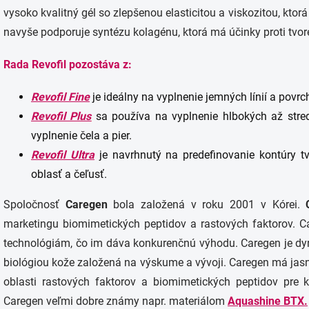
vysoko kvalitný gél so zlepšenou elasticitou a viskozitou, ktor
navyše podporuje syntézu kolagénu, ktorá má účinky proti tvor
Rada Revofil pozostáva z:
Revofil Fine
je ideálny na vyplnenie jemných línií a povrch
Revofil Plus
sa používa na vyplnenie hlbokých až stredn
vyplnenie čela a pier.
Revofil Ultra
je navrhnutý na predefinovanie kontúry tv
oblasť a čeľusť.
Spoločnosť
Caregen
bola založená v roku 2001 v Kórei.
marketingu biomimetických peptidov a rastových faktorov. 
technológiám, čo im dáva konkurenčnú výhodu. Caregen je dy
biológiou kože založená na výskume a vývoji. Caregen má jas
oblasti rastových faktorov a biomimetických peptidov pre 
Caregen veľmi dobre známy napr. materiálom
Aquashine BTX.