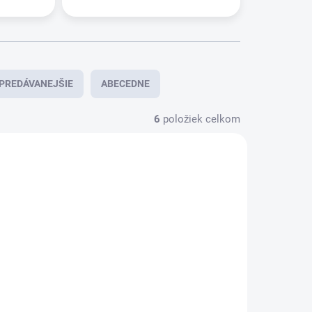
PREDÁVANEJŠIE
ABECEDNE
6
položiek celkom
CENOVÝ HIT
A1283
A0321
DORUČENIE 24H
KLADOM
IBA PRE PRIHLÁSENÝCH
 deep
AQUASHINE PTx