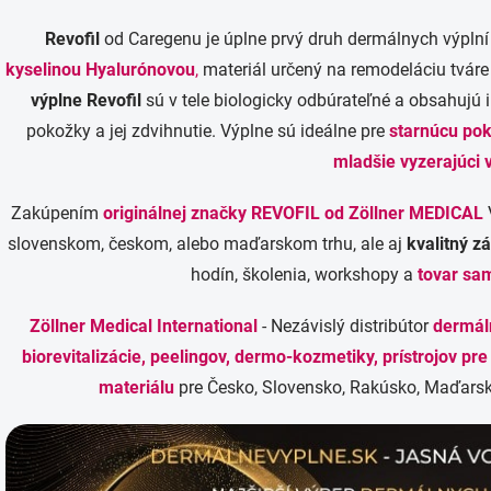
Revofil
od Caregenu je úplne prvý druh dermálnych výplní
kyselinou Hyalurónovou
,
materiál určený na remodeláciu tváre 
výplne Revofil
sú v tele biologicky odbúrateľné a obsahujú i
pokožky a jej zdvihnutie. Výplne sú ideálne pre
starnúcu pok
mladšie vyzerajúci 
Zakúpením
originálnej značky REVOFIL
od Zöllner MEDICAL
slovenskom, českom, alebo maďarskom trhu, ale aj
kvalitný z
hodín, školenia, workshopy a
tovar sa
Zöllner Medical International
- Nezávislý distribútor
dermáln
biorevitalizácie, peelingov, dermo-kozmetiky, prístrojov pr
materiálu
pre Česko, Slovensko, Rakúsko, Maďarsk