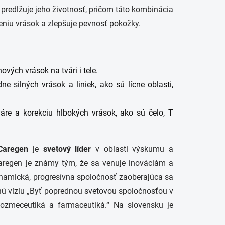
á predlžuje jeho životnosť, pričom táto kombinácia
eniu vrások a zlepšuje pevnosť pokožky.
ových vrások na tvári i tele.
e silných vrások a liniek, ako sú lícne oblasti,
áre a korekciu hlbokých vrások, ako sú čelo, T
Caregen
je
svetový líder
v oblasti výskumu a
Caregen je známy tým, že sa venuje inováciám a
namická, progresívna spoločnosť zaoberajúca sa
nú víziu „Byť poprednou svetovou spoločnosťou v
kozmeceutiká a farmaceutiká.“ Na slovensku je