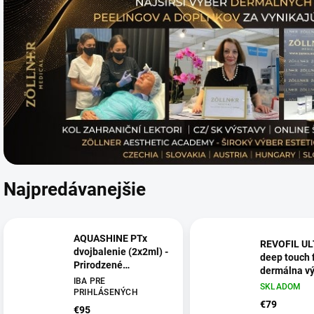
Najpredávanejšie
AQUASHINE PTx
REVOFIL UL
dvojbalenie (2x2ml) -
deep touch f
Prirodzené
dermálna vý
omladenie,
IBA PRE
2x1ml
SKLADOM
Hydratácia,
PRIHLÁSENÝCH
€79
ošetrenie stredných
€95