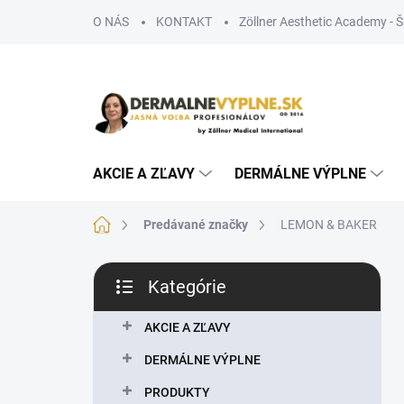
Prejsť
O NÁS
KONTAKT
Zöllner Aesthetic Academy - 
na
obsah
AKCIE A ZĽAVY
DERMÁLNE VÝPLNE
Domov
Predávané značky
LEMON & BAKER
B
Kategórie
o
Preskočiť
č
kategórie
n
AKCIE A ZĽAVY
ý
DERMÁLNE VÝPLNE
p
a
PRODUKTY