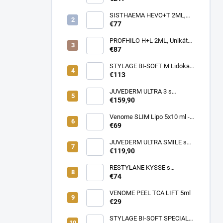
Profesionálna cestovná taška
pre lekárov estetickej
SISTHAEMA HEVO+T 2ML,
medicíny v pohybe (rôzne
70mg/2ml = 50mg/HA + 20mg
€77
farby)
Trehalóza. UNIKÁTNA
Dermálna Regenerácia,
PROFHILO H+L 2ML, Unikátny
SKUTOČNÉ OMLADENIE,
REMODELAČNÝ produkt pre
€87
LIFTING a hydratácia,
hydratáciu, posilnenie,
Patentované zloženie
napnutie a lifting pokožky, až
STYLAGE BI-SOFT M Lidokaín
(VENOME)
64mg kyseliny Hyalurónovej
2x1ml s Mannitolom s
€113
PREDĹŽENÝM ÚČINKOM pre
EŠTE LEPŠIE výsledky!
JUVEDERM ULTRA 3 s
Lidokaínom (2x1ml)
€159,90
Venome SLIM Lipo 5x10 ml -
Pomáha v boji proti tukovým
€69
usadeninám, ktoré je ťažké
odstrániť
JUVEDERM ULTRA SMILE s
Lidokaínom (2x0,55ml)
€119,90
RESTYLANE KYSSE s
lidokaínom (1x1ml)
€74
VENOME PEEL TCA LIFT 5ml
€29
STYLAGE BI-SOFT SPECIAL