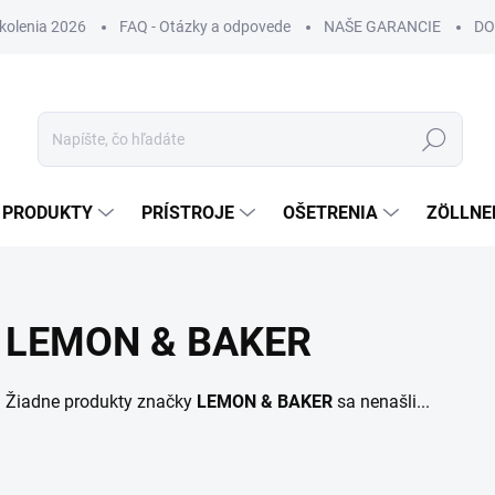
Školenia 2026
FAQ - Otázky a odpovede
NAŠE GARANCIE
DO
Hľadať
PRODUKTY
PRÍSTROJE
OŠETRENIA
ZÖLLNE
LEMON & BAKER
Žiadne produkty značky
LEMON & BAKER
sa nenašli...