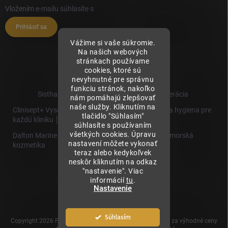
Vložením e-mailu súhlasíte s
podmienkami ochrany osobných údajov
Prihlásiť sa
Vážime si vaše súkromie.
Na našich webových
stránkach používame
cookies, ktoré sú
nevyhnutné pre správnu
funkciu stránok, nakoľko
Sisthaema.sk - Skutočná Dermálna Regenerácia
nám pomáhajú zlepšovať
naše služby. Kliknutím na
Clinisept+ Vysoko účinné čistenie a antimikrobiálna hygiena pre
tlačidlo "Súhlasím"
každú kliniku │
súhlasíte s používaním
všetkých cookies. Úpravu
Dalton Marine Cosmetics - Kvalitná profesionálna morská
nastavení môžete vykonať
kozmetika
teraz alebo kedykoľvek
neskôr kliknutím na odkaz
Sisthaema
"nastavenie". Viac
Hevo T
informácií
tu
.
│Skutočná
Nastavenie
Biorevitalizácia
Súhlasím
Copyright 2026
Prémiové produkty pre estetickú medicínu za výhodné ceny