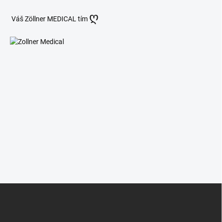
ღ
Váš Zöllner MEDICAL tím
Z
á
p
ä