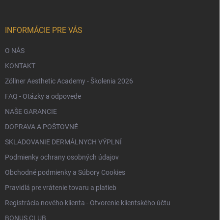
t
i
e
INFORMÁCIE PRE VÁS
O NÁS
KONTAKT
Zöllner Aesthetic Academy - Školenia 2026
FAQ - Otázky a odpovede
NAŠE GARANCIE
DOPRAVA A POŠTOVNÉ
SKLADOVANIE DERMÁLNYCH VÝPLNÍ
Podmienky ochrany osobných údajov
Obchodné podmienky a Súbory Cookies
Pravidlá pre vrátenie tovaru a platieb
Registrácia nového klienta - Otvorenie klientského účtu
BONUS CLUB