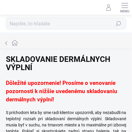
Prejsť
na
obsah
Hľadať
Domov
SKLADOVANIE DERMÁLNYCH
VÝPLNÍ
Dôležité upozornenie! Prosíme o venovanie
pozornosti k nižšie uvedenému skladovaniu
dermálnych výplní!
S príchodom leta by sme radi klientov upozornili, aby nezabudli na
teplotný rozsah pri skladovaní dermálnych výplní. Skladované
musia byť v suchu, na tmavom mieste a to maximálne pri izbovej
teplote. Pokiaľ si skontrolujete zadnú stranu balenia, tak na