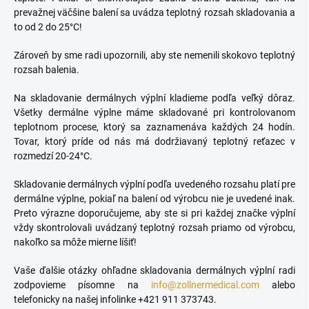
prevažnej väčšine balení sa uvádza teplotný rozsah skladovania a
to od 2 do 25°C!
Zároveň by sme radi upozornili, aby ste nemenili skokovo teplotný
rozsah balenia.
Na skladovanie dermálnych výplní kladieme podľa veľký dôraz.
Všetky dermálne výplne máme skladované pri kontrolovanom
teplotnom procese, ktorý sa zaznamenáva každých 24 hodín.
Tovar, ktorý príde od nás má dodržiavaný teplotný reťazec v
rozmedzí 20-24°C.
Skladovanie dermálnych výplní podľa uvedeného rozsahu platí pre
dermálne výplne, pokiaľ na balení od výrobcu nie je uvedené inak.
Preto výrazne doporučujeme, aby ste si pri každej značke výplní
vždy skontrolovali uvádzaný teplotný rozsah priamo od výrobcu,
nakoľko sa môže mierne líšiť!
Vaše ďalšie otázky ohľadne skladovania dermálnych výplní radi
zodpovieme písomne na
info@zollnermedical.com
alebo
telefonicky na našej infolinke +421 911 373743.