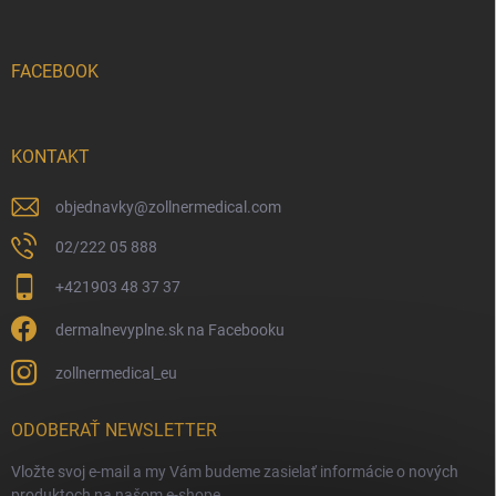
FACEBOOK
KONTAKT
objednavky
@
zollnermedical.com
02/222 05 888
+421903 48 37 37
dermalnevyplne.sk na Facebooku
zollnermedical_eu
ODOBERAŤ NEWSLETTER
Vložte svoj e-mail a my Vám budeme zasielať informácie o nových
produktoch na našom e-shope.