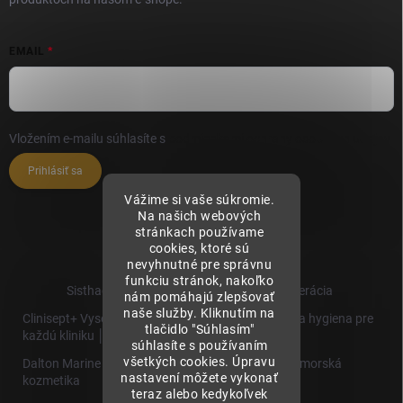
EMAIL
Vložením e-mailu súhlasíte s
podmienkami ochrany osobných údajov
Prihlásiť sa
Vážime si vaše súkromie.
Na našich webových
stránkach používame
cookies, ktoré sú
nevyhnutné pre správnu
funkciu stránok, nakoľko
Sisthaema.sk - Skutočná Dermálna Regenerácia
nám pomáhajú zlepšovať
naše služby. Kliknutím na
Clinisept+ Vysoko účinné čistenie a antimikrobiálna hygiena pre
tlačidlo "Súhlasím"
každú kliniku │
súhlasíte s používaním
všetkých cookies. Úpravu
Dalton Marine Cosmetics - Kvalitná profesionálna morská
nastavení môžete vykonať
kozmetika
teraz alebo kedykoľvek