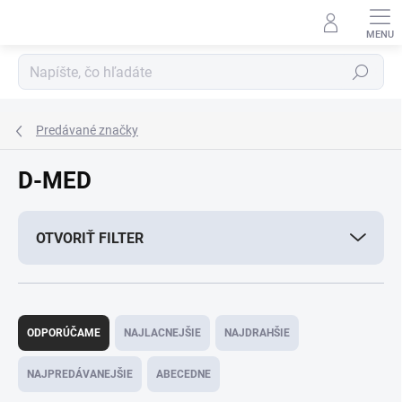
Prejsť
na
obsah
Hľadať
Predávané značky
D-MED
OTVORIŤ FILTER
R
a
ODPORÚČAME
NAJLACNEJŠIE
NAJDRAHŠIE
d
e
NAJPREDÁVANEJŠIE
ABECEDNE
n