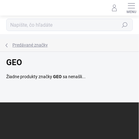
Prejsť
na
obsah
Hľadať
Predávané značky
GEO
Žiadne produkty značky
GEO
sa nenašli...
Z
á
p
ä
t