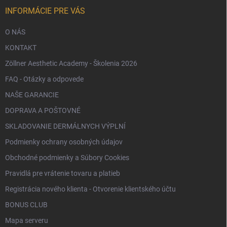
i
e
INFORMÁCIE PRE VÁS
O NÁS
KONTAKT
Zöllner Aesthetic Academy - Školenia 2026
FAQ - Otázky a odpovede
NAŠE GARANCIE
DOPRAVA A POŠTOVNÉ
SKLADOVANIE DERMÁLNYCH VÝPLNÍ
Podmienky ochrany osobných údajov
Obchodné podmienky a Súbory Cookies
Pravidlá pre vrátenie tovaru a platieb
Registrácia nového klienta - Otvorenie klientského účtu
BONUS CLUB
Mapa serveru