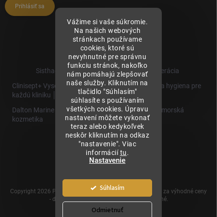
Prihlásiť sa
Vážime si vaše súkromie.
Na našich webových
stránkach používame
cookies, ktoré sú
nevyhnutné pre správnu
funkciu stránok, nakoľko
Sisthaema.sk - Skutočná Dermálna Regenerácia
nám pomáhajú zlepšovať
naše služby. Kliknutím na
Clinisept+ Vysoko účinné čistenie a antimikrobiálna hygiena pre
tlačidlo "Súhlasím"
každú kliniku │
súhlasíte s používaním
všetkých cookies. Úpravu
Dalton Marine Cosmetics - Kvalitná profesionálna morská
nastavení môžete vykonať
kozmetika
teraz alebo kedykoľvek
neskôr kliknutím na odkaz
Sisthaema
"nastavenie". Viac
Hevo T
informácií
tu
.
│Skutočná
Nastavenie
Biorevitalizácia
Súhlasím
Copyright 2026
Prémiové produkty pre estetickú medicínu za výhodné ceny
- dermalnevyplne.sk
. Všetky práva vyhradené.
Odmietnuť
Vytvoril Shoptet