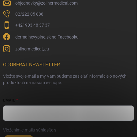
objednavky
@
zollnermedical.com
02/222 05 888
+421903 48 37 37
dermalnevyplne.sk na Facebooku
zollnermedical_eu
ODOBERAŤ NEWSLETTER
Vložte svoj e-mail a my Vám budeme zasielať informácie o nových
produktoch na našom e-shope.
EMAIL
Vložením e-mailu súhlasíte s
podmienkami ochrany osobných údajov