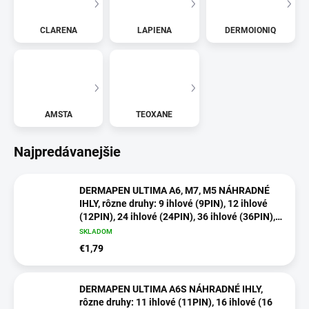
CLARENA
LAPIENA
DERMOIONIQ
AMSTA
TEOXANE
Najpredávanejšie
DERMAPEN ULTIMA A6, M7, M5 NÁHRADNÉ
IHLY, rôzne druhy: 9 ihlové (9PIN), 12 ihlové
(12PIN), 24 ihlové (24PIN), 36 ihlové (36PIN),
42 ihlové (42PIN), alebo NANO, 1ks v balení
SKLADOM
€1,79
DERMAPEN ULTIMA A6S NÁHRADNÉ IHLY,
rôzne druhy: 11 ihlové (11PIN), 16 ihlové (16