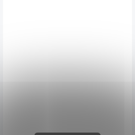
NOVINKA
A2230
AKCIA
DORUČENIE 24H
IBA PRE PRIHLÁSENÝCH
ALGAPLAST BAKUCHIOL MASK 500ml - Maska s
bakuchiolom pre zmiešanú, mastnú a aknóznu pleť