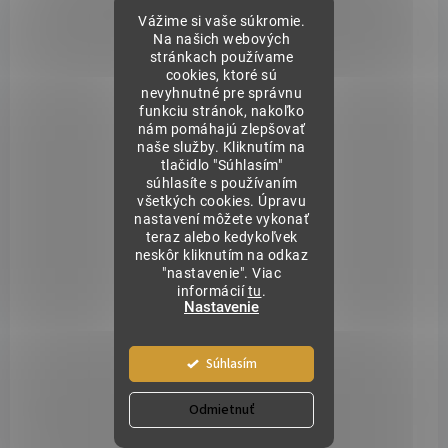
€10,90
/ bal
Vážime si vaše súkromie.
€13,41 vrátane DPH
Na našich webových
Detail
stránkach používame
Jednotková
€0,02 / 1 ml
cookies, ktoré sú
cena:
nevyhnutné pre správnu
ALGAE LINE - Algaplast Bakuchiol Mask 500ml - Riasová maska je
funkciu stránok, nakoľko
obzvlášť odporúčaná pre zmiešanú, mastnú, aknóznu a seboreickú
nám pomáhajú zlepšovať
pleť. Obsahuje bakuchiol, nazývaný aj...
naše služby. Kliknutím na
tlačidlo "Súhlasím"
súhlasíte s používaním
všetkých cookies. Úpravu
nastavení môžete vykonať
teraz alebo kedykoľvek
neskôr kliknutím na odkaz
NOVINKA
A2228
"nastavenie". Viac
AKCIA
informácií
tu
.
Nastavenie
DORUČENIE 24H
Súhlasím
Odmietnuť