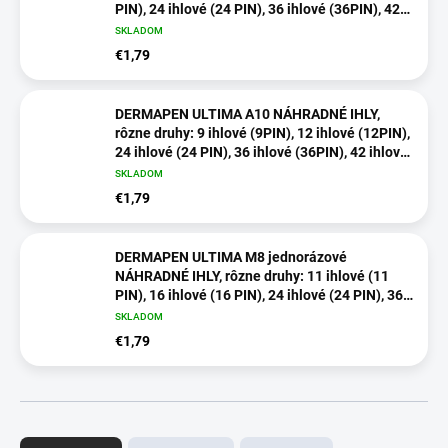
PIN), 24 ihlové (24 PIN), 36 ihlové (36PIN), 42
ihlové (42 PIN), alebo NANO, 1ks v balení
SKLADOM
€1,79
DERMAPEN ULTIMA A10 NÁHRADNÉ IHLY,
rôzne druhy: 9 ihlové (9PIN), 12 ihlové (12PIN),
24 ihlové (24 PIN), 36 ihlové (36PIN), 42 ihlové
(42 PIN), alebo NANO, 1ks v balení
SKLADOM
€1,79
DERMAPEN ULTIMA M8 jednorázové
NÁHRADNÉ IHLY, rôzne druhy: 11 ihlové (11
PIN), 16 ihlové (16 PIN), 24 ihlové (24 PIN), 36
ihlové (36PIN), 42 ihlové (42 PIN), alebo NANO,
SKLADOM
1ks v balení
€1,79
R