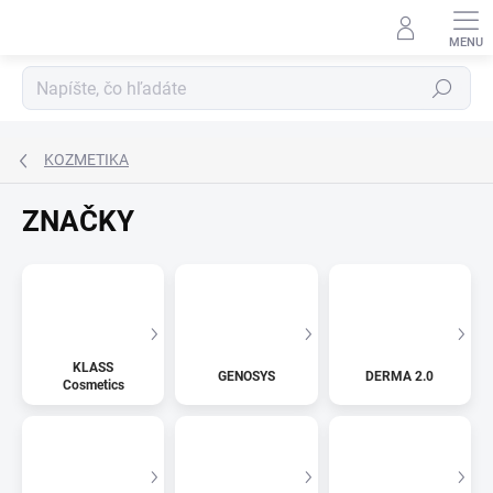
Prejsť
na
obsah
Hľadať
KOZMETIKA
ZNAČKY
KLASS
GENOSYS
DERMA 2.0
Cosmetics