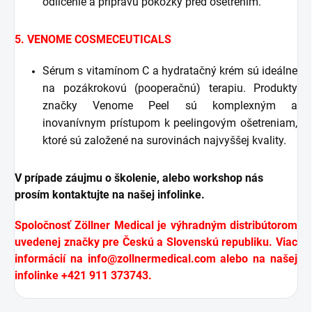
odlíčenie a prípravu pokožky pred ošetrením.
5. VENOME COSMECEUTICALS
Sérum s vitamínom C a hydratačný krém sú ideálne
na pozákrokovú (pooperačnú) terapiu. Produkty
značky Venome Peel sú komplexným a
inovanívnym prístupom k peelingovým ošetreniam,
ktoré sú založené na surovinách najvyššej kvality.
V prípade záujmu o školenie, alebo workshop nás
prosím kontaktujte na našej infolinke.
Spoločnosť Zöllner Medical je výhradným distribútorom
uvedenej značky pre Českú a Slovenskú republiku. Viac
informácií na
info@zollnermedical.com
alebo na našej
infolinke +421 911 373743.