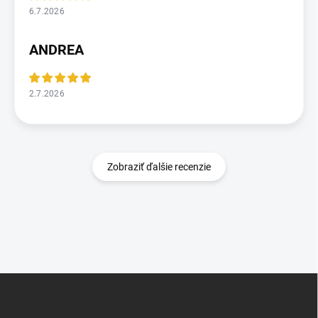
6.7.2026
ANDREA
2.7.2026
Zobraziť ďalšie recenzie
Z
á
p