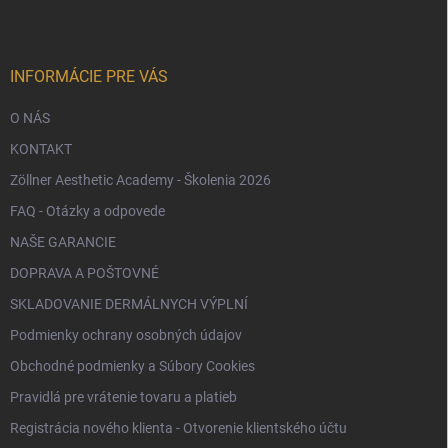
ä
t
i
e
INFORMÁCIE PRE VÁS
O NÁS
KONTAKT
Zöllner Aesthetic Academy - Školenia 2026
FAQ - Otázky a odpovede
NAŠE GARANCIE
DOPRAVA A POŠTOVNÉ
SKLADOVANIE DERMÁLNYCH VÝPLNÍ
Podmienky ochrany osobných údajov
Obchodné podmienky a Súbory Cookies
Pravidlá pre vrátenie tovaru a platieb
Registrácia nového klienta - Otvorenie klientského účtu