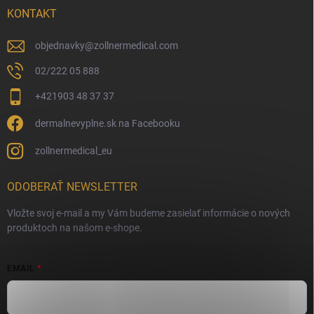
KONTAKT
objednavky
@
zollnermedical.com
02/222 05 888
+421903 48 37 37
dermalnevyplne.sk na Facebooku
zollnermedical_eu
ODOBERAŤ NEWSLETTER
Vložte svoj e-mail a my Vám budeme zasielať informácie o nových
produktoch na našom e-shope.
EMAIL