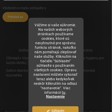
Vložením e-mailu súhlasíte s
podmienkami ochrany osobných údajov
Prihlásiť sa
Vážime si vaše súkromie.
Na našich webových
stránkach používame
cookies, ktoré sú
nevyhnutné pre správnu
funkciu stránok, nakoľko
Sisthaema.sk - Skutočná Dermálna Regenerácia
nám pomáhajú zlepšovať
naše služby. Kliknutím na
Clinisept+ Vysoko účinné čistenie a antimikrobiálna hygiena pre
tlačidlo "Súhlasím"
každú kliniku │
súhlasíte s používaním
všetkých cookies. Úpravu
Dalton Marine Cosmetics - Kvalitná profesionálna morská
nastavení môžete vykonať
kozmetika
teraz alebo kedykoľvek
neskôr kliknutím na odkaz
Sisthaema
"nastavenie". Viac
Hevo T
informácií
tu
.
│Skutočná
Nastavenie
Biorevitalizácia
Súhlasím