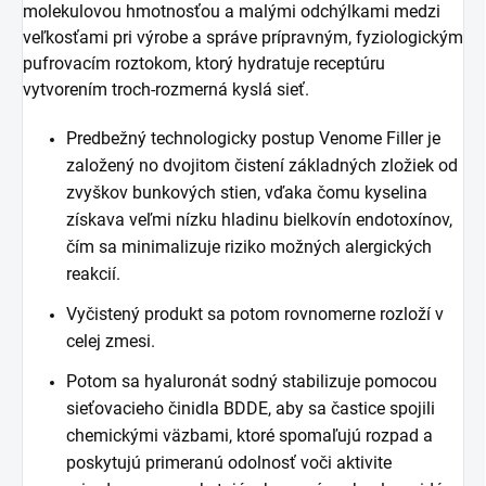
molekulovou hmotnosťou a malými odchýlkami medzi
veľkosťami pri výrobe a správe prípravným, fyziologickým
pufrovacím roztokom, ktorý hydratuje receptúru
vytvorením troch-rozmerná kyslá sieť.
Predbežný technologicky postup Venome Filler je
založený no dvojitom čistení základných zložiek od
zvyškov bunkových stien, vďaka čomu kyselina
získava veľmi nízku hladinu bielkovín endotoxínov,
čím sa minimalizuje riziko možných alergických
reakcií.
Vyčistený produkt sa potom rovnomerne rozloží v
celej zmesi.
Potom sa hyaluronát sodný stabilizuje pomocou
sieťovacieho činidla BDDE, aby sa častice spojili
chemickými väzbami, ktoré spomaľujú rozpad a
poskytujú primeranú odolnosť voči aktivite