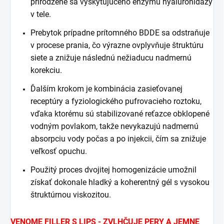
prirodzene sa vyskytujúceho enzýmu hyaluronidázy
v tele.
Prebytok prípadne prítomného BDDE sa odstraňuje
v procese prania, čo výrazne ovplyvňuje štruktúru
siete a znižuje následnú nežiaducu nadmernú
korekciu.
Ďalším krokom je kombinácia zasieťovanej
receptúry a fyziologického pufrovacieho roztoku,
vďaka ktorému sú stabilizované reťazce obklopené
vodným povlakom, takže nevykazujú nadmernú
absorpciu vody počas a po injekcii, čím sa znižuje
veľkosť opuchu.
Použitý proces dvojitej homogenizácie umožnil
získať dokonale hladký a koherentný gél s vysokou
štruktúrnou viskozitou.
VENOME FILLER S LIPS - ZVLHČUJE PERY A JEMNE