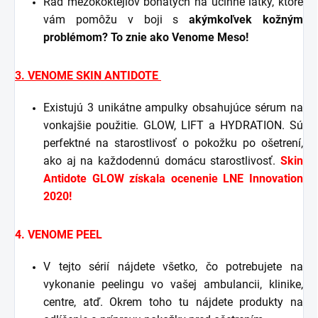
Rad mezokoktejlov bohatých na účinné látky, ktoré
vám pomôžu v boji s
akýmkoľvek kožným
problémom? To znie ako Venome Meso!
3. VENOME SKIN ANTIDOTE
Existujú 3 unikátne ampulky obsahujúce sérum na
vonkajšie použitie. GLOW, LIFT a HYDRATION. Sú
perfektné na starostlivosť o pokožku po ošetrení,
ako aj na každodennú domácu starostlivosť.
Skin
Antidote GLOW získala ocenenie LNE Innovation
2020!
4. VENOME PEEL
V tejto sérií nájdete všetko, čo potrebujete na
vykonanie peelingu vo vašej ambulancii, klinike,
centre, atď. Okrem toho tu nájdete produkty na