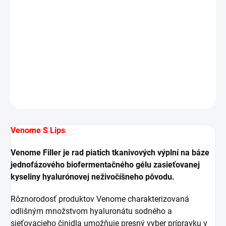
Venome výplne sú vhodné ako na jemné zvlhčenie a
vyživenie pokožky, vstrekovanie pier a doplnenie jemných
či stredných vrások, tak aj na zvýraznenie objemu a
dodanie správneho tvaru vybraným partiám tváre.
DETAILNÉ INFORMÁCIE
OPÝTAŤ SA
STRÁŽIŤ
Venome S Lips
Venome Filler je rad piatich tkanivových výplní na báze
jednofázového biofermentačného gélu zasieťovanej
kyseliny hyalurónovej neživočíšneho pôvodu.
Rôznorodosť produktov Venome charakterizovaná
odlišným množstvom hyaluronátu sodného a
sieťovacieho činidla umožňuje presný vyber prípravku v