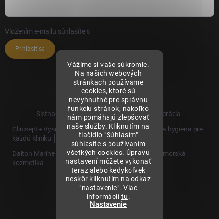
Vložením e-mailu súhlasíte s
podmienkami ochrany osobných údajov
Prihlásiť sa
Vážime si vaše súkromie.
Na našich webových
stránkach používame
cookies, ktoré sú
nevyhnutné pre správnu
funkciu stránok, nakoľko
Sisthaema.sk - Skutočná Dermálna Regenerácia
nám pomáhajú zlepšovať
naše služby. Kliknutím na
Clinisept+ Vysoko účinné čistenie a antimikrobiálna hygiena pre
tlačidlo "Súhlasím"
každú kliniku │
súhlasíte s používaním
všetkých cookies. Úpravu
Dalton Marine Cosmetics - Kvalitná profesionálna morská
nastavení môžete vykonať
kozmetika
teraz alebo kedykoľvek
neskôr kliknutím na odkaz
Sisthaema
"nastavenie". Viac
Hevo T
informácií
tu
.
│Skutočná
Nastavenie
Biorevitalizácia