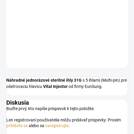
−
+
Pridať do košíka
Náhradné jednorázové sterilné ihly 31G
s 5 ihlami (Multi-pin) pre
ošetrovaciu hlavicu
Vital Injector
od firmy EunSung.
DETAILNÉ INFORMÁCIE
OPÝTAŤ SA
STRÁŽIŤ
Náhradné jednorázové sterilné ihly 31G
s 5 ihlami (Multi-pin) pre
ošetrovaciu hlavicu
Vital Injector
od firmy EunSung.
Diskusia
Buďte prvý, kto napíše príspevok k tejto položke.
Len registrovaní používatelia môžu pridávať príspevky. Prosím
prihláste sa
alebo sa
zaregistrujte
.