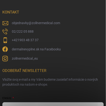
KONTAKT
objednavky
@
zollnermedical.com
02/222 05 888
+421903 48 37 37
dermalnevyplne.sk na Facebooku
zollnermedical_eu
ODOBERAŤ NEWSLETTER
Vložte svoj e-mail a my Vám budeme zasielať informácie o nových
produktoch na našom e-shope.
EMAIL