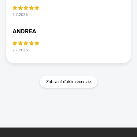
6.7.2026
ANDREA
2.7.2026
Zobraziť ďalšie recenzie
Z