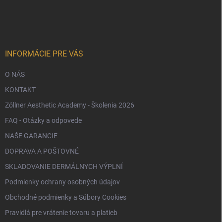
á
p
ä
t
i
e
INFORMÁCIE PRE VÁS
O NÁS
KONTAKT
Zöllner Aesthetic Academy - Školenia 2026
FAQ - Otázky a odpovede
NAŠE GARANCIE
DOPRAVA A POŠTOVNÉ
SKLADOVANIE DERMÁLNYCH VÝPLNÍ
Podmienky ochrany osobných údajov
Obchodné podmienky a Súbory Cookies
Pravidlá pre vrátenie tovaru a platieb