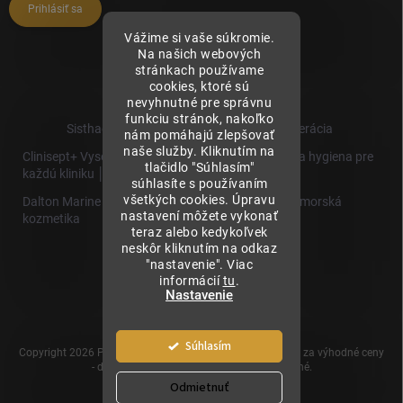
Prihlásiť sa
Vážime si vaše súkromie.
Na našich webových
stránkach používame
cookies, ktoré sú
nevyhnutné pre správnu
funkciu stránok, nakoľko
Sisthaema.sk - Skutočná Dermálna Regenerácia
nám pomáhajú zlepšovať
naše služby. Kliknutím na
Clinisept+ Vysoko účinné čistenie a antimikrobiálna hygiena pre
tlačidlo "Súhlasím"
každú kliniku │
súhlasíte s používaním
všetkých cookies. Úpravu
Dalton Marine Cosmetics - Kvalitná profesionálna morská
nastavení môžete vykonať
kozmetika
teraz alebo kedykoľvek
neskôr kliknutím na odkaz
Sisthaema
"nastavenie". Viac
Hevo T
informácií
tu
.
│Skutočná
Nastavenie
Biorevitalizácia
Súhlasím
Copyright 2026
Prémiové produkty pre estetickú medicínu za výhodné ceny
- dermalnevyplne.sk
. Všetky práva vyhradené.
Odmietnuť
Vytvoril Shoptet