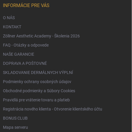
e
INFORMÁCIE PRE VÁS
O NÁS
KONTAKT
Zöllner Aesthetic Academy - Školenia 2026
FAQ - Otázky a odpovede
NAŠE GARANCIE
DOPRAVA A POŠTOVNÉ
SKLADOVANIE DERMÁLNYCH VÝPLNÍ
Podmienky ochrany osobných údajov
Obchodné podmienky a Súbory Cookies
Pravidlá pre vrátenie tovaru a platieb
Registrácia nového klienta - Otvorenie klientského účtu
BONUS CLUB
Mapa serveru