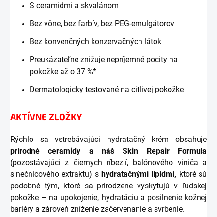
S ceramidmi a skvalánom
Bez vône, bez farbív, bez PEG-emulgátorov
Bez konvenčných konzervačných látok
Preukázateľne znižuje nepríjemné pocity na
pokožke až o 37 %*
Dermatologicky testované na citlivej pokožke
AKTÍVNE ZLOŽKY
Rýchlo sa vstrebávajúci hydratačný krém obsahuje
prírodné ceramidy a náš Skin Repair Formula
(pozostávajúci z čiernych ríbezlí, balónového viniča a
slnečnicového extraktu) s
hydratačnými lipidmi,
ktoré sú
podobné tým, ktoré sa prirodzene vyskytujú v ľudskej
pokožke – na upokojenie, hydratáciu a posilnenie kožnej
bariéry a zároveň zníženie začervenanie a svrbenie.