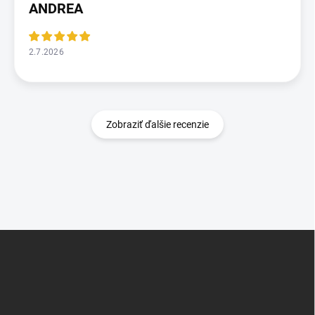
ANDREA
2.7.2026
Zobraziť ďalšie recenzie
Z
á
p
ä
t
i