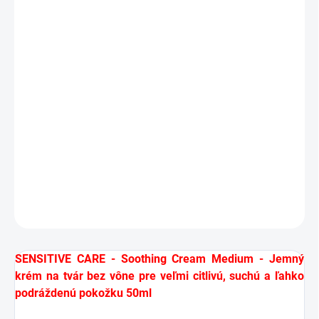
Bez vône, bez farbív, bez PEG-emulgátorov
Bez konvenčných konzervačných látok
Preukázateľne znižuje nepríjemné pocity na
pokožke až o 37 %*
Dermatologicky testované na citlivej pokožke
DETAILNÉ INFORMÁCIE
OPÝTAŤ SA
STRÁŽIŤ
SENSITIVE CARE - Soothing Cream Medium - Jemný
krém na tvár bez vône pre veľmi citlivú, suchú a ľahko
podráždenú pokožku 50ml