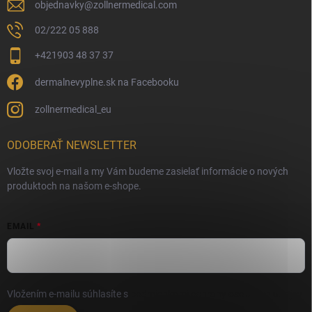
objednavky
@
zollnermedical.com
02/222 05 888
+421903 48 37 37
dermalnevyplne.sk na Facebooku
zollnermedical_eu
ODOBERAŤ NEWSLETTER
Vložte svoj e-mail a my Vám budeme zasielať informácie o nových
produktoch na našom e-shope.
EMAIL
Vložením e-mailu súhlasíte s
podmienkami ochrany osobných údajov