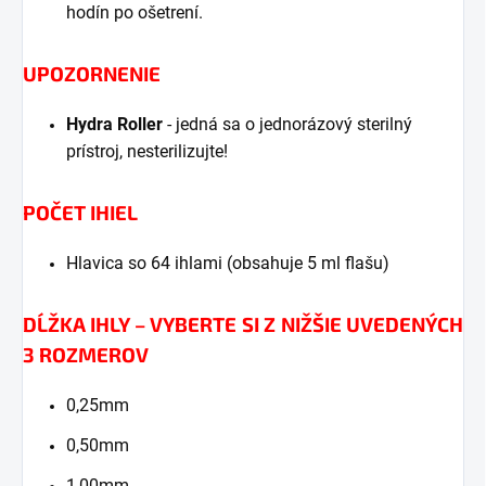
hodín po ošetrení.
UPOZORNENIE
Hydra Roller
- jedná sa o jednorázový sterilný
prístroj, nesterilizujte!
POČET IHIEL
Hlavica so 64 ihlami (obsahuje 5 ml flašu)
DĹŽKA IHLY – VYBERTE SI Z NIŽŠIE UVEDENÝCH
3 ROZMEROV
0,25mm
0,50mm
1,00mm