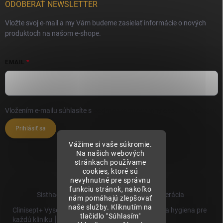
ODOBERAŤ NEWSLETTER
Vložte svoj e-mail a my Vám budeme zasielať informácie o nových
produktoch na našom e-shope.
EMAIL
Vložením e-mailu súhlasíte s
podmienkami ochrany osobných údajov
Prihlásiť sa
Vážime si vaše súkromie.
Na našich webových
stránkach používame
cookies, ktoré sú
nevyhnutné pre správnu
funkciu stránok, nakoľko
Sisthaema.sk - Skutočná Dermálna Regenerácia
nám pomáhajú zlepšovať
naše služby. Kliknutím na
Clinisept+ Vysoko účinné čistenie a antimikrobiálna hygiena pre
tlačidlo "Súhlasím"
každú kliniku │