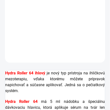
látky.
Vďaka tomuto unikátnemu riešeniu sa vybraný
prípravok využije efektívnejšie. Počas obvyklého postupu
vybraný koktejl po ručnom rozotrení na pokožku
čiastočne vyschne, čo znižuje jeho vstrebateľnosť. Tu
tento problém rieši hydro válček – prípravok sa počas
ošetrenia distribuuje v najaktívnejšej forme.
DETAILNÉ INFORMÁCIE
OPÝTAŤ SA
STRÁŽIŤ
Hydra Roller
64
ihlový
je nový typ prístroja na ihličkovú
mezoterapiu, vďaka ktorému môžete prípravok
napichovať a súčasne aplikovať. Jedná sa o pečiatkový
systém.
Hydra Roller 64
má 5 ml nádobku a špeciálnu
dávkovaciu hlavicu, ktorá aplikuje sérum na tvár len