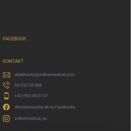
FACEBOOK
KONTAKT
objednavky
@
zollnermedical.com
02/222 05 888
+421903 48 37 37
dermalnevyplne.sk na Facebooku
zollnermedical_eu