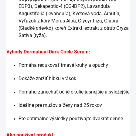
EDP3), Dekapeptid-4 (CG-IDP2), Lavandula
Angustifolia (levanduľa), Kvetová voda, Arbutín,
Výťažok z kôry Morus Alba, Glycyrrhiza, Glabra
(Sladké drievko) koreň Extrakt, extrakt z otrúb Oryza
Sativa (ryža).
Výhody Dermaheal Dark Circle Serum:
Pomáha redukovať tmavé kruhy a opuchy
Dokáže znížiť hĺbku vrások
Pomáha zanechať očné okolie jasnejšie a sviežejšie
Ideálne pre mužov a ženy nad 25 rokov
Pre optimálne výsledky používajte dvakrát denne
Ako používať produkt: