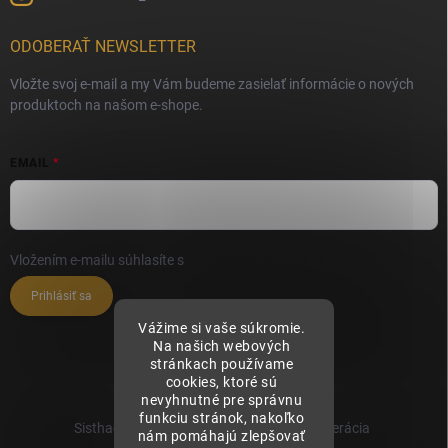
ODOBERAŤ NEWSLETTER
Vložte svoj e-mail a my Vám budeme zasielať informácie o nových
produktoch na našom e-shope.
EMAIL
Vložením e-mailu súhlasíte s
podmienkami ochrany osobných údajov
Prihlásiť sa
Vážime si vaše súkromie.
Na našich webových
stránkach používame
cookies, ktoré sú
nevyhnutné pre správnu
funkciu stránok, nakoľko
Sisthaema.sk - Skutočná Dermálna Regenerácia
nám pomáhajú zlepšovať