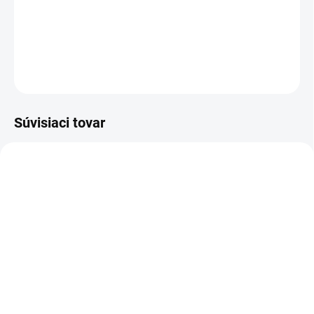
DETAILNÉ INFORMÁCIE
OPÝTAŤ SA
STRÁŽIŤ
Súvisiaci tovar
AKCIA
NOVINKA
A0015
A8834
DORUČENIE 24H
AKCIA
DORUČENIE 24H
BEST SELLER
IBA PRE PRIHLÁSENÝCH
SKLADOM
DERMAHEAL DARK
DERMAHEAL
CIRCLE SOLUTION
COSMECEUTICAL ANTI-
(5x1,5ml), Účinné
WRINKLE SERUM 40g -