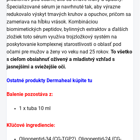
Špecializované sérum je navrhnuté tak, aby výrazne
redukovalo výskyt tmavých kruhov a opuchov, pričom sa
zameriava na hĺbku vrások. Kombináciou
biomimetických peptidov, bylinných extraktov a ďalších
zložiek toto sérum využíva trojzložkový systém na
poskytovanie komplexnej starostlivosti o oblasť pod
očami pre mužov a ženy vo veku nad 25 rokov.
To všetko
s cieľom obsiahnuť oživený a mladistvý vzhľad s
jasnejšími a sviežejšie oči.
Ostatné produkty Dermaheal kúpite tu
Balenie pozostáva z:
1 x tuba 10 ml
Kľúčové ingrediencie:
Oligopeptid-34 (CG-TGP2), Oligopeptid-24 (CG-