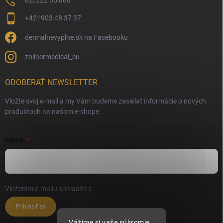
02/222 05 888
+421903 48 37 37
dermalnevyplne.sk na Facebooku
zollnermedical_eu
ODOBERAŤ NEWSLETTER
Vložte svoj e-mail a my Vám budeme zasielať informácie o nových
produktoch na našom e-shope.
EMAIL
Vložením e-mailu súhlasíte s
podmienkami ochrany osobných údajov
Prihlásiť sa
Vážime si vaše súkromie.