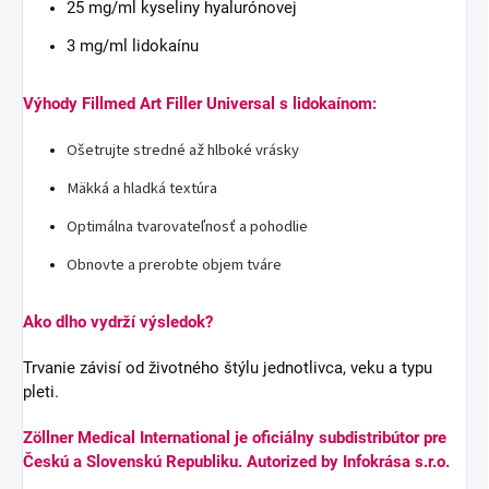
25 mg/ml kyseliny hyalurónovej
3 mg/ml lidokaínu
Výhody Fillmed Art Filler Universal s lidokaínom:
Ošetrujte stredné až hlboké vrásky
Mäkká a hladká textúra
Optimálna tvarovateľnosť a pohodlie
Obnovte a prerobte objem tváre
Ako dlho vydrží výsledok?
Trvanie závisí od životného štýlu jednotlivca, veku a typu
pleti.
Zöllner Medical International je oficiálny subdistribútor pre
Českú a Slovenskú Republiku. Autorized by Infokrása s.r.o.