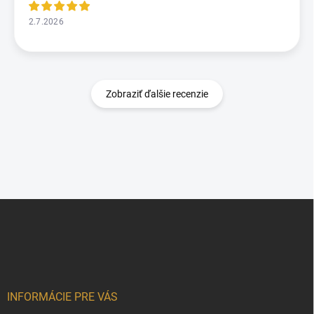
2.7.2026
Zobraziť ďalšie recenzie
Z
á
p
ä
t
i
e
INFORMÁCIE PRE VÁS