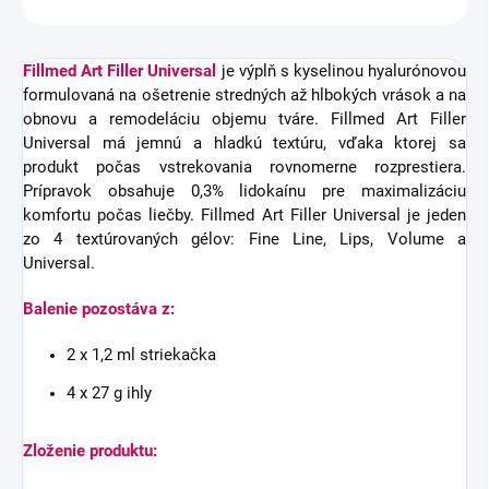
Fillmed Art Filler Universal
je výplň s kyselinou hyalurónovou
formulovaná na ošetrenie stredných až hlbokých vrások a na
obnovu a remodeláciu objemu tváre. Fillmed Art Filler
Universal má jemnú a hladkú textúru, vďaka ktorej sa
produkt počas vstrekovania rovnomerne rozprestiera.
Prípravok obsahuje 0,3% lidokaínu pre maximalizáciu
komfortu počas liečby. Fillmed Art Filler Universal je jeden
zo 4 textúrovaných gélov: Fine Line, Lips, Volume a
Universal.
Balenie pozostáva z:
2 x 1,2 ml striekačka
4 x 27 g ihly
Zloženie produktu: