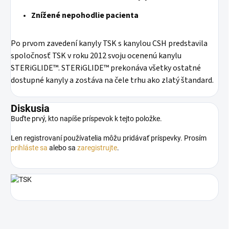
Znížené nepohodlie pacienta
Po prvom zavedení kanyly TSK s kanylou CSH predstavila
spoločnosť TSK v roku 2012 svoju ocenenú kanylu
STERiGLIDE™. STERiGLIDE™ prekonáva všetky ostatné
dostupné kanyly a zostáva na čele trhu ako zlatý štandard.
Diskusia
Buďte prvý, kto napíše príspevok k tejto položke.
Len registrovaní používatelia môžu pridávať príspevky. Prosím
prihláste sa
alebo sa
zaregistrujte
.