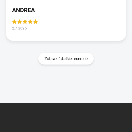
ANDREA
2.7.2026
Zobraziť ďalšie recenzie
Z
á
p
ä
t