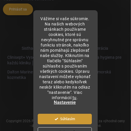
Prihlásiť sa
Vážime si vaše súkromie.
Na našich webových
stránkach používame
cookies, ktoré sú
nevyhnutné pre správnu
funkciu stránok, nakoľko
Sisthaema.sk - Skutočná Dermálna Regenerácia
nám pomáhajú zlepšovať
naše služby. Kliknutím na
Clinisept+ Vysoko účinné čistenie a antimikrobiálna hygiena pre
tlačidlo "Súhlasím"
každú kliniku │
súhlasíte s používaním
všetkých cookies. Úpravu
Dalton Marine Cosmetics - Kvalitná profesionálna morská
nastavení môžete vykonať
kozmetika
teraz alebo kedykoľvek
neskôr kliknutím na odkaz
Sisthaema
"nastavenie". Viac
Hevo T
informácií
tu
.
│Skutočná
Nastavenie
Biorevitalizácia
Súhlasím
Copyright 2026
Prémiové produkty pre estetickú medicínu za výhodné ceny
- dermalnevyplne.sk
. Všetky práva vyhradené.