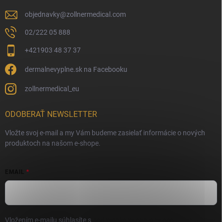
objednavky
@
zollnermedical.com
02/222 05 888
+421903 48 37 37
dermalnevyplne.sk na Facebooku
zollnermedical_eu
ODOBERAŤ NEWSLETTER
Vložte svoj e-mail a my Vám budeme zasielať informácie o nových
produktoch na našom e-shope.
EMAIL
Vložením e-mailu súhlasíte s
podmienkami ochrany osobných údajov