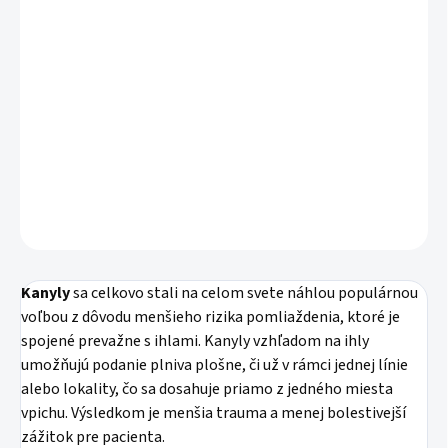
voľbou z dôvodu menšieho rizika pomliaždenia, ktoré je
spojené prevažne s ihlami. Kanyly vzhľadom na ihly
umožňujú podanie plniva plošne, či už v rámci jednej línie
alebo lokality, čo sa dosahuje priamo z jedného miesta
vpichu. Výsledkom je menšia trauma a menej bolestivejší
zážitok pre pacienta.
DETAILNÉ INFORMÁCIE
OPÝTAŤ SA
STRÁŽIŤ
Kanyly
sa celkovo stali na celom svete náhlou populárnou
voľbou z dôvodu menšieho rizika pomliaždenia, ktoré je
spojené prevažne s ihlami. Kanyly vzhľadom na ihly
umožňujú podanie plniva plošne, či už v rámci jednej línie
alebo lokality, čo sa dosahuje priamo z jedného miesta
vpichu. Výsledkom je menšia trauma a menej bolestivejší
zážitok pre pacienta.