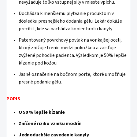
nevyžaduje toľko vstupnej sily v mieste vpichu.
Dochádza k menšiemu plytvanie produktom v
dôsledku presnejšieho dodania gélu. Lekár dokáže
precítiť, kde sa nachádza koniec hrotu kanyly.
Patentovaný povrchový povlak na vonkajšej oceli,
ktorý znižuje trenie medzi pokožkou a zaisťuje
zvýšené pohodlie pacienta. Výsledkom je 50% lepšie
kĺzanie pod kožou.
Jasné označenie na bočnom porte, ktoré umožňuje
presné podanie gélu.
POPIS
O 50 % lepšie kĺzanie
Znížené riziko vzniku modrín
Jednoduchšie zavedenie kanyly