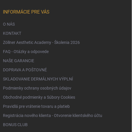
i
e
INFORMÁCIE PRE VÁS
O NÁS
KONTAKT
Zöllner Aesthetic Academy - Školenia 2026
FAQ - Otázky a odpovede
NAŠE GARANCIE
DOPRAVA A POŠTOVNÉ
SKLADOVANIE DERMÁLNYCH VÝPLNÍ
Podmienky ochrany osobných údajov
Obchodné podmienky a Súbory Cookies
Pravidlá pre vrátenie tovaru a platieb
Registrácia nového klienta - Otvorenie klientského účtu
BONUS CLUB