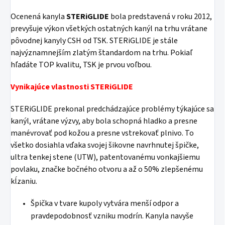
Ocenená kanyla
STERiGLIDE
bola predstavená v roku 2012,
prevyšuje výkon všetkých ostatných kanýl na trhu vrátane
pôvodnej kanyly CSH od TSK. STERiGLIDE je stále
najvýznamnejším zlatým štandardom na trhu. Pokiaľ
hľadáte TOP kvalitu, TSK je prvou voľbou.
Vynikajúce vlastnosti STERiGLIDE
STERiGLIDE prekonal predchádzajúce problémy týkajúce sa
kanýl, vrátane výzvy, aby bola schopná hladko a presne
manévrovať pod kožou a presne vstrekovať plnivo. To
všetko dosiahla vďaka svojej šikovne navrhnutej špičke,
ultra tenkej stene (UTW), patentovanému vonkajšiemu
povlaku, značke bočného otvoru a až o 50% zlepšenému
kĺzaniu.
Špička v tvare kupoly vytvára menší odpor a
pravdepodobnosť vzniku modrín. Kanyla navyše