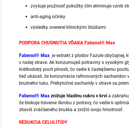
zvyšuje pružnosť pokožky čím eliminuje vznik str
anti-aging účinky
výsledky overené klinickými štúdiami
PODPORA CHUDNUTIA VĎAKA Fabenol® Max
Fabenol® Max
je extrakt z plodov Fazule obyčajnej, 
v našej strave. Ak konzumuješ potraviny s vysokým 
krátkodobý pocit plnosti, čo vedie k častejšiemu pocit
tiež ukázali, že konzumácia rafinovaných sacharidov v
brušného tuku. Prebytočné sacharidy v strave sa premi
Fabenol® Max
znižuje hladinu cukru v krvi
a zabraňuj
že blokuje trávenie škrobu z potravy, čo vedie k opti
zbavíš zväčšeného bruška a znížiš svoju hmotnosť.
REDUKCIA CELULITÍDY