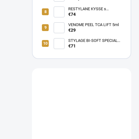
RESTYLANE KYSSE s
lidokaínom (1x1ml)
€74
VENOME PEEL TCA LIFT 5ml
€29
STYLAGE BI-SOFT SPECIAL
LIPS Lidokaín 1ml s
€71
Mannitolom s PREDĹŽENÝM
ÚČINKOM pre EŠTE LEPŠIE
výsledky!