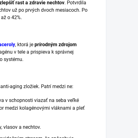
zlepšiť rast a zdravie nechtov
. Potvrdila
nechtov už po prvých dvoch mesiacoch. Po
 až o 42%.
aceroly
, ktorá je
prírodným zdrojom
agénu v tele a prispieva k správnej
ho systému.
ti-aging zložiek. Patrí medzi ne:
va v schopnosti viazať na seba veľké
or medzi kolagénovými vláknami a pleť
y, vlasov a nechtov.