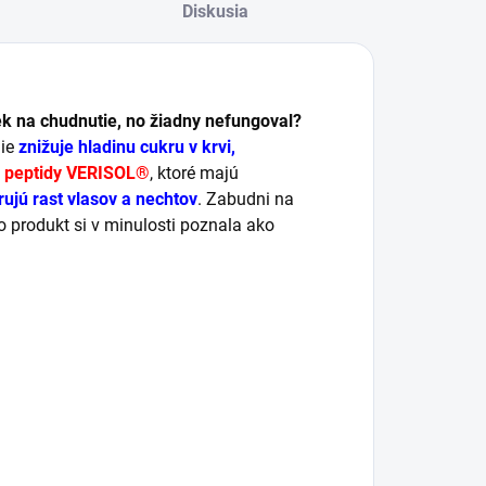
Diskusia
ek na chudnutie, no žiadny nefungoval?
nie
znižuje hladinu cukru v krvi,
 peptidy VERISOL®
, ktoré majú
ujú rast vlasov a nechtov
. Zabudni na
to produkt si v minulosti poznala ako