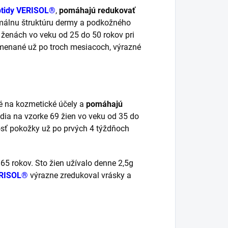
ptidy VERISOL®
,
pomáhajú redukovať
álnu štruktúru dermy a podkožného
05 ženách vo veku od 25 do 50 rokov pri
namenané už po troch mesiacoch, výrazné
é na kozmetické účely a
pomáhajú
túdia na vzorke 69 žien vo veku od 35 do
osť pokožky už po prvých 4 týždňoch
65 rokov. Sto žien užívalo denne 2,5g
RISOL®
výrazne zredukoval vrásky a