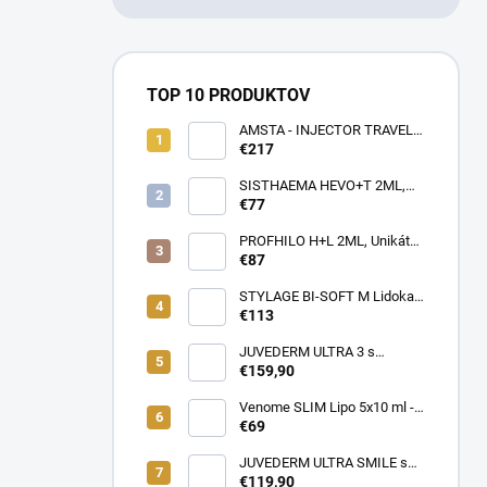
TOP 10 PRODUKTOV
AMSTA - INJECTOR TRAVEL
BAG - LIMITOVANÁ EDÍCIA -
€217
Profesionálna cestovná taška
pre lekárov estetickej
SISTHAEMA HEVO+T 2ML,
medicíny v pohybe (rôzne
70mg/2ml = 50mg/HA + 20mg
€77
farby)
Trehalóza. UNIKÁTNA
Dermálna Regenerácia,
PROFHILO H+L 2ML, Unikátny
SKUTOČNÉ OMLADENIE,
REMODELAČNÝ produkt pre
€87
LIFTING a hydratácia,
hydratáciu, posilnenie,
Patentované zloženie
napnutie a lifting pokožky, až
STYLAGE BI-SOFT M Lidokaín
(VENOME)
64mg kyseliny Hyalurónovej
2x1ml s Mannitolom s
€113
PREDĹŽENÝM ÚČINKOM pre
EŠTE LEPŠIE výsledky!
JUVEDERM ULTRA 3 s
Lidokaínom (2x1ml)
€159,90
Venome SLIM Lipo 5x10 ml -
Pomáha v boji proti tukovým
€69
usadeninám, ktoré je ťažké
odstrániť
JUVEDERM ULTRA SMILE s
Lidokaínom (2x0,55ml)
€119,90