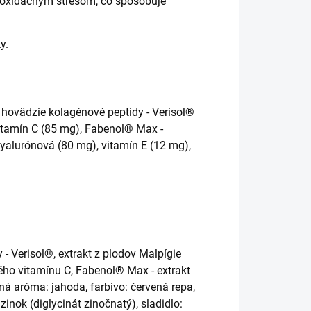
ed oxidačným stresom, čo spôsobuje
y.
 hovädzie kolagénové peptidy - Verisol®
vitamín C (85 mg), Fabenol® Max -
hyalurónová (80 mg), vitamín E (12 mg),
- Verisol®, extrakt z plodov Malpígie
ého vitamínu C, Fabenol® Max - extrakt
ná aróma: jahoda, farbivo: červená repa,
zinok (diglycinát zinočnatý), sladidlo: