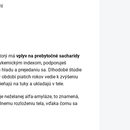
ií
ktorý má
vplyv na prebytočné sacharidy
glykemickým indexom, podporuješ
u hladu a prejedaniu sa. Dlhodobé štúdie
 období piatich rokov vedie k zvýšeniu
eňajú na tuky a ukladajú v tele.
e neželanej alfa-amyláze, to znamená,
málnemu rozloženiu tela, vďaka čomu sa