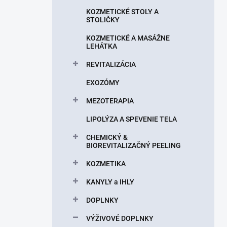
n
KOZMETICKÉ STOLY A
e
STOLIČKY
l
KOZMETICKÉ A MASÁŽNE
LEHÁTKA
REVITALIZÁCIA
EXOZÓMY
MEZOTERAPIA
LIPOLÝZA A SPEVENIE TELA
CHEMICKÝ &
BIOREVITALIZAČNÝ PEELING
KOZMETIKA
KANYLY a IHLY
DOPLNKY
VÝŽIVOVÉ DOPLNKY