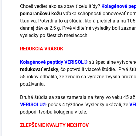
Chceš vedieť ako sa zbaviť celulitídy?
Kolagénové pe
pomarančovú kožu
vďaka schopnosti obnovovať norm
tkaniva. Potvrdila to aj štúdiá, ktorá prebiehala na 1
dennej dávke 2,5 g. Prvé viditeľné výsledky boli zaz
výsledky po šiestich mesiacoch.
REDUKCIA VRÁSOK
Kolagénové peptidy VERISOL®
sú špeciálne vytvoren
redukovať vrásky
, čo potvrdili viaceré štúdie. Prvá š
55 rokov odhalila, že ženám sa výrazne zvýšila pružn
používania.
Druhá štúdia sa zase zamerala na ženy vo veku 45 až 
VERISOLU®
počas 4 týždňov. Výsledky ukázali, že
VE
podporil tvorbu kolagénu v tele.
ZLEPŠENIE KVALITY NECHTOV