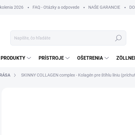
Školenia 2026
FAQ - Otázky a odpovede
NAŠE GARANCIE
DO
Hľadať
PRODUKTY
PRÍSTROJE
OŠETRENIA
ZÖLLNE
RÁSA
SKINNY COLLAGEN complex - Kolagén pre štíhlu líniu (príchu
ZNAČKA:
ORIN
NOVINKA
DORUČENIE 24H
€
€37
Jedn