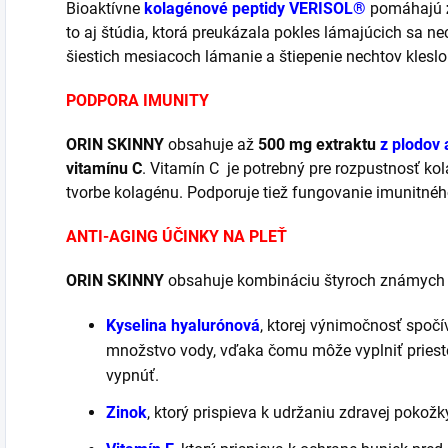
Bioaktívne
kolagénové peptidy VERISOL®
pomáhajú
to aj štúdia, ktorá preukázala pokles lámajúcich sa 
šiestich mesiacoch lámanie a štiepenie nechtov kleslo
PODPORA IMUNITY
ORIN SKINNY
obsahuje až
500 mg extraktu
z plodov 
vitamínu C
. Vitamín C je potrebný pre rozpustnosť kol
tvorbe kolagénu. Podporuje tiež fungovanie imunitné
ANTI-AGING ÚČINKY NA PLEŤ
ORIN SKINNY
obsahuje kombináciu štyroch známych an
Kyselina hyalurónová
, ktorej výnimočnosť spočí
množstvo vody, vďaka čomu môže vyplniť priest
vypnúť.
Zinok
, ktorý prispieva k udržaniu zdravej pokožk