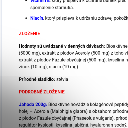
Vitamín E
, ktorý prispieva k ochrane buniek pr
spomalenie starnutia.
Niacín
, ktorý prispieva k udržaniu zdravej pokožk
ZLOŽENIE
Hodnoty sú uvádzané v denných dávkach:
Bioaktívne
(5000 mg), extrakt z plodov Aceroly (500 mg) z toho 
extrakt z plodov Fazule obyčajnej (500 mg), kyselina 
zinok (10 mg), niacín (10 mg).
Prírodné sladidlo:
stévia
PODROBNÉ ZLOŽENIE
Jahoda 200g:
Bioaktívne hovädzie kolagénové peptidy 
holej – Acerola (Malphigia glabra) s obsahom prírodn
z plodov Fazule obyčajnej (Phaseolus vulgaris), prírod
regulátor kyslosti: kyselina jablčná, hyaluronan sodný, 