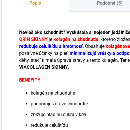
Popis
Podobné (3)
Nevieš ako schudnúť? Vyskúšala si nejeden jedálnič
ORIN SKINNY
je
kolagén na chudnutie
, ktorého zlože
redukuje celulitídu a hmotnosť
. Obsahuje
kolagénové
pozitívne účinky na pleť,
minimalizujú vrásky a podpor
diéty, stačí ti malá úprava stravy a tento kolagén. Ten
VIACOLLAGEN SKINNY
.
BENEFITY
kolagén na chudnutie
podporuje zdravé chudnutie
znižuje hladinu cukru v krvi
redukuje celulitídu