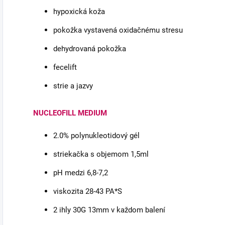
hypoxická koža
pokožka vystavená oxidačnému stresu
dehydrovaná pokožka
fecelift
strie a jazvy
NUCLEOFILL MEDIUM
2.0% polynukleotidový gél
striekačka s objemom 1,5ml
pH medzi 6,8-7,2
viskozita 28-43 PA*S
2 ihly 30G 13mm v každom balení