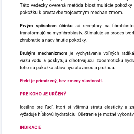
Táto vedecky overená metóda biostimulácie pokožky o
pokožku k prestavbe trojcestným mechanizmom.
Prvým spôsobom účinku
sú receptory na fibroblasto
transformujú na myofibroblasty. Stimuluje sa proces tvor
zhrubnutie a nadvihnutie pokožky.
Druhým mechanizmom
je vychytávanie voľných radiká
viažu vodu a poskytujú dlhotrvajúcu izoosmotickú hydra
toho sa pokožka stáva hydratovanou a pružnou.
Efekt je prirodzený, bez zmeny vlastností.
PRE KOHO JE URČENÝ
Ideálne pre ľudí, ktorí si všimnú stratu elasticity a z
vyžaduje hĺbkovú hydratáciu. Ošetrenie je možné vykonáva
INDIKÁCIE