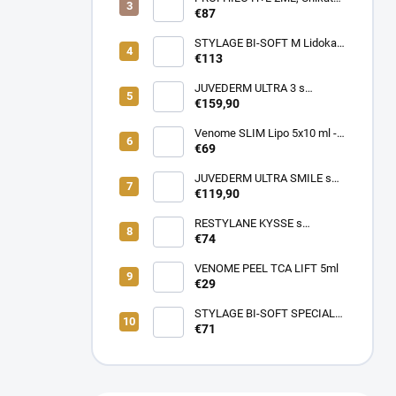
SKUTOČNÉ OMLADENIE,
REMODELAČNÝ produkt pre
€87
LIFTING a hydratácia,
hydratáciu, posilnenie,
Patentované zloženie
napnutie a lifting pokožky, až
STYLAGE BI-SOFT M Lidokaín
(VENOME)
64mg kyseliny Hyalurónovej
2x1ml s Mannitolom s
€113
PREDĹŽENÝM ÚČINKOM pre
EŠTE LEPŠIE výsledky!
JUVEDERM ULTRA 3 s
Lidokaínom (2x1ml)
€159,90
Venome SLIM Lipo 5x10 ml -
Pomáha v boji proti tukovým
€69
usadeninám, ktoré je ťažké
odstrániť
JUVEDERM ULTRA SMILE s
Lidokaínom (2x0,55ml)
€119,90
RESTYLANE KYSSE s
lidokaínom (1x1ml)
€74
VENOME PEEL TCA LIFT 5ml
€29
STYLAGE BI-SOFT SPECIAL
LIPS Lidokaín 1ml s
€71
Mannitolom s PREDĹŽENÝM
ÚČINKOM pre EŠTE LEPŠIE
výsledky!