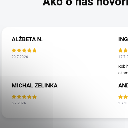
ALŽBETA N.
ING
20.7.2026
17.7.
Robím
okamž
MICHAL ZELINKA
AN
6.7.2026
2.7.2