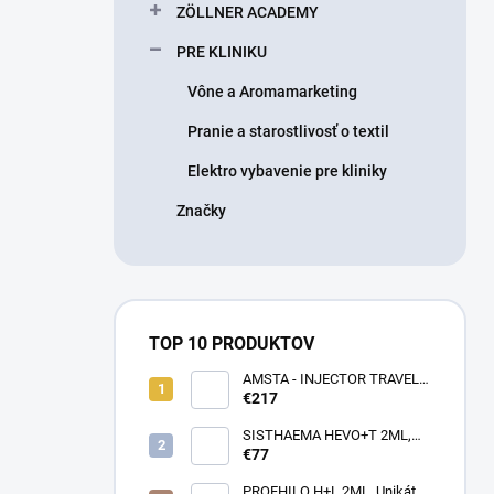
ZÖLLNER ACADEMY
PRE KLINIKU
Vône a Aromamarketing
Pranie a starostlivosť o textil
Elektro vybavenie pre kliniky
Značky
TOP 10 PRODUKTOV
AMSTA - INJECTOR TRAVEL
BAG - LIMITOVANÁ EDÍCIA -
€217
Profesionálna cestovná taška
pre lekárov estetickej
SISTHAEMA HEVO+T 2ML,
medicíny v pohybe (rôzne
70mg/2ml = 50mg/HA + 20mg
€77
farby)
Trehalóza. UNIKÁTNA
Dermálna Regenerácia,
PROFHILO H+L 2ML, Unikátny