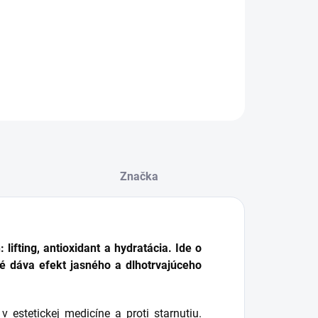
facelift
strie a jazvy
ILNÉ INFORMÁCIE
OPÝTAŤ SA
STRÁŽIŤ
Značka
lifting, antioxidant a hydratácia.
Ide o
ré dáva efekt jasného a dlhotrvajúceho
estetickej medicíne a proti starnutiu.