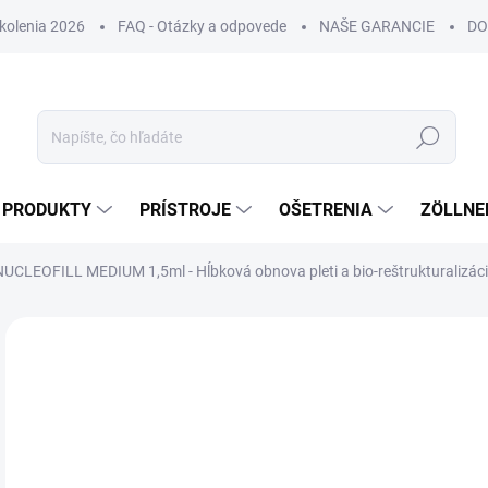
Školenia 2026
FAQ - Otázky a odpovede
NAŠE GARANCIE
DO
Hľadať
PRODUKTY
PRÍSTROJE
OŠETRENIA
ZÖLLNE
NUCLEOFILL MEDIUM 1,5ml - Hĺbková obnova pleti a bio-reštrukturalizáci
ZNAČKA:
NUCLEOFILL
DORUČENIE 24H
€
€79
Jedn
€4 3