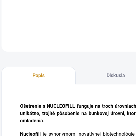
DETA
Popis
Diskusia
Ošetrenie s NUCLEOFILL funguje na troch úrovniach: 
unikátne, trojité pôsobenie na bunkovej úrovni, kto
omladenia.
Nucleofill
je synonymom inovatívnej biotechnológie v 