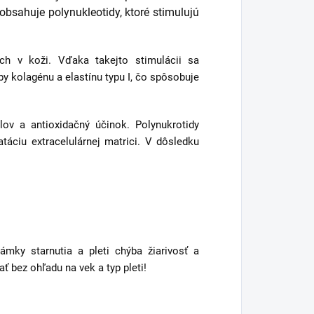
bsahuje polynukleotidy, ktoré stimulujú
ch v koži. Vďaka takejto stimulácii sa
by kolagénu a elastínu typu I, čo spôsobuje
lov a antioxidačný účinok. Polynukrotidy
táciu extracelulárnej matrici. V dôsledku
námky starnutia a pleti chýba žiarivosť a
ť bez ohľadu na vek a typ pleti!