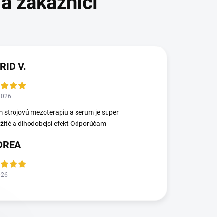
RID V.
2026
 strojovú mezoterapiu a serum je super
ité a dlhodobejsi efekt Odporúčam
DREA
026