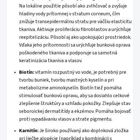
Na lokálne použitie pôsobí ako zvlhčovač a zvyšuje
hladiny vody prítomnej v stratum corneum, čím
znižuje transepidermálnu stratu pre väčšiu elasticitu
tkaniva. Aktivuje proliferáciu fibroblastov a urýchľuje
reepitelizáciu. Pôsobí aj ako upokojujúci prostriedok.
Vďaka jeho prítomnosti sa urýchľuje bunková oprava
poškodeného tkaniva a podporuje sa samotná
keratinizácia tkaniva a vlasov.
Biotín:
vitamín rozpustný vo vode, je potrebný pre
tvorbu buniek, tvorbu mastných kyselín a pri
metabolizme aminokyselín. Biotín tiež pomáha
stimulovať bunkovú opravu, aby sa dosiahlo celkové
zlepšenie štruktúry a vzhľadu pokožky. Zlepšuje stav
seboroickej dermatitídy a ekzémov. Pomáha bojovať
proti vypadávaniu vlasov a strate pigmentu.
Karnitín:
Je široko používaný ako doplnková zložka
pri liečbe alopécie (napríklad v kombinácii s