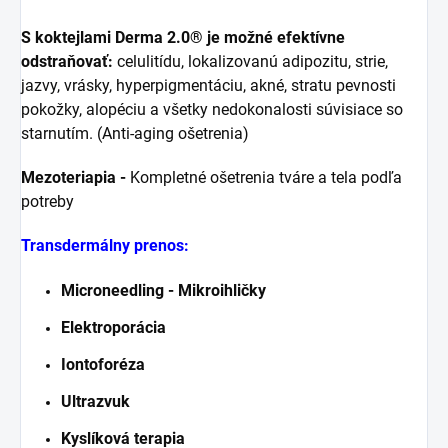
S koktejlami Derma 2.0® je možné efektívne
odstraňovať:
celulitídu, lokalizovanú adipozitu, strie,
jazvy, vrásky, hyperpigmentáciu, akné, stratu pevnosti
pokožky, alopéciu a všetky nedokonalosti súvisiace so
starnutím. (Anti-aging ošetrenia)
Mezoteriapia -
Kompletné ošetrenia tváre a tela podľa
potreby
Transdermálny prenos:
Microneedling - Mikroihličky
Elektroporácia
I
ontoforéza
Ultrazvuk
Kyslíková
terapia