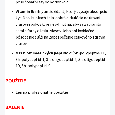
posilňovať vlasy od korienkov;
Vitamín E:
silný antioxidant, ktorý zvyšuje absorpciu
kyslíka v bunkách tela: dobrá cirkulácia na úrovni
vlasovej pokožky je nevyhnutná, aby sa zabránilo
strate farby a lesku vlasov. Jeho antioxidačné
pôsobenie slúži na zabezpečenie celkového zdravia
vlasov;
MIX biomimetických peptidov:
(Sh-polypeptid-11,
Sh-polypeptid-1, Sh-oligopeptid-2, Sh-oligopeptid-
10, Sh-polypeptid-9)
POUŽITIE
Len na profesionálne použitie
BALENIE