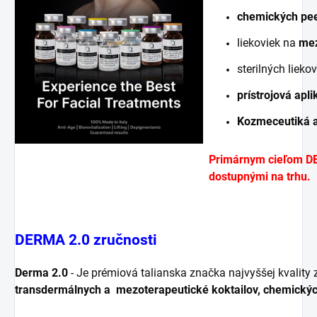
chemických pee
liekoviek na
mez
sterilných lieko
prístrojová apli
Kozmeceutiká a
Primárnym cieľom DE
dostupnými na trhu.
DERMA 2.0 zručnosti
Derma 2.0
- Je prémiová talianska značka najvyššej kvality 
transdermálnych a
mezoterapeutické koktailov, chemickýc