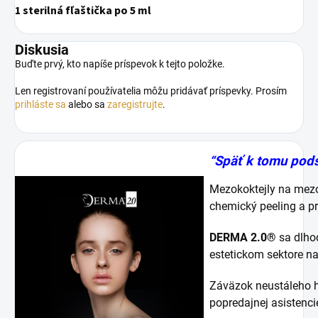
1 sterilná fľaštička po 5 ml
Diskusia
Buďte prvý, kto napíše príspevok k tejto položke.
Len registrovaní používatelia môžu pridávať príspevky. Prosím
prihláste sa
alebo sa
zaregistrujte
.
“
Späť k tomu pods
Mezokoktejly na mezot
chemický peeling a p
DERMA 2.0®
sa dlho
estetickom sektore na
Záväzok neustáleho hľ
popredajnej asistenci