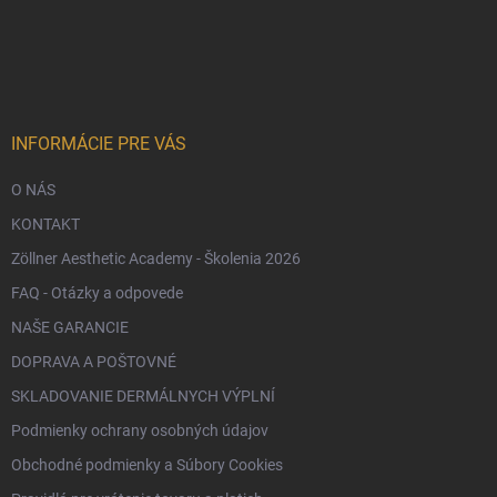
Z
á
p
ä
t
i
e
INFORMÁCIE PRE VÁS
O NÁS
KONTAKT
Zöllner Aesthetic Academy - Školenia 2026
FAQ - Otázky a odpovede
NAŠE GARANCIE
DOPRAVA A POŠTOVNÉ
SKLADOVANIE DERMÁLNYCH VÝPLNÍ
Podmienky ochrany osobných údajov
Obchodné podmienky a Súbory Cookies