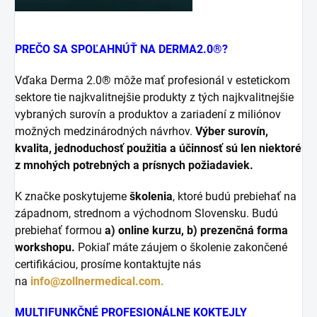
PREČO SA SPOĽAHNÚŤ NA DERMA2.0®?
Vďaka Derma 2.0® môže mať profesionál v estetickom
sektore tie najkvalitnejšie produkty z tých najkvalitnejšie
vybraných surovín a produktov a zariadení z miliónov
možných medzinárodných návrhov.
Výber surovín,
kvalita, jednoduchosť použitia a účinnosť sú len niektoré
z mnohých potrebných a prísnych požiadaviek.
K značke poskytujeme
školenia
, ktoré budú prebiehať na
západnom, strednom a východnom Slovensku. Budú
prebiehať formou
a) online kurzu, b) prezenčná forma
workshopu.
Pokiaľ máte záujem o školenie zakončené
certifikáciou, prosíme kontaktujte nás
na
info@zollnermedical.com.
MULTIFUNKČNÉ PROFESIONÁLNE KOKTEJLY