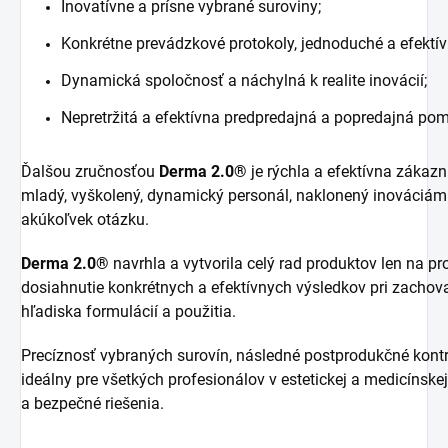
Inovatívne a prísne vybrané suroviny;
Konkrétne prevádzkové protokoly, jednoduché a efektív
Dynamická spoločnosť a náchylná k realite inovácií;
Nepretržitá a efektívna predpredajná a popredajná po
Ďalšou zručnosťou
Derma 2.0®
je rýchla a efektívna zákazn
mladý, vyškolený, dynamický personál, naklonený inováciám
akúkoľvek otázku.
Derma 2.0®
navrhla a vytvorila celý rad produktov len na p
dosiahnutie konkrétnych a efektívnych výsledkov pri zachov
hľadiska formulácií a použitia.
Precíznosť vybraných surovín, následné postprodukčné kontr
ideálny pre všetkých profesionálov v estetickej a medicínskej e
a bezpečné riešenia.