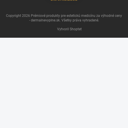
Copyright 2026
Prémiové produkty pre estetickú medicínu za výhodné ceny
- dermalnevyplne.sk
. Všetky práva vyhradené.
Vytvoril Shoptet