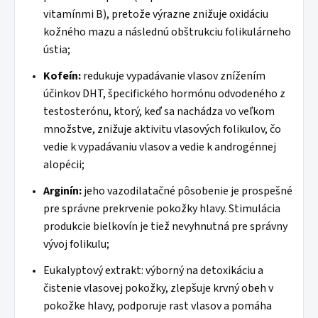
vitamínmi B), pretože výrazne znižuje oxidáciu
kožného mazu a následnú obštrukciu folikulárneho
ústia;
Kofeín:
redukuje vypadávanie vlasov znížením
účinkov DHT, špecifického hormónu odvodeného z
testosterónu, ktorý, keď sa nachádza vo veľkom
množstve, znižuje aktivitu vlasových folikulov, čo
vedie k vypadávaniu vlasov a vedie k androgénnej
alopécii;
Arginín:
jeho vazodilatačné pôsobenie je prospešné
pre správne prekrvenie pokožky hlavy. Stimulácia
produkcie bielkovín je tiež nevyhnutná pre správny
vývoj folikulu;
Eukalyptový extrakt: výborný na detoxikáciu a
čistenie vlasovej pokožky, zlepšuje krvný obeh v
pokožke hlavy, podporuje rast vlasov a pomáha