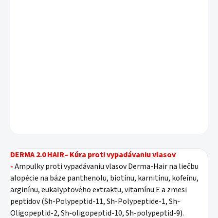
Stimuluje rast vlasov
Znižuje vypadávanie vlasov
Zlepšuje štruktúru a zvyšuje hustotu vlasov
Zlepšuje prekrvenie pokožky hlavy
DETAILNÉ INFORMÁCIE
OPÝTAŤ SA
STRÁŽIŤ
DERMA 2.0 HAIR– Kúra proti vypadávaniu vlasov
-
Ampulky proti vypadávaniu vlasov Derma-Hair na liečbu
alopécie na báze panthenolu, biotínu, karnitínu, kofeínu,
arginínu, eukalyptového extraktu, vitamínu E a zmesi
peptidov (Sh-Polypeptid-11, Sh-Polypeptide-1, Sh-
Oligopeptid-2, Sh-oligopeptid-10, Sh-polypeptid-9).