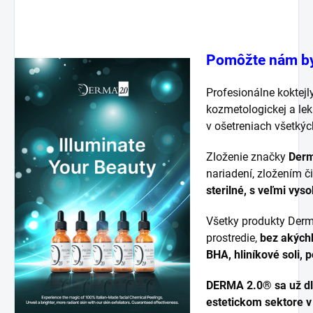
Pomôžte nám byť
Profesionálne koktej
kozmetologickej a lek
v ošetreniach všetkých
Zloženie značky
Der
nariadení, zložením č
sterilné, s veľmi vys
Všetky produkty Derm
prostredie,
bez akýchk
BHA, hliníkové soli,
D
ERMA 2.0® sa už dl
estetickom sektore v