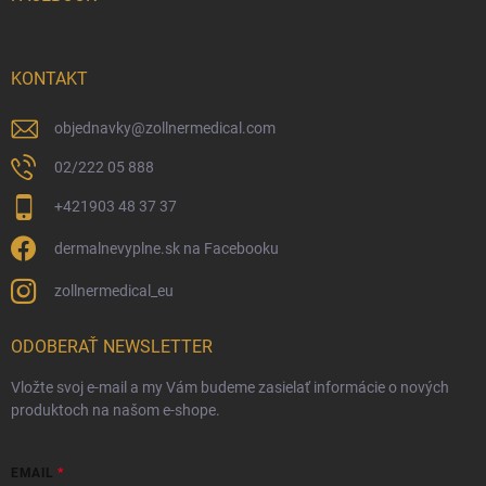
KONTAKT
objednavky
@
zollnermedical.com
02/222 05 888
+421903 48 37 37
dermalnevyplne.sk na Facebooku
zollnermedical_eu
ODOBERAŤ NEWSLETTER
Vložte svoj e-mail a my Vám budeme zasielať informácie o nových
produktoch na našom e-shope.
EMAIL