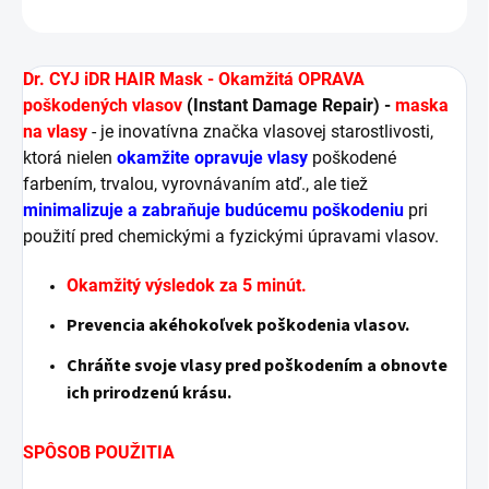
OPÝTAŤ SA
STRÁŽIŤ
Dr. CYJ iDR HAIR Mask - Okamžitá OPRAVA
poškodených vlasov
(Instant Damage Repair) -
maska
na vlasy
- je inovatívna značka vlasovej starostlivosti,
ktorá nielen
okamžite opravuje vlasy
poškodené
farbením, trvalou, vyrovnávaním atď., ale tiež
minimalizuje a zabraňuje budúcemu poškodeniu
pri
použití pred chemickými a fyzickými úpravami vlasov.
Okamžitý výsledok za 5 minút.
Prevencia akéhokoľvek poškodenia vlasov.
Chráňte svoje vlasy pred poškodením a obnovte
ich prirodzenú krásu.
SPÔSOB POUŽITIA