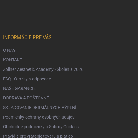
á
p
ä
t
i
e
INFORMÁCIE PRE VÁS
O NÁS
KONTAKT
Zöllner Aesthetic Academy - Školenia 2026
FAQ - Otázky a odpovede
NAŠE GARANCIE
DOPRAVA A POŠTOVNÉ
SKLADOVANIE DERMÁLNYCH VÝPLNÍ
Podmienky ochrany osobných údajov
Obchodné podmienky a Súbory Cookies
Pravidlá pre vrátenie tovaru a platieb