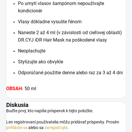
Po umytí vlasov šampónom nepoužívajte
kondicionér
Vlasy dôkladne vysušte fénom
Naneste 2 až 4 ml (v závislosti od cieľovej oblasti)
DR.CYJ iDR Hair Mask na poškodené vlasy
Neoplachujte
Stylizujte ako obvykle
Odporúčané použitie denne alebo raz za 3 až 4 dni
OBSAH:
50 ml
Diskusia
Buďte prvý, kto napíše príspevok k tejto položke.
Len registrovaní používatelia môžu pridávať príspevky. Prosím
prihláste sa
alebo sa
zaregistrujte
.