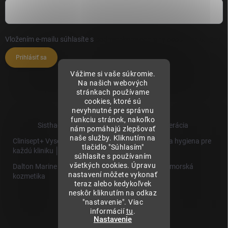
Vložením e-mailu súhlasíte s
podmienkami ochrany osobných údajov
Prihlásiť sa
Vážime si vaše súkromie.
Na našich webových
stránkach používame
cookies, ktoré sú
nevyhnutné pre správnu
funkciu stránok, nakoľko
Sisthaema.sk - Skutočná Dermálna Regenerácia
nám pomáhajú zlepšovať
naše služby. Kliknutím na
Clinisept+ Vysoko účinné čistenie a antimikrobiálna hygiena pre
tlačidlo "Súhlasím"
každú kliniku │
súhlasíte s používaním
všetkých cookies. Úpravu
Dalton Marine Cosmetics - Kvalitná profesionálna morská
nastavení môžete vykonať
kozmetika
teraz alebo kedykoľvek
neskôr kliknutím na odkaz
Sisthaema
"nastavenie". Viac
Hevo T
informácií
tu
.
│Skutočná
Nastavenie
Biorevitalizácia