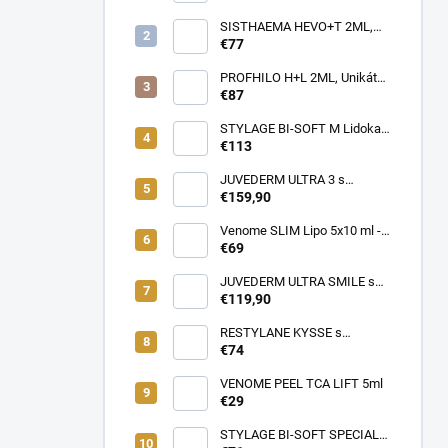
Profesionálna cestovná taška
pre lekárov estetickej
SISTHAEMA HEVO+T 2ML,
medicíny v pohybe (rôzne
70mg/2ml = 50mg/HA + 20mg
€77
farby)
Trehalóza. UNIKÁTNA
Dermálna Regenerácia,
PROFHILO H+L 2ML, Unikátny
SKUTOČNÉ OMLADENIE,
REMODELAČNÝ produkt pre
€87
LIFTING a hydratácia,
hydratáciu, posilnenie,
Patentované zloženie
napnutie a lifting pokožky, až
STYLAGE BI-SOFT M Lidokaín
(VENOME)
64mg kyseliny Hyalurónovej
2x1ml s Mannitolom s
€113
PREDĹŽENÝM ÚČINKOM pre
EŠTE LEPŠIE výsledky!
JUVEDERM ULTRA 3 s
Lidokaínom (2x1ml)
€159,90
Venome SLIM Lipo 5x10 ml -
Pomáha v boji proti tukovým
€69
usadeninám, ktoré je ťažké
odstrániť
JUVEDERM ULTRA SMILE s
Lidokaínom (2x0,55ml)
€119,90
RESTYLANE KYSSE s
lidokaínom (1x1ml)
€74
VENOME PEEL TCA LIFT 5ml
€29
STYLAGE BI-SOFT SPECIAL