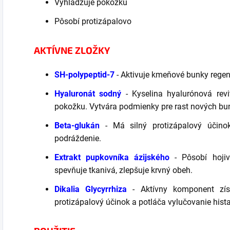
Vyhladzuje pokožku
Pôsobí protizápalovo
AKTÍVNE ZLOŽKY
SH-polypeptid-7
- Aktivuje kmeňové bunky regen
Hyaluronát sodný
- Kyselina hyalurónová revit
pokožku. Vytvára podmienky pre rast nových bun
Beta-glukán
- Má silný protizápalový účinok
podráždenie.
Extrakt pupkovníka ázijského
- Pôsobí hojiv
spevňuje tkanivá, zlepšuje krvný obeh.
Dikalia Glycyrrhiza
- Aktívny komponent zís
protizápalový účinok a potláča vylučovanie hist