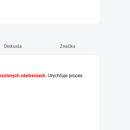
OPÝTAŤ SA
STRÁŽIŤ
Diskusia
Značka
vazívnych ošetreniach.
Urýchľuje proces