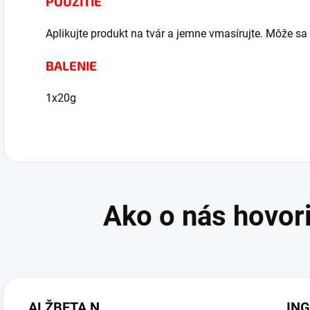
POUŽITIE
Aplikujte produkt na tvár a jemne vmasírujte. Môže sa
BALENIE
1x20g
ALŽBETA N.
ING