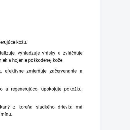
erujúce kožu.
alizuje, vyhladzuje vrásky a zvláčňuje
iek a hojenie poškodenej kože.
, efektívne zmierňuje začervenanie a
o a regenerujúco, upokojuje pokožku,
kaný z koreňa sladkého drievka má
amínu.