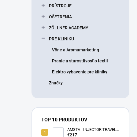
PRÍSTROJE
OŠETRENIA
ZÖLLNER ACADEMY
PRE KLINIKU
Vône a Aromamarketing
Pranie a starostlivosť o textil
Elektro vybavenie pre kliniky
Značky
TOP 10 PRODUKTOV
AMSTA - INJECTOR TRAVEL
BAG - LIMITOVANÁ EDÍCIA -
€217