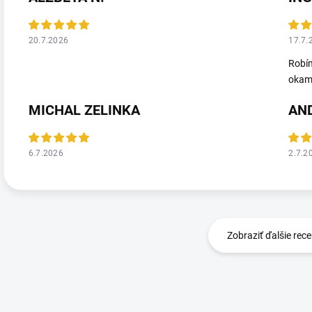
20.7.2026
17.7.
Robím
okamž
MICHAL ZELINKA
AN
6.7.2026
2.7.2
Zobraziť ďalšie rece