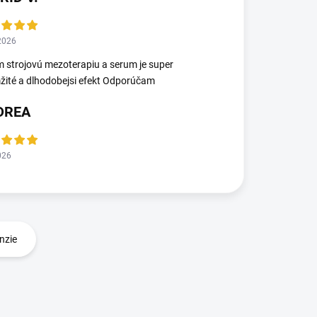
2026
 strojovú mezoterapiu a serum je super
ité a dlhodobejsi efekt Odporúčam
DREA
026
nzie