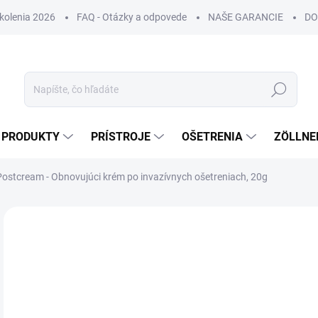
Školenia 2026
FAQ - Otázky a odpovede
NAŠE GARANCIE
DO
Hľadať
PRODUKTY
PRÍSTROJE
OŠETRENIA
ZÖLLNE
ostcream - Obnovujúci krém po invazívnych ošetreniach, 20g
ZNAČKA:
GENOSYS
NOVINKA
DORUČENIE 24H
€
€27
Jedn
€1,1