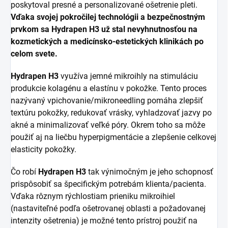
poskytoval presné a personalizované ošetrenie pleti.
Vďaka svojej pokročilej technológii a bezpečnostným
prvkom sa Hydrapen H3 už stal nevyhnutnosťou na
kozmetických a medicínsko-estetických klinikách po
celom svete.
Hydrapen H3
využíva jemné mikroihly na stimuláciu
produkcie kolagénu a elastínu v pokožke. Tento proces
nazývaný vpichovanie/mikroneedling pomáha zlepšiť
textúru pokožky, redukovať vrásky, vyhladzovať jazvy po
akné a minimalizovať veľké póry. Okrem toho sa môže
použiť aj na liečbu hyperpigmentácie a zlepšenie celkovej
elasticity pokožky.
Čo robí
Hydrapen H3
tak výnimočným je jeho schopnosť
prispôsobiť sa špecifickým potrebám klienta/pacienta.
Vďaka rôznym rýchlostiam prieniku mikroihiel
(nastaviteľné podľa ošetrovanej oblasti a požadovanej
intenzity ošetrenia) je možné tento prístroj použiť na