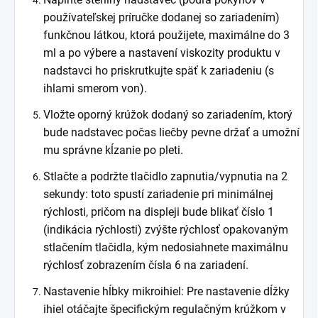
používateľskej príručke dodanej so zariadením)
funkčnou látkou, ktorá použijete, maximálne do 3
ml a po výbere a nastavení viskozity produktu v
nadstavci ho priskrutkujte späť k zariadeniu (s
ihlami smerom von).
Vložte oporný krúžok dodaný so zariadením, ktorý
bude nadstavec počas liečby pevne držať a umožní
mu správne
kĺzanie po pleti.
Stlačte a podržte tlačidlo zapnutia/vypnutia na 2
sekundy: toto spustí zariadenie pri minimálnej
rýchlosti, pričom
na displeji bude blikať číslo 1
(indikácia rýchlosti) zvýšte rýchlosť opakovaným
stlačením tlačidla, kým nedosiahnete maximálnu
rýchlosť zobrazením čísla 6 na zariadení.
Nastavenie hĺbky mikroihiel: Pre nastavenie dĺžky
ihiel otáčajte špecifickým regulačným krúžkom v