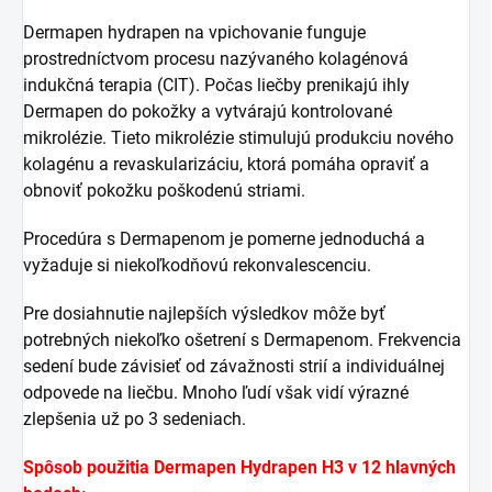
Dermapen hydrapen na vpichovanie funguje
prostredníctvom procesu nazývaného kolagénová
indukčná terapia (CIT). Počas liečby prenikajú ihly
Dermapen do pokožky a vytvárajú kontrolované
mikrolézie. Tieto mikrolézie stimulujú produkciu nového
kolagénu a revaskularizáciu, ktorá pomáha opraviť a
obnoviť pokožku poškodenú striami.
Procedúra s Dermapenom je pomerne jednoduchá a
vyžaduje si niekoľkodňovú rekonvalescenciu.
Pre dosiahnutie najlepších výsledkov môže byť
potrebných niekoľko ošetrení s Dermapenom. Frekvencia
sedení bude závisieť od závažnosti strií a individuálnej
odpovede na liečbu. Mnoho ľudí však vidí výrazné
zlepšenia už po 3 sedeniach.
Spôsob použitia Dermapen Hydrapen H3 v 12 hlavných