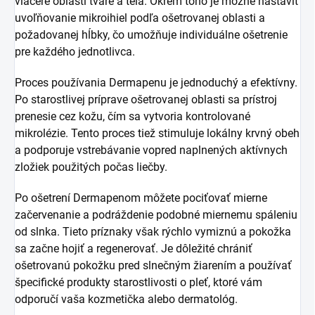
viaceré oblasti tváre a tela. Okrem toho je možné nastaviť
uvoľňovanie mikroihiel podľa ošetrovanej oblasti a
požadovanej hĺbky, čo umožňuje individuálne ošetrenie
pre každého jednotlivca.
Proces používania Dermapenu je jednoduchý a efektívny.
Po starostlivej príprave ošetrovanej oblasti sa prístroj
prenesie cez kožu, čím sa vytvoria kontrolované
mikrolézie. Tento proces tiež stimuluje lokálny krvný obeh
a podporuje vstrebávanie vopred naplnených aktívnych
zložiek použitých počas liečby.
Po ošetrení Dermapenom môžete pociťovať mierne
začervenanie a podráždenie podobné miernemu spáleniu
od slnka. Tieto príznaky však rýchlo vymiznú a pokožka
sa začne hojiť a regenerovať. Je dôležité chrániť
ošetrovanú pokožku pred slnečným žiarením a používať
špecifické produkty starostlivosti o pleť, ktoré vám
odporučí vaša kozmetička alebo dermatológ.