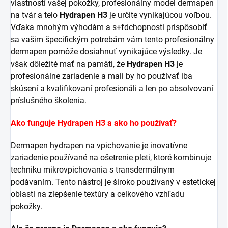
vlastností vašej pokožky, profesionálny model dermapen
na tvár a telo
Hydrapen H3
je určite vynikajúcou voľbou.
Vďaka mnohým výhodám a s+fdchopnosti prispôsobiť
sa vašim špecifickým potrebám vám tento profesionálny
dermapen pomôže dosiahnuť vynikajúce výsledky. Je
však dôležité mať na pamäti, že
Hydrapen H3
je
profesionálne zariadenie a mali by ho používať iba
skúsení a kvalifikovaní profesionáli a len po absolvovaní
príslušného školenia.
Ako funguje Hydrapen H3 a ako ho používať?
Dermapen hydrapen na vpichovanie je inovatívne
zariadenie používané na ošetrenie pleti, ktoré kombinuje
techniku mikrovpichovania s transdermálnym
podávaním. Tento nástroj je široko používaný v estetickej
oblasti na zlepšenie textúry a celkového vzhľadu
pokožky.