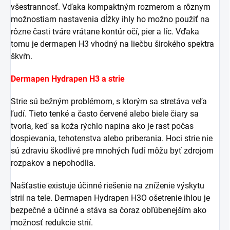
všestrannosť. Vďaka kompaktným rozmerom a rôznym
možnostiam nastavenia dĺžky ihly ho možno použiť na
rôzne časti tváre vrátane kontúr očí, pier a líc. Vďaka
tomu je dermapen H3 vhodný na liečbu širokého spektra
škvŕn.
Dermapen Hydrapen H3 a strie
Strie sú bežným problémom, s ktorým sa stretáva veľa
ľudí. Tieto tenké a často červené alebo biele čiary sa
tvoria, keď sa koža rýchlo napína ako je rast počas
dospievania, tehotenstva alebo priberania. Hoci strie nie
sú zdraviu škodlivé pre mnohých ľudí môžu byť zdrojom
rozpakov a nepohodlia.
Našťastie existuje účinné riešenie na zníženie výskytu
strií na tele. Dermapen Hydrapen H3O ošetrenie ihlou je
bezpečné a účinné a stáva sa čoraz obľúbenejším ako
možnosť redukcie strií.