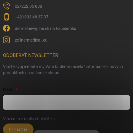
02/222 05 888
+421903 48 37 37
dermalnevyplne.sk na Facebooku
zollnermedical_eu
ODOBERAŤ NEWSLETTER
Vložte svoj e-mail a my Vám budeme zasielať informácie o nových
produktoch na našom e-shope.
EMAIL
Vložením e-mailu súhlasíte s
podmienkami ochrany osobných údajov
Prihlásiť sa