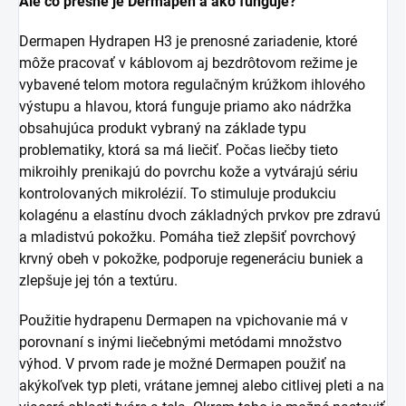
Ale čo presne je Dermapen a ako funguje?
Dermapen Hydrapen H3 je prenosné zariadenie, ktoré
môže pracovať v káblovom aj bezdrôtovom režime je
vybavené telom motora regulačným krúžkom ihlového
výstupu a hlavou, ktorá funguje priamo ako nádržka
obsahujúca produkt vybraný na základe typu
problematiky, ktorá sa má liečiť. Počas liečby tieto
mikroihly prenikajú do povrchu kože a vytvárajú sériu
kontrolovaných mikrolézií. To stimuluje produkciu
kolagénu a elastínu dvoch základných prvkov pre zdravú
a mladistvú pokožku. Pomáha tiež zlepšiť povrchový
krvný obeh v pokožke, podporuje regeneráciu buniek a
zlepšuje jej tón a textúru.
Použitie hydrapenu Dermapen na vpichovanie má v
porovnaní s inými liečebnými metódami množstvo
výhod. V prvom rade je možné Dermapen použiť na
akýkoľvek typ pleti, vrátane jemnej alebo citlivej pleti a na