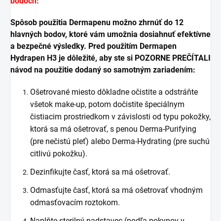
bodoch:
Spôsob použitia Dermapenu možno zhrnúť do 12
hlavných bodov, ktoré vám umožnia dosiahnuť efektívne
a bezpečné výsledky. Pred použitím Dermapen
Hydrapen H3 je dôležité, aby ste si POZORNE PREČÍTALI
návod na použitie dodaný so samotným zariadením:
Ošetrované miesto dôkladne očistite a odstráňte
všetok make-up, potom dočistite špeciálnym
čistiacim prostriedkom v závislosti od typu pokožky,
ktorá sa má ošetrovať, s penou Derma-Purifying
(pre nečistú pleť) alebo Derma-Hydrating (pre suchú
citlivú pokožku).
Dezinfikujte časť, ktorá sa má ošetrovať.
Odmasťujte časť, ktorá sa má ošetrovať vhodným
odmasťovacím roztokom.
Naplňte sterilný nadstavec (podľa pokynov v