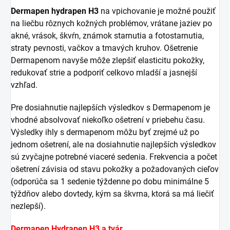
Dermapen hydrapen H3
na vpichovanie je možné použiť
na liečbu rôznych kožných problémov, vrátane jaziev po
akné, vrások, škvŕn, známok starnutia a fotostarnutia,
straty pevnosti, vačkov a tmavých kruhov. Ošetrenie
Dermapenom navyše môže zlepšiť elasticitu pokožky,
redukovať strie a podporiť celkovo mladší a jasnejší
vzhľad.
Pre dosiahnutie najlepších výsledkov s Dermapenom je
vhodné absolvovať niekoľko ošetrení v priebehu času.
Výsledky ihly s dermapenom môžu byť zrejmé už po
jednom ošetrení, ale na dosiahnutie najlepších výsledkov
sú zvyčajne potrebné viaceré sedenia. Frekvencia a počet
ošetrení závisia od stavu pokožky a požadovaných cieľov
(odporúča sa 1 sedenie týždenne po dobu minimálne 5
týždňov alebo dovtedy, kým sa škvrna, ktorá sa má liečiť
nezlepší).
Dermapen Hydrapen H3 a tvár