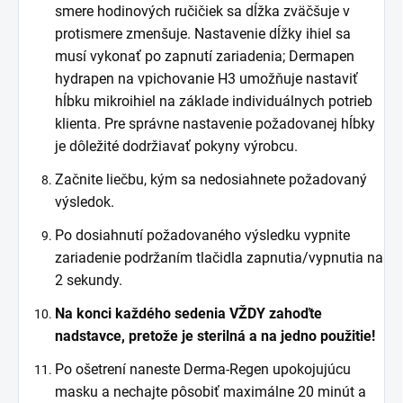
smere hodinových ručičiek sa dĺžka zväčšuje v
protismere zmenšuje. Nastavenie dĺžky ihiel sa
musí vykonať po zapnutí zariadenia; Dermapen
hydrapen na vpichovanie H3 umožňuje nastaviť
hĺbku mikroihiel na základe individuálnych
potrieb
klienta. Pre správne nastavenie požadovanej hĺbky
je dôležité dodržiavať pokyny výrobcu.
Začnite liečbu, kým sa nedosiahnete požadovaný
výsledok.
Po dosiahnutí požadovaného výsledku vypnite
zariadenie podržaním tlačidla zapnutia/vypnutia na
2 sekundy.
Na konci každého sedenia VŽDY zahoďte
nadstavce, pretože je sterilná a na jedno použitie!
Po ošetrení naneste Derma-Regen upokojujúcu
masku a nechajte pôsobiť maximálne 20 minút a