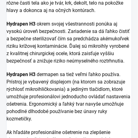
rôzne časti tela ako je tvár, krk, dekolt, telo na pokožke
hlavy a dokonca aj na očných kontúrach.
Hydrapen H3
okrem svojej všestrannosti ponúka aj
vysokú úroveň bezpečnosti. Zariadenie sa dá ľahko čistiť
a bezpečne sterilizovať čím sa predchádza akémukoľvek
riziku krížovej kontaminácie. Ďalej sú mikroihly vyrobené
z kvalitnej chirurgickej ocele, ktorá zaisťuje vyššiu
bezpečnosť a znižuje riziko neúmyselného roztrhnutia.
Hydrapen H3
dermapen sa tiež veľmi ľahko používa.
Prístroj je vybavený displejom (na ktorom sa zobrazuje
rýchlosť mikroihličkovania) a jediným tlačidlom, ktoré
umožňuje profesionálovi jednoducho ovládať nastavenia
ošetrenia. Ergonomický a ľahký tvar navyše umožňuje
pohodlné dlhodobé používanie bez únavy ruky
kozmetičky.
Ak hľadáte profesionálne ošetrenie na zlepšenie