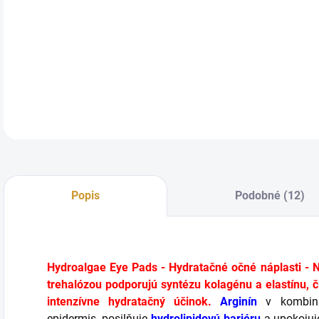
DETA
Popis
Podobné (12)
Hydroalgae Eye Pads - Hydratačné očné náplasti -
N
trehalózou podporujú syntézu kolagénu a elastínu, č
intenzívne hydratačný účinok.
Arginín
v kombin
epidermis, posilňuje
hydrolipidovú bariéru
a upokojuj