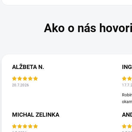
ALŽBETA N.
ING
20.7.2026
17.7.
Robím
okamž
MICHAL ZELINKA
AN