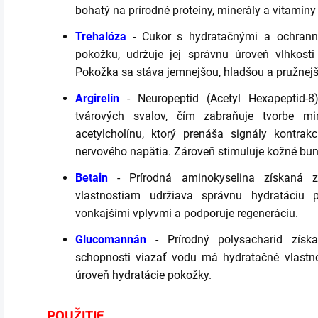
bohatý na prírodné proteíny, minerály a vitamíny 
Trehalóza
- Cukor s hydratačnými a ochranný
pokožku, udržuje jej správnu úroveň vlhkosti
Pokožka sa stáva jemnejšou, hladšou a pružnej
Argirelín
- Neuropeptid (Acetyl Hexapeptid-8),
tvárových svalov, čím zabraňuje tvorbe mi
acetylcholínu, ktorý prenáša signály kontra
nervového napätia. Zároveň stimuluje kožné bun
Betain
- Prírodná aminokyselina získaná z
vlastnostiam udržiava správnu hydratáciu
vonkajšími vplyvmi a podporuje regeneráciu.
Glucomannán
- Prírodný polysacharid získ
schopnosti viazať vodu má hydratačné vlastno
úroveň hydratácie pokožky.
POUŽITIE