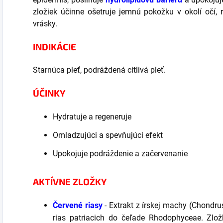
zložiek účinne ošetruje jemnú pokožku v okolí očí,
vrásky.
INDIKÁCIE
Starnúca pleť, podráždená citlivá pleť.
ÚČINKY
Hydratuje a regeneruje
Omladzujúci a spevňujúci efekt
Upokojuje podráždenie a začervenanie
AKTÍVNE ZLOŽKY
Červené riasy
- Extrakt z írskej machy (Chondru
rias patriacich do čeľade Rhodophyceae. Zlož