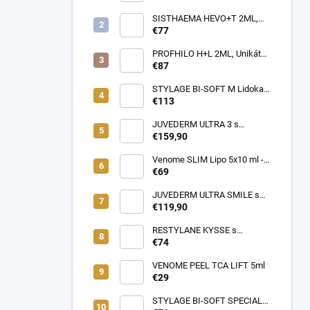
Profesionálna cestovná taška
pre lekárov estetickej
SISTHAEMA HEVO+T 2ML,
medicíny v pohybe (rôzne
70mg/2ml = 50mg/HA + 20mg
€77
farby)
Trehalóza. UNIKÁTNA
Dermálna Regenerácia,
PROFHILO H+L 2ML, Unikátny
SKUTOČNÉ OMLADENIE,
REMODELAČNÝ produkt pre
€87
LIFTING a hydratácia,
hydratáciu, posilnenie,
Patentované zloženie
napnutie a lifting pokožky, až
STYLAGE BI-SOFT M Lidokaín
(VENOME)
64mg kyseliny Hyalurónovej
2x1ml s Mannitolom s
€113
PREDĹŽENÝM ÚČINKOM pre
EŠTE LEPŠIE výsledky!
JUVEDERM ULTRA 3 s
Lidokaínom (2x1ml)
€159,90
Venome SLIM Lipo 5x10 ml -
Pomáha v boji proti tukovým
€69
usadeninám, ktoré je ťažké
odstrániť
JUVEDERM ULTRA SMILE s
Lidokaínom (2x0,55ml)
€119,90
RESTYLANE KYSSE s
lidokaínom (1x1ml)
€74
VENOME PEEL TCA LIFT 5ml
€29
STYLAGE BI-SOFT SPECIAL