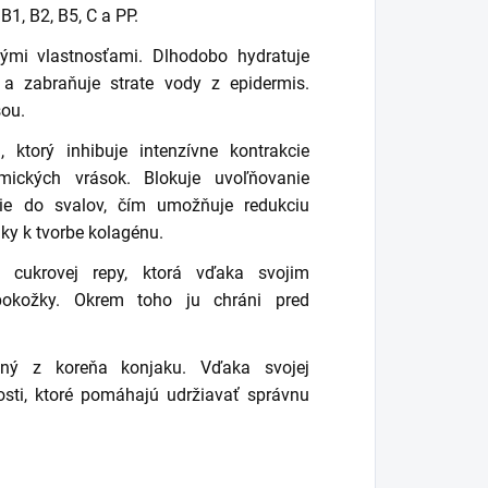
B1, B2, B5, C a PP.
mi vlastnosťami. Dlhodobo hydratuje
 a zabraňuje strate vody z epidermis.
šou.
 ktorý inhibuje intenzívne kontrakcie
mických vrások. Blokuje uvoľňovanie
kcie do svalov, čím umožňuje redukciu
ky k tvorbe kolagénu.
 cukrovej repy, ktorá vďaka svojim
 pokožky. Okrem toho ju chráni pred
aný z koreňa konjaku. Vďaka svojej
sti, ktoré pomáhajú udržiavať správnu