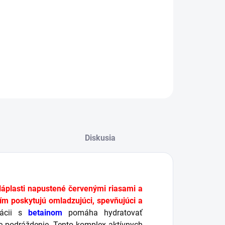
Hydratuje a regeneruje
Omladzujúci a spevňujúci efekt
Upokojuje podráždenie a začervenanie
ILNÉ INFORMÁCIE
OPÝTAŤ SA
STRÁŽIŤ
Diskusia
áplasti napustené červenými riasami a
ím poskytujú omladzujúci, spevňujúci a
ácii s
betainom
pomáha hydratovať
e podráždenie. Tento komplex aktívnych