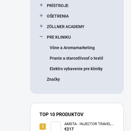
PRÍSTROJE
OŠETRENIA
ZÖLLNER ACADEMY
PRE KLINIKU
Vône a Aromamarketing
Pranie a starostlivosť o textil
Elektro vybavenie pre kliniky
Značky
TOP 10 PRODUKTOV
AMSTA - INJECTOR TRAVEL
BAG - LIMITOVANÁ EDÍCIA -
€217