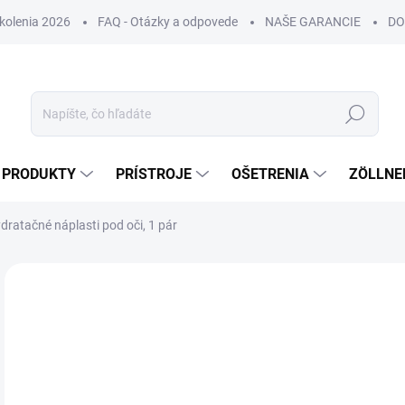
Školenia 2026
FAQ - Otázky a odpovede
NAŠE GARANCIE
DO
Hľadať
PRODUKTY
PRÍSTROJE
OŠETRENIA
ZÖLLNE
atačné náplasti pod oči, 1 pár
ZNAČKA:
CLARENA
NOVINKA
DORUČENIE 24H
€
€4,
Jedn
€3,5