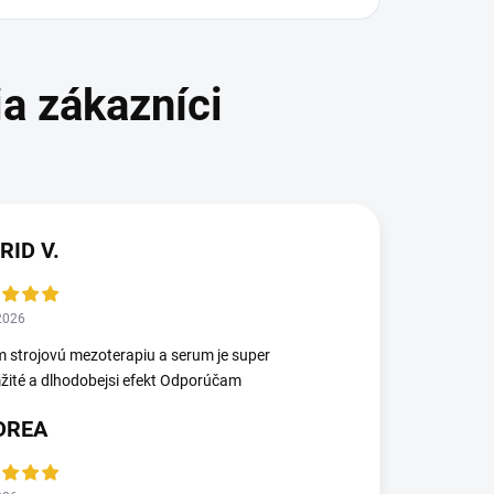
RID V.
2026
 strojovú mezoterapiu a serum je super
ité a dlhodobejsi efekt Odporúčam
DREA