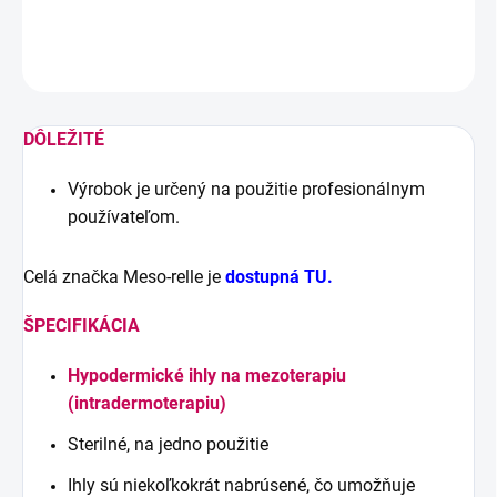
DETAILNÉ INFORMÁCIE
OPÝTAŤ SA
STRÁŽIŤ
DÔLEŽITÉ
Výrobok je určený na použitie profesionálnym
používateľom.
Celá značka Meso-relle je
dostupná TU.
ŠPECIFIKÁCIA
Hypodermické ihly na mezoterapiu
(intradermoterapiu)
Sterilné, na jedno použitie
Ihly sú niekoľkokrát nabrúsené, čo umožňuje