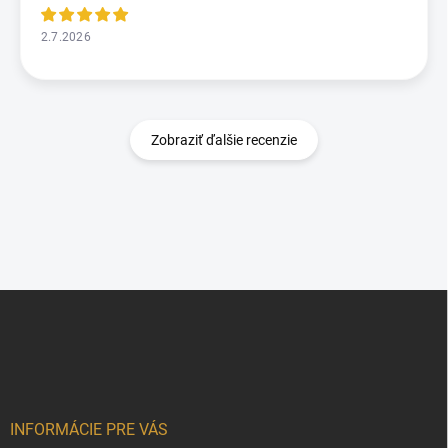
2.7.2026
Zobraziť ďalšie recenzie
Z
á
p
ä
t
i
e
INFORMÁCIE PRE VÁS