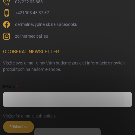
02/222 05 888
+421903 48 37 37
dermalnevyplne.sk na Facebooku
zollnermedical_eu
ODOBERAŤ NEWSLETTER
Vložte svoj e-mail a my Vám budeme zasielať informácie o nových
produktoch na našom e-shope.
EMAIL
Vložením e-mailu súhlasíte s
podmienkami ochrany osobných údajov
Prihlásiť sa