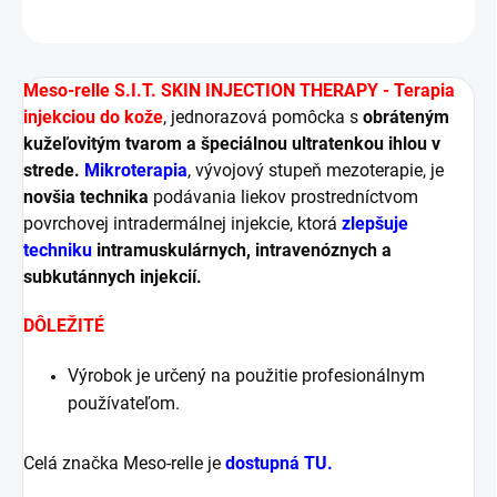
OPÝTAŤ SA
STRÁŽIŤ
Meso-relle S.I.T. SKIN INJECTION THERAPY - Terapia
injekciou do kože
, jednorazová pomôcka s
obráteným
kužeľovitým tvarom a špeciálnou ultratenkou ihlou v
strede.
Mikroterapia
, vývojový stupeň mezoterapie, je
novšia technika
podávania liekov prostredníctvom
povrchovej intradermálnej injekcie, ktorá
zlepšuje
techniku
​​intramuskulárnych, intravenóznych a
subkutánnych injekcií.
DÔLEŽITÉ
Výrobok je určený na použitie profesionálnym
používateľom.
Celá značka Meso-relle je
dostupná TU.