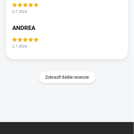
6.7.2026
ANDREA
2.7.2026
Zobraziť ďalšie recenzie
Z
á