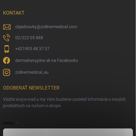
KONTAKT
objednavky
@
zollnermedical.com
02/222 05 888
+421903 48 37 37
dermalnevyplne.sk na Facebooku
zollnermedical_eu
ODOBERAŤ NEWSLETTER
Vložte svoj e-mail a my Vám budeme zasielať informácie o nových
produktoch na našom e-shope.
EMAIL