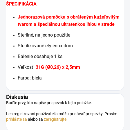
ŠPECIFIKÁCIA
Jednorazová pomôcka s obráteným kužeľovitým
tvarom a špeciálnou ultratenkou ihlou v strede
Sterilné, na jedno použitie
Sterilizované etylénoxidom
Balenie obsahuje 1 ks
Veľkosť:
31G (Ø0,26) x 2,5mm
Farba: biela
Diskusia
Buďte prvý, kto napíše príspevok k tejto položke.
Len registrovaní používatelia môžu pridávať príspevky. Prosím
prihláste sa
alebo sa
zaregistrujte
.