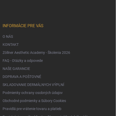
p
ä
t
i
e
INFORMÁCIE PRE VÁS
O NÁS
KONTAKT
Zöllner Aesthetic Academy - Školenia 2026
FAQ - Otázky a odpovede
NAŠE GARANCIE
DOPRAVA A POŠTOVNÉ
SKLADOVANIE DERMÁLNYCH VÝPLNÍ
Podmienky ochrany osobných údajov
Obchodné podmienky a Súbory Cookies
Pravidlá pre vrátenie tovaru a platieb