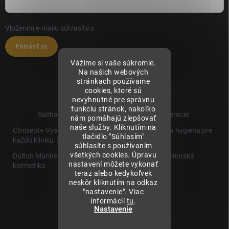
Vložením e-mailu súhlasíte s
podmienkami ochrany osobných údajov
Prihlásiť sa
Vážime si vaše súkromie.
Na našich webových
stránkach používame
cookies, ktoré sú
nevyhnutné pre správnu
funkciu stránok, nakoľko
Sisthaema.sk - Skutočná Dermálna Regenerácia
nám pomáhajú zlepšovať
naše služby. Kliknutím na
Clinisept+ Vysoko účinné čistenie a antimikrobiálna hygiena pre
tlačidlo "Súhlasím"
každú kliniku │
súhlasíte s používaním
všetkých cookies. Úpravu
Dalton Marine Cosmetics - Kvalitná profesionálna morská
nastavení môžete vykonať
kozmetika
teraz alebo kedykoľvek
neskôr kliknutím na odkaz
Sisthaema
"nastavenie". Viac
Hevo T
informácií
tu
.
│Skutočná
Nastavenie
Biorevitalizácia