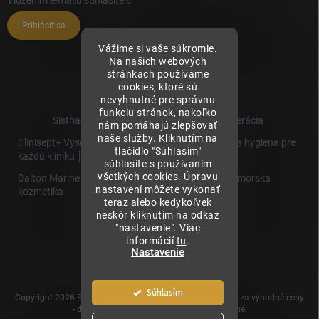
Prihlásiť sa
Vážime si vaše súkromie.
Na našich webových
stránkach používame
cookies, ktoré sú
nevyhnutné pre správnu
funkciu stránok, nakoľko
Sisthaema.sk - Skutočná Dermálna Regenerácia
nám pomáhajú zlepšovať
naše služby. Kliknutím na
Clinisept+ Vysoko účinné čistenie a antimikrobiálna hygiena pre
tlačidlo "Súhlasím"
každú kliniku │
súhlasíte s používaním
všetkých cookies. Úpravu
Dalton Marine Cosmetics - Kvalitná profesionálna morská
nastavení môžete vykonať
kozmetika
teraz alebo kedykoľvek
neskôr kliknutím na odkaz
Sisthaema
"nastavenie". Viac
Hevo T
informácií
tu
.
│Skutočná
Nastavenie
Biorevitalizácia
Súhlasím
Copyright 2026
Prémiové produkty pre estetickú medicínu za výhodné ceny
- dermalnevyplne.sk
. Všetky práva vyhradené.