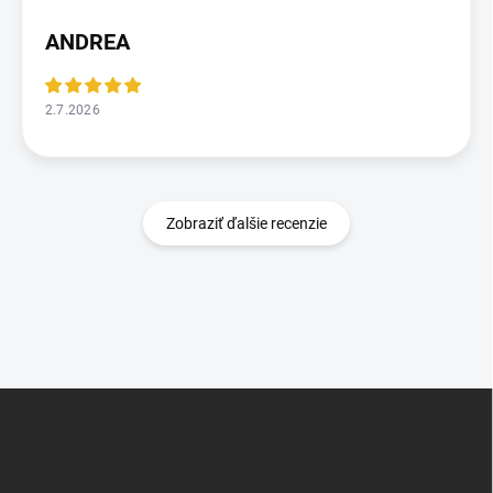
ANDREA
2.7.2026
Zobraziť ďalšie recenzie
Z
á
p
ä