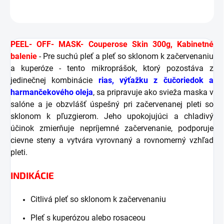
OPÝTAŤ SA
STRÁŽIŤ
PEEL- OFF- MASK- Couperose Skin 300g, Kabinetné
balenie
- Pre suchú pleť a pleť so sklonom k začervenaniu
a kuperóze - tento mikroprášok, ktorý pozostáva z
jedinečnej kombinácie
rias, výťažku z čučoriedok a
harmančekového oleja
, sa pripravuje ako svieža maska v
salóne a je obzvlášť úspešný pri začervenanej pleti so
sklonom k pľuzgierom. Jeho upokojujúci a chladivý
účinok zmierňuje nepríjemné začervenanie, podporuje
cievne steny a vytvára vyrovnaný a rovnomerný vzhľad
pleti.
INDIKÁCIE
Citlivá pleť so sklonom k začervenaniu
Pleť s kuperózou alebo rosaceou