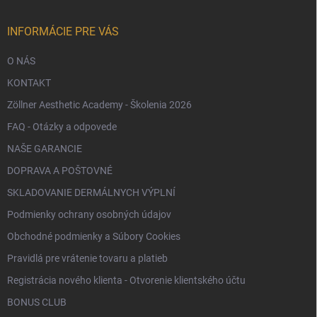
t
i
e
INFORMÁCIE PRE VÁS
O NÁS
KONTAKT
Zöllner Aesthetic Academy - Školenia 2026
FAQ - Otázky a odpovede
NAŠE GARANCIE
DOPRAVA A POŠTOVNÉ
SKLADOVANIE DERMÁLNYCH VÝPLNÍ
Podmienky ochrany osobných údajov
Obchodné podmienky a Súbory Cookies
Pravidlá pre vrátenie tovaru a platieb
Registrácia nového klienta - Otvorenie klientského účtu
BONUS CLUB