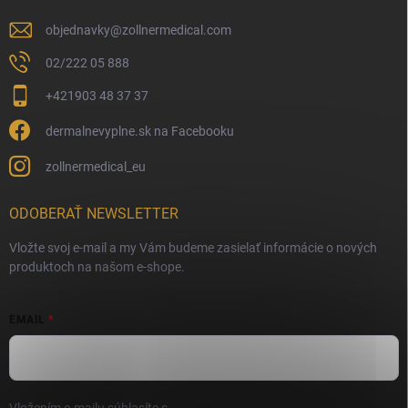
objednavky
@
zollnermedical.com
02/222 05 888
+421903 48 37 37
dermalnevyplne.sk na Facebooku
zollnermedical_eu
ODOBERAŤ NEWSLETTER
Vložte svoj e-mail a my Vám budeme zasielať informácie o nových
produktoch na našom e-shope.
EMAIL
Vložením e-mailu súhlasíte s
podmienkami ochrany osobných údajov