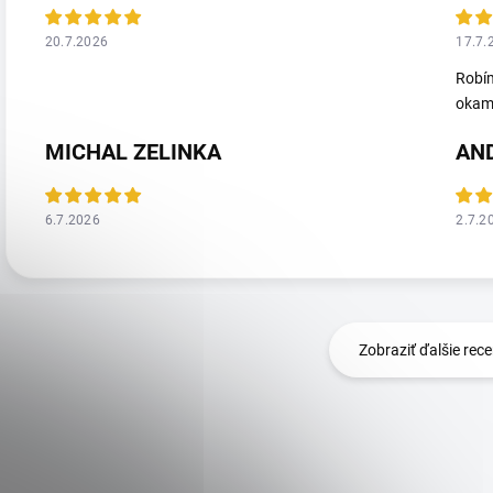
20.7.2026
17.7.
Robím
okamž
MICHAL ZELINKA
AN
6.7.2026
2.7.2
Zobraziť ďalšie rece