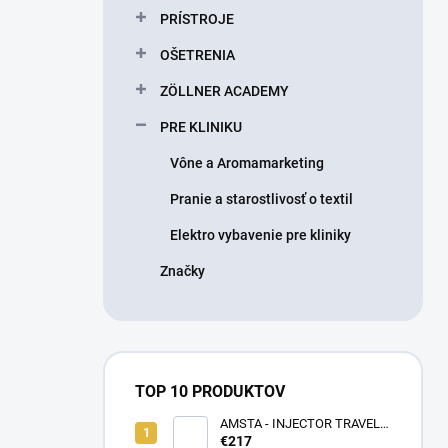
PRÍSTROJE
OŠETRENIA
ZÖLLNER ACADEMY
PRE KLINIKU
Vône a Aromamarketing
Pranie a starostlivosť o textil
Elektro vybavenie pre kliniky
Značky
TOP 10 PRODUKTOV
AMSTA - INJECTOR TRAVEL
BAG - LIMITOVANÁ EDÍCIA -
€217