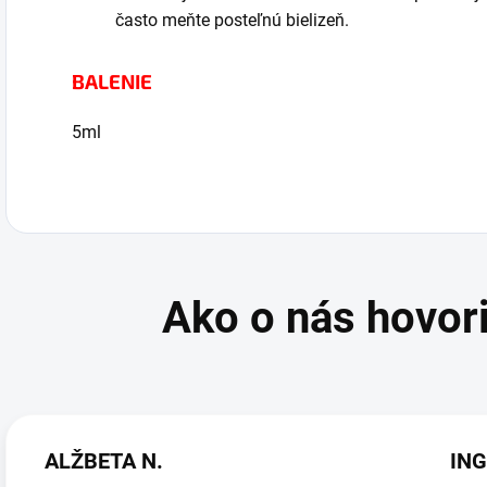
často meňte posteľnú bielizeň.
BALENIE
5ml
ALŽBETA N.
ING