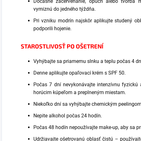
Dočasné začervenanie, opuch alebo tvorba 
vymiznú do jedného týždňa.
Pri vzniku modrín najskôr aplikujte studený obk
podporili hojenie.
STAROSTLIVOSŤ PO OŠETRENÍ
Vyhýbajte sa priamemu slnku a teplu počas 4 dn
Denne aplikujte opaľovací krém s SPF 50.
Počas 7 dní nevykonávajte intenzívnu fyzickú a
horúcim kúpeľom a preplneným miestam.
Niekoľko dní sa vyhýbajte chemickým peelingo
Nepite alkohol počas 24 hodín.
Počas 48 hodín nepoužívajte make-up, aby sa pre
Udržiavajte ošetrovanú oblasť čistú – používajte