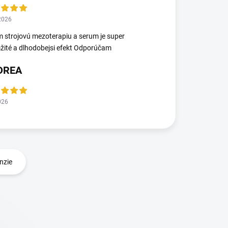
2026
 strojovú mezoterapiu a serum je super
ité a dlhodobejsi efekt Odporúčam
DREA
026
nzie