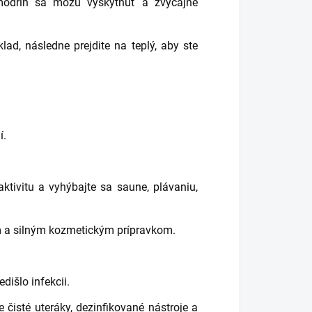
modrín sa môžu vyskytnúť a zvyčajne
lad, následne prejdite na teplý, aby ste
í.
ktivitu a vyhýbajte sa saune, plávaniu,
m a silným kozmetickým prípravkom.
dišlo infekcii.
 čisté uteráky, dezinfikované nástroje a