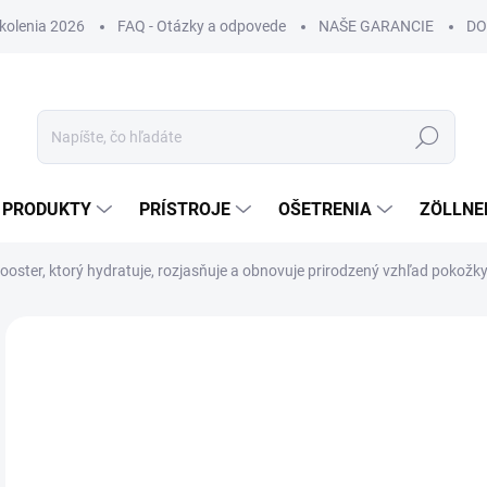
Školenia 2026
FAQ - Otázky a odpovede
NAŠE GARANCIE
DO
Hľadať
PRODUKTY
PRÍSTROJE
OŠETRENIA
ZÖLLNE
ooster, ktorý hydratuje, rozjasňuje a obnovuje prirodzený vzhľad pokožky
ZNAČKA:
MEDIERE
NOVINKA
DORUČENIE 24H
BEST SELLER
€
€26
Jedn
€4,3