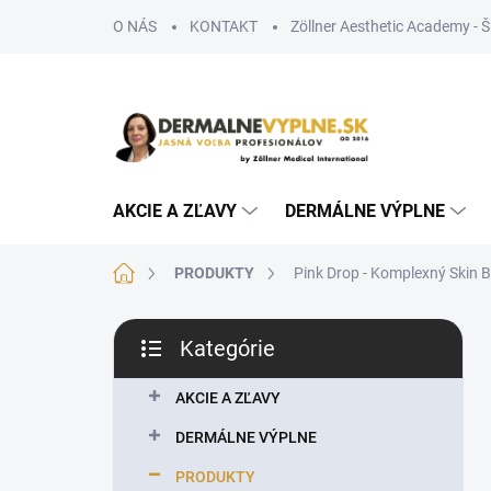
Prejsť
O NÁS
KONTAKT
Zöllner Aesthetic Academy - 
na
obsah
AKCIE A ZĽAVY
DERMÁLNE VÝPLNE
Domov
PRODUKTY
Pink Drop - Komplexný Skin B
B
Kategórie
o
Preskočiť
č
kategórie
n
AKCIE A ZĽAVY
ý
DERMÁLNE VÝPLNE
p
a
PRODUKTY