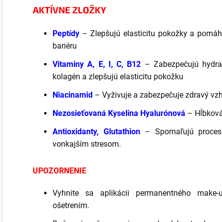
AKTÍVNE ZLOŽKY
Peptídy
– Zlepšujú elasticitu pokožky a pomáh
bariéru
Vitaminy A, E, I, C, B12
– Zabezpečujú hydrat
kolagén a zlepšujú elasticitu pokožku
Niacinamid
– Vyživuje a zabezpečuje zdravý vz
Nezosieťovaná Kyselina Hyalurónová
– Hĺbková
Antioxidanty, Glutathion
– Spomaľujú proces 
vonkajším stresom.
UPOZORNENIE
Vyhnite sa aplikácii permanentného make
ošetrením.