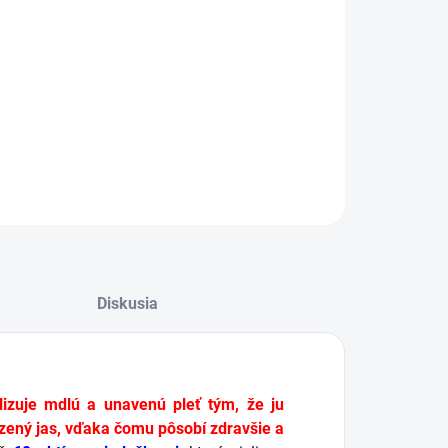
Hydratuje a zjednocuje tón pleti
Redukcia vrások
Zjemňuje pigmentové škvrny a jazvy po akné
Revitalizuje a vyživuje pleť
ILNÉ INFORMÁCIE
OPÝTAŤ SA
STRÁŽIŤ
Diskusia
lizuje mdlú a unavenú pleť tým, že ju
odzený jas, vďaka čomu pôsobí zdravšie a