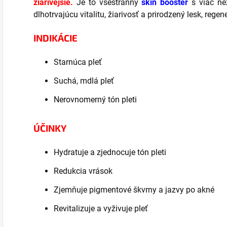
žiarivejšie.
Je to všestranný
skin booster
s viac n
dlhotrvajúcu vitalitu, žiarivosť a prirodzený lesk, rege
INDIKÁCIE
Starnúca pleť
Suchá, mdlá pleť
Nerovnomerný tón pleti
ÚČINKY
Hydratuje a zjednocuje tón pleti
Redukcia vrások
Zjemňuje pigmentové škvrny a jazvy po akné
Revitalizuje a vyživuje pleť