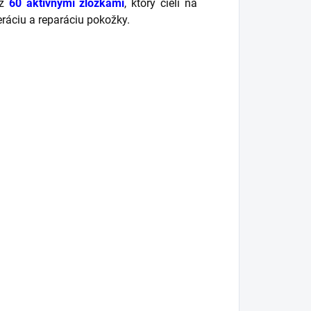
ež
60 aktívnymi zložkami
, ktorý cieli na
neráciu a reparáciu pokožky.