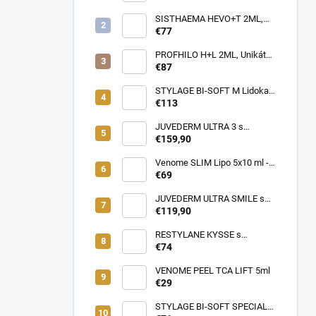
Profesionálna cestovná taška
pre lekárov estetickej
SISTHAEMA HEVO+T 2ML,
medicíny v pohybe (rôzne
70mg/2ml = 50mg/HA + 20mg
€77
farby)
Trehalóza. UNIKÁTNA
Dermálna Regenerácia,
PROFHILO H+L 2ML, Unikátny
SKUTOČNÉ OMLADENIE,
REMODELAČNÝ produkt pre
€87
LIFTING a hydratácia,
hydratáciu, posilnenie,
Patentované zloženie
napnutie a lifting pokožky, až
STYLAGE BI-SOFT M Lidokaín
(VENOME)
64mg kyseliny Hyalurónovej
2x1ml s Mannitolom s
€113
PREDĹŽENÝM ÚČINKOM pre
EŠTE LEPŠIE výsledky!
JUVEDERM ULTRA 3 s
Lidokaínom (2x1ml)
€159,90
Venome SLIM Lipo 5x10 ml -
Pomáha v boji proti tukovým
€69
usadeninám, ktoré je ťažké
odstrániť
JUVEDERM ULTRA SMILE s
Lidokaínom (2x0,55ml)
€119,90
RESTYLANE KYSSE s
lidokaínom (1x1ml)
€74
VENOME PEEL TCA LIFT 5ml
€29
STYLAGE BI-SOFT SPECIAL