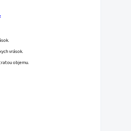
:
ások.
skych vrások.
tratou objemu.