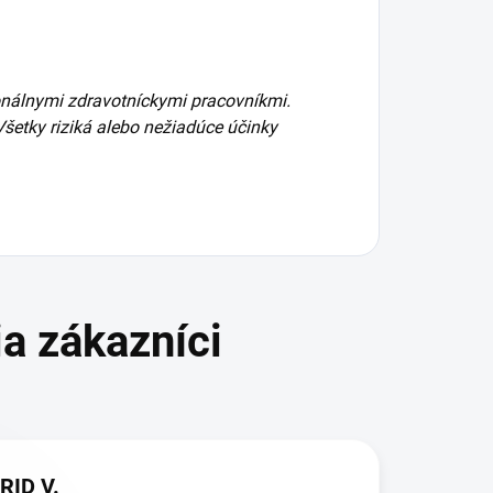
ionálnymi zdravotníckymi pracovníkmi.
 Všetky riziká alebo nežiadúce účinky
RID V.