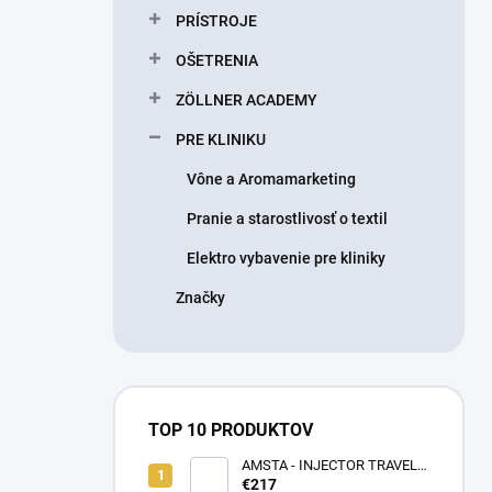
PRÍSTROJE
OŠETRENIA
ZÖLLNER ACADEMY
PRE KLINIKU
Vône a Aromamarketing
Pranie a starostlivosť o textil
Elektro vybavenie pre kliniky
Značky
TOP 10 PRODUKTOV
AMSTA - INJECTOR TRAVEL
BAG - LIMITOVANÁ EDÍCIA -
€217