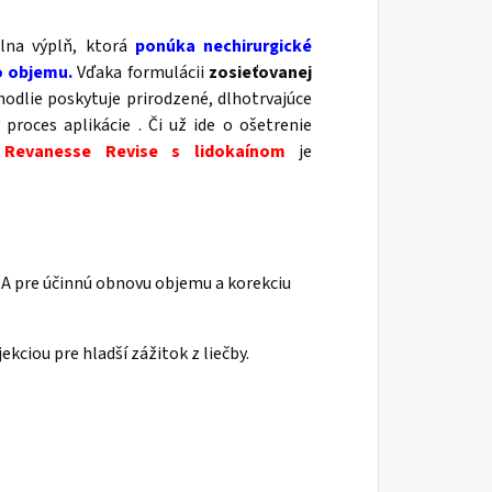
lna výplň, ktorá
ponúka nechirurgické
o objemu.
Vďaka formulácii
zosieťovanej
odlie poskytuje prirodzené, dlhotrvajúce
proces aplikácie . Či už ide o ošetrenie
,
Revanesse Revise s lidokaínom
je
A pre účinnú obnovu objemu a korekciu
ekciou pre hladší zážitok z liečby.