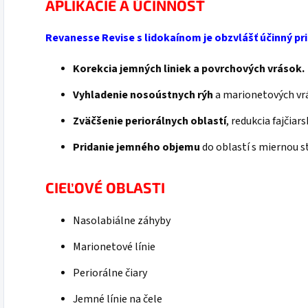
APLIKÁCIE A ÚČINNOSŤ
Revanesse Revise s lidokaínom je obzvlášť účinný pri
Korekcia jemných liniek a povrchových vrások.
Vyhladenie nosoústnych rýh
a marionetových vr
Zväčšenie periorálnych oblastí
, redukcia fajčiar
Pridanie jemného objemu
do oblastí s miernou s
CIEĽOVÉ OBLASTI
Nasolabiálne záhyby
Marionetové línie
Periorálne čiary
Jemné línie na čele