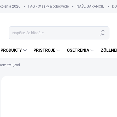
Školenia 2026
FAQ - Otázky a odpovede
NAŠE GARANCIE
DO
Hľadať
PRODUKTY
PRÍSTROJE
OŠETRENIA
ZÖLLNE
ínom 2x1,2ml
ZNAČKA:
REVANESSE
NOVINKA
DORUČENIE 24H
€
€19
Jedn
€79 