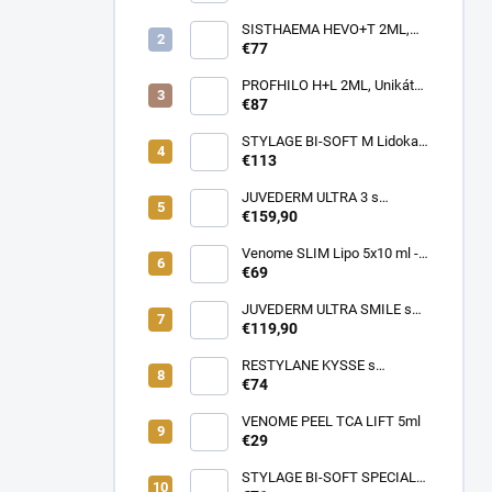
Profesionálna cestovná taška
pre lekárov estetickej
SISTHAEMA HEVO+T 2ML,
medicíny v pohybe (rôzne
70mg/2ml = 50mg/HA + 20mg
€77
farby)
Trehalóza. UNIKÁTNA
Dermálna Regenerácia,
PROFHILO H+L 2ML, Unikátny
SKUTOČNÉ OMLADENIE,
REMODELAČNÝ produkt pre
€87
LIFTING a hydratácia,
hydratáciu, posilnenie,
Patentované zloženie
napnutie a lifting pokožky, až
STYLAGE BI-SOFT M Lidokaín
(VENOME)
64mg kyseliny Hyalurónovej
2x1ml s Mannitolom s
€113
PREDĹŽENÝM ÚČINKOM pre
EŠTE LEPŠIE výsledky!
JUVEDERM ULTRA 3 s
Lidokaínom (2x1ml)
€159,90
Venome SLIM Lipo 5x10 ml -
Pomáha v boji proti tukovým
€69
usadeninám, ktoré je ťažké
odstrániť
JUVEDERM ULTRA SMILE s
Lidokaínom (2x0,55ml)
€119,90
RESTYLANE KYSSE s
lidokaínom (1x1ml)
€74
VENOME PEEL TCA LIFT 5ml
€29
STYLAGE BI-SOFT SPECIAL