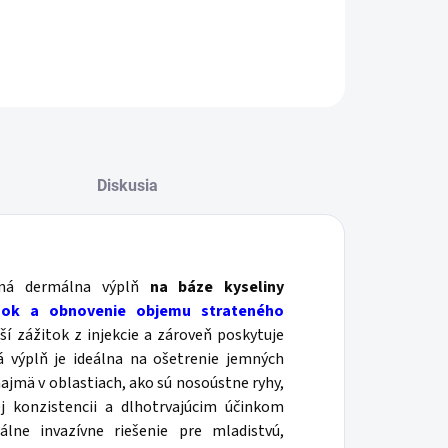
ILNÉ INFORMÁCIE
OPÝTAŤ SA
STRÁŽIŤ
Diskusia
aná dermálna výplň
na báze kyseliny
sok a obnovenie objemu strateného
ší zážitok z injekcie a zároveň poskytuje
lá výplň je ideálna na ošetrenie jemných
ajmä v oblastiach, ako sú nosoústne ryhy,
j konzistencii a dlhotrvajúcim účinkom
ne invazívne riešenie pre mladistvú,