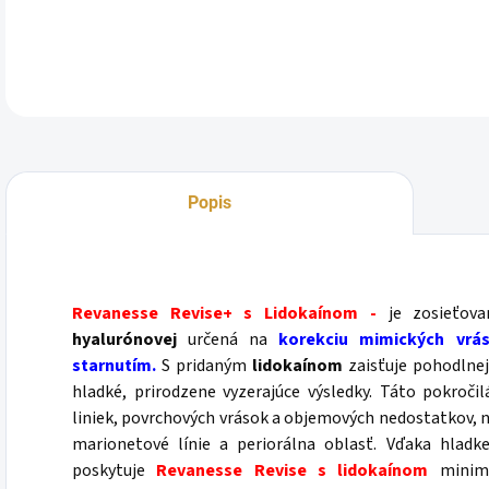
DETA
Popis
Revanesse Revise+ s Lidokaínom -
je zosieťov
hyalurónovej
určená na
korekciu mimických vrá
starnutím.
S pridaným
lidokaínom
zaisťuje pohodlnej
hladké, prirodzene vyzerajúce výsledky. Táto pokroči
liniek, povrchových vrások a objemových nedostatkov, n
marionetové línie a periorálna oblasť. Vďaka hladke
poskytuje
Revanesse Revise s lidokaínom
minimál