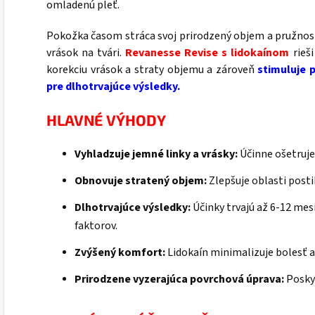
omladenú pleť.
Pokožka časom stráca svoj prirodzený objem a pružnosť, 
vrások na tvári.
Revanesse Revise s lidokaínom
rieši
korekciu vrások a straty objemu a zároveň
stimuluje 
pre dlhotrvajúce výsledky.
HLAVNÉ VÝHODY
Vyhladzuje jemné linky a vrásky:
Účinne ošetruje 
Obnovuje stratený objem:
Zlepšuje oblasti posti
Dlhotrvajúce výsledky:
Účinky trvajú až 6-12 mesi
faktorov.
Zvýšený komfort:
Lidokaín minimalizuje bolesť a
Prirodzene vyzerajúca povrchová úprava:
Poskyt