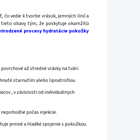
čo vedie k tvorbe vrások, jemných línií a
 tieto obavy tým, že poskytuje okamžitú
prirodzené procesy hydratácie pokožky
povrchové až stredné vrásky na tvári.
hnuté starnutím alebo lipoatrofiou.
acov , v závislosti od individuálnych
 nepohodlie počas injekcie.
uje jemné a hladké spojenie s pokožkou.