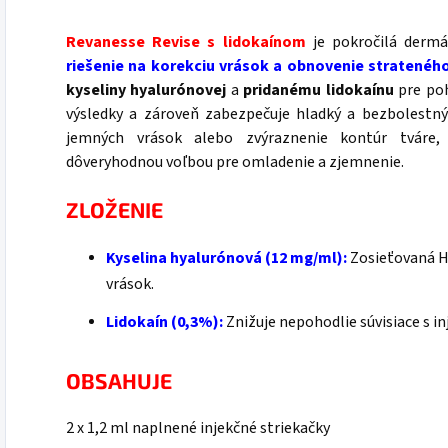
Revanesse Revise s lidokaínom
je pokročilá dermá
riešenie na korekciu vrások a obnovenie stratenéh
kyseliny hyalurónovej
a
pridanému lidokaínu
pre poh
výsledky a zároveň zabezpečuje hladký a bezbolestný 
jemných vrások alebo zvýraznenie kontúr tváre
dôveryhodnou voľbou pre omladenie a zjemnenie.
ZLOŽENIE
Kyselina hyalurónová (12 mg/ml):
Zosieťovaná H
vrások.
Lidokaín (0,3%):
Znižuje nepohodlie súvisiace s inj
OBSAHUJE
2 x 1,2 ml naplnené injekčné striekačky