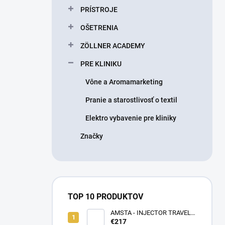
PRÍSTROJE
OŠETRENIA
ZÖLLNER ACADEMY
PRE KLINIKU
Vône a Aromamarketing
Pranie a starostlivosť o textil
Elektro vybavenie pre kliniky
Značky
TOP 10 PRODUKTOV
AMSTA - INJECTOR TRAVEL
BAG - LIMITOVANÁ EDÍCIA -
€217