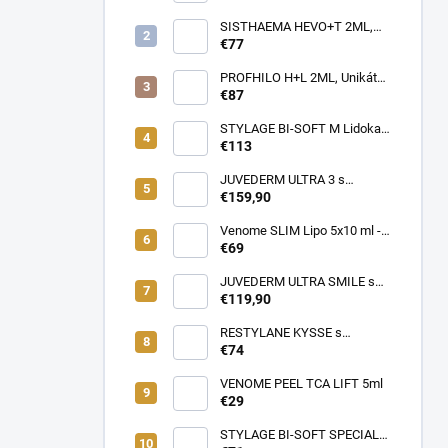
Profesionálna cestovná taška
pre lekárov estetickej
SISTHAEMA HEVO+T 2ML,
medicíny v pohybe (rôzne
70mg/2ml = 50mg/HA + 20mg
€77
farby)
Trehalóza. UNIKÁTNA
Dermálna Regenerácia,
PROFHILO H+L 2ML, Unikátny
SKUTOČNÉ OMLADENIE,
REMODELAČNÝ produkt pre
€87
LIFTING a hydratácia,
hydratáciu, posilnenie,
Patentované zloženie
napnutie a lifting pokožky, až
STYLAGE BI-SOFT M Lidokaín
(VENOME)
64mg kyseliny Hyalurónovej
2x1ml s Mannitolom s
€113
PREDĹŽENÝM ÚČINKOM pre
EŠTE LEPŠIE výsledky!
JUVEDERM ULTRA 3 s
Lidokaínom (2x1ml)
€159,90
Venome SLIM Lipo 5x10 ml -
Pomáha v boji proti tukovým
€69
usadeninám, ktoré je ťažké
odstrániť
JUVEDERM ULTRA SMILE s
Lidokaínom (2x0,55ml)
€119,90
RESTYLANE KYSSE s
lidokaínom (1x1ml)
€74
VENOME PEEL TCA LIFT 5ml
€29
STYLAGE BI-SOFT SPECIAL