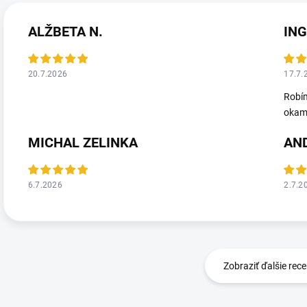
ALŽBETA N.
ING
20.7.2026
17.7.
Robím
okamž
MICHAL ZELINKA
AN
6.7.2026
2.7.2
Zobraziť ďalšie rece