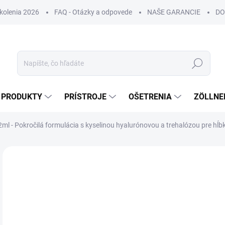
Školenia 2026
FAQ - Otázky a odpovede
NAŠE GARANCIE
DO
Hľadať
PRODUKTY
PRÍSTROJE
OŠETRENIA
ZÖLLNE
2ml - Pokročilá formulácia s kyselinou hyalurónovou a trehalózou pre hĺ
ZNAČKA:
MEDISEPTE
NOVINKA
DORUČENIE 24H
€
€44
Jedn
€18 