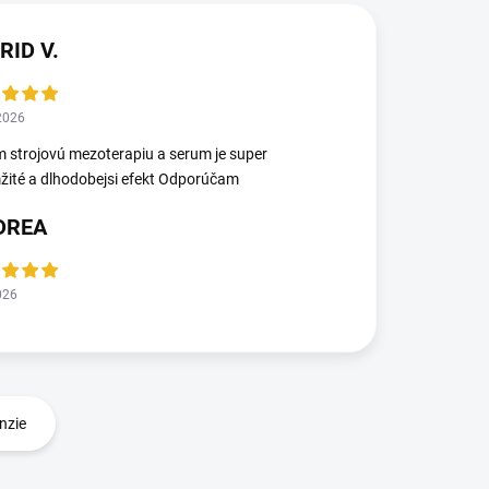
RID V.
2026
 strojovú mezoterapiu a serum je super
ité a dlhodobejsi efekt Odporúčam
DREA
026
nzie