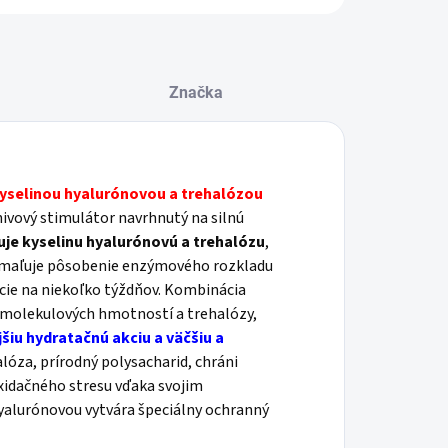
Značka
 kyselinou hyalurónovou a trehalózou
nivový stimulátor navrhnutý na silnú
je kyselinu hyalurónovú a trehalózu
,
pomaľuje pôsobenie enzýmového rozkladu
cie na niekoľko týždňov. Kombinácia
 molekulových hmotností a trehalózy,
jšiu hydratačnú akciu a väčšiu a
óza, prírodný polysacharid, chráni
xidačného stresu vďaka svojim
hyalurónovou vytvára špeciálny ochranný