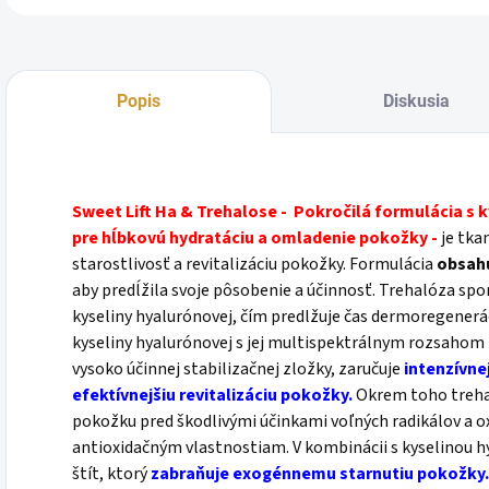
Popis
Diskusia
Sweet Lift Ha & Trehalose - Pokročilá formulácia s
pre hĺbkovú hydratáciu a omladenie pokožky -
je tka
starostlivosť a revitalizáciu pokožky. Formulácia
obsahu
aby predĺžila svoje pôsobenie a účinnosť. Trehalóza s
kyseliny hyalurónovej, čím predlžuje čas dermoregenerá
kyseliny hyalurónovej s jej multispektrálnym rozsahom
vysoko účinnej stabilizačnej zložky, zaručuje
intenzívne
efektívnejšiu revitalizáciu pokožky.
Okrem toho trehal
pokožku pred škodlivými účinkami voľných radikálov a o
antioxidačným vlastnostiam. V kombinácii s kyselinou 
štít, ktorý
zabraňuje exogénnemu starnutiu pokožky.