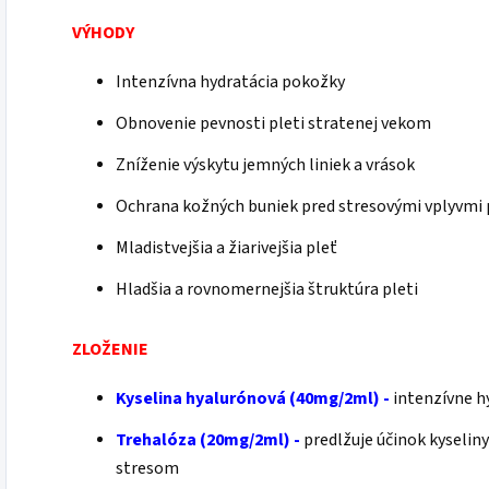
VÝHODY
Intenzívna hydratácia pokožky
Obnovenie pevnosti pleti stratenej vekom
Zníženie výskytu jemných liniek a vrások
Ochrana kožných buniek pred stresovými vplyvmi
Mladistvejšia a žiarivejšia pleť
Hladšia a rovnomernejšia štruktúra pleti
ZLOŽENIE
Kyselina hyalurónová (40mg/2ml) -
intenzívne h
Trehalóza (20mg/2ml
) -
predlžuje účinok kyselin
stresom