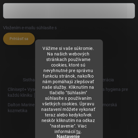
Vložením e-mailu súhlasíte s
podmienkami ochrany osobných údajov
Prihlásiť sa
Vážime si vaše súkromie.
Na našich webových
stránkach používame
cookies, ktoré sú
nevyhnutné pre správnu
funkciu stránok, nakoľko
Sisthaema.sk - Skutočná Dermálna Regenerácia
nám pomáhajú zlepšovať
naše služby. Kliknutím na
Clinisept+ Vysoko účinné čistenie a antimikrobiálna hygiena pre
tlačidlo "Súhlasím"
každú kliniku │
súhlasíte s používaním
všetkých cookies. Úpravu
Dalton Marine Cosmetics - Kvalitná profesionálna morská
nastavení môžete vykonať
kozmetika
teraz alebo kedykoľvek
neskôr kliknutím na odkaz
Sisthaema
"nastavenie". Viac
Hevo T
informácií
tu
.
│Skutočná
Nastavenie