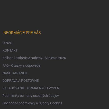
Z
á
p
ä
t
i
e
INFORMÁCIE PRE VÁS
O NÁS
KONTAKT
Zöllner Aesthetic Academy - Školenia 2026
FAQ - Otázky a odpovede
NAŠE GARANCIE
DOPRAVA A POŠTOVNÉ
SKLADOVANIE DERMÁLNYCH VÝPLNÍ
Podmienky ochrany osobných údajov
Obchodné podmienky a Súbory Cookies