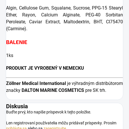
Algin, Cellulose Gum, Squalane, Sucrose, PPG-15 Stearyl
Ether, Rayon, Calcium Alginate, PEG-40 Sorbitan
Peroleate, Caviar Extract, Maltodextrin, BHT, CI75470
(Carmine).
BALENIE
1ks
PRODUKT JE VYROBENÝ V NEMECKU
Zöllner Medical
International
je výhradným distribútorom
značky
DALTON MARINE COSMETICS
pre SK trh.
Diskusia
Buďte prvý, kto napíše príspevok k tejto položke.
Len registrovaní používatelia môžu pridávať príspevky. Prosím
prihláste sa
alebo sa
zaregistrujte
.