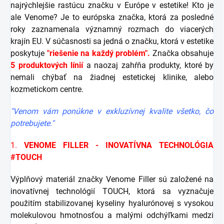
najrýchlejšie rastúcu značku v Európe v estetike! Kto je
ale Venome? Je to európska značka, ktorá za posledné
roky zaznamenala významný rozmach do viacerých
krajín EU. V súčasnosti sa jedná o značku, ktorá v estetike
poskytuje
"riešenie na každý problém".
Značka obsahuje
5 produktových línií
a naozaj zahŕňa produkty, ktoré by
nemali chýbať na žiadnej estetickej klinike, alebo
kozmetickom centre.
"Venom vám ponúkne v exkluzívnej kvalite všetko, čo
potrebujete."
1.
VENOME FILLER - INOVATÍVNA TECHNOLÓGIA
#TOUCH
Výplňový materiál značky Venome Filler sú založené na
inovatívnej technológií TOUCH, ktorá sa vyznačuje
použitím stabilizovanej kyseliny hyalurónovej s vysokou
molekulovou hmotnosťou a malými odchýľkami medzi