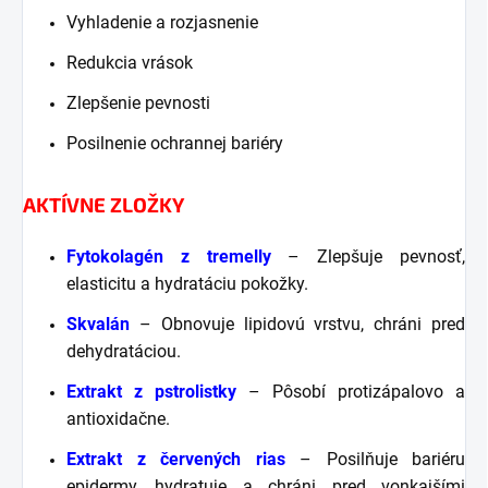
Vyhladenie a rozjasnenie
Redukcia vrások
Zlepšenie pevnosti
Posilnenie ochrannej bariéry
AKTÍVNE ZLOŽKY
Fytokolagén z tremelly
– Zlepšuje pevnosť,
elasticitu a hydratáciu pokožky.
Skvalán
– Obnovuje lipidovú vrstvu, chráni pred
dehydratáciou.
Extrakt z pstrolistky
– Pôsobí protizápalovo a
antioxidačne.
Extrakt z červených rias
– Posilňuje bariéru
epidermy, hydratuje a chráni pred vonkajšími