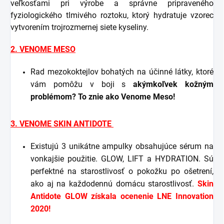
veľkosťami pri výrobe a správne pripraveného
fyziologického tlmivého roztoku, ktorý hydratuje vzorec
vytvorením trojrozmernej siete kyseliny.
2. VENOME MESO
Rad mezokoktejlov bohatých na účinné látky, ktoré
vám pomôžu v boji s
akýmkoľvek kožným
problémom? To znie ako Venome Meso!
3. VENOME SKIN ANTIDOTE
Existujú 3 unikátne ampulky obsahujúce sérum na
vonkajšie použitie. GLOW, LIFT a HYDRATION. Sú
perfektné na starostlivosť o pokožku po ošetrení,
ako aj na každodennú domácu starostlivosť.
Skin
Antidote GLOW získala ocenenie LNE Innovation
2020!