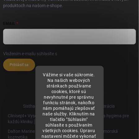
produktoch na našom e-shope.
EMAIL
Vložením e-mailu súhlasíte s
podmienkami ochrany osobných údajov
Prihlásiť sa
Vážime si vaše súkromie.
Na našich webových
stránkach používame
cookies, ktoré sú
nevyhnutné pre správnu
funkciu stránok, nakoľko
Sisthaema.sk - Skutočná Dermálna Regenerácia
nám pomáhajú zlepšovať
naše služby. Kliknutím na
Clinisept+ Vysoko účinné čistenie a antimikrobiálna hygiena pre
tlačidlo "Súhlasím"
každú kliniku │
súhlasíte s používaním
všetkých cookies. Úpravu
Dalton Marine Cosmetics - Kvalitná profesionálna morská
nastavení môžete vykonať
kozmetika