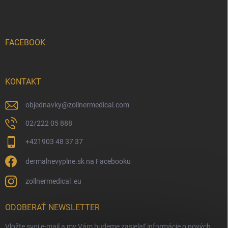
FACEBOOK
KONTAKT
objednavky
@
zollnermedical.com
02/222 05 888
+421903 48 37 37
dermalnevyplne.sk na Facebooku
zollnermedical_eu
ODOBERAŤ NEWSLETTER
Vložte svoj e-mail a my Vám budeme zasielať informácie o nových