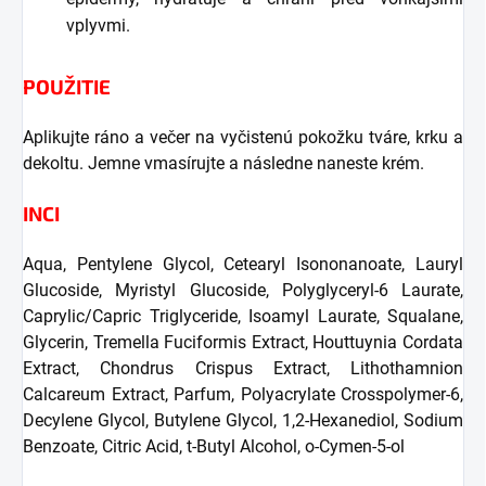
vplyvmi.
POUŽITIE
Aplikujte ráno a večer na vyčistenú pokožku tváre, krku a
dekoltu. Jemne vmasírujte a následne naneste krém.
INCI
Aqua, Pentylene Glycol, Cetearyl Isononanoate, Lauryl
Glucoside, Myristyl Glucoside, Polyglyceryl-6 Laurate,
Caprylic/Capric Triglyceride, Isoamyl Laurate, Squalane,
Glycerin, Tremella Fuciformis Extract, Houttuynia Cordata
Extract, Chondrus Crispus Extract, Lithothamnion
Calcareum Extract, Parfum, Polyacrylate Crosspolymer-6,
Decylene Glycol, Butylene Glycol, 1,2-Hexanediol, Sodium
Benzoate, Citric Acid, t-Butyl Alcohol, o-Cymen-5-ol