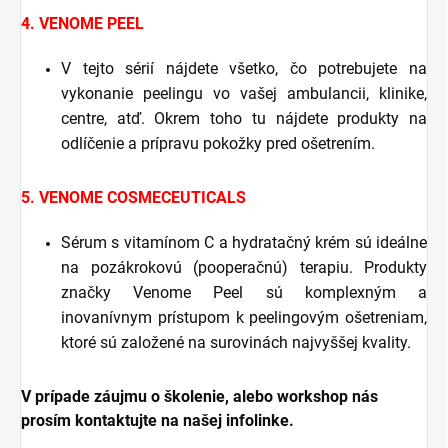
4. VENOME PEEL
V tejto sérií nájdete všetko, čo potrebujete na
vykonanie peelingu vo vašej ambulancii, klinike,
centre, atď. Okrem toho tu nájdete produkty na
odlíčenie a prípravu pokožky pred ošetrením.
5. VENOME COSMECEUTICALS
Sérum s vitamínom C a hydratačný krém sú ideálne
na pozákrokovú (pooperačnú) terapiu. Produkty
značky Venome Peel sú komplexným a
inovanívnym prístupom k peelingovým ošetreniam,
ktoré sú založené na surovinách najvyššej kvality.
V prípade záujmu o školenie, alebo workshop nás
prosím kontaktujte na našej infolinke.