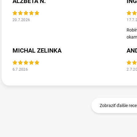
ALŽBETA N.
ING
20.7.2026
17.7.
Robím
okamž
MICHAL ZELINKA
AN
6.7.2026
2.7.2
Zobraziť ďalšie rece