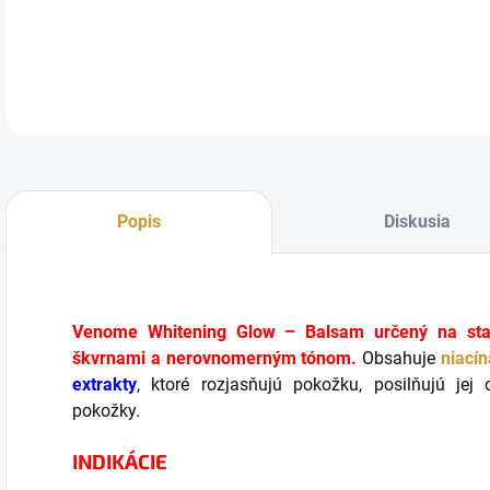
DETA
Popis
Diskusia
Venome Whitening Glow – Balsam určený na star
škvrnami a nerovnomerným tónom.
Obsahuje
niací
extrakty
, ktoré rozjasňujú pokožku, posilňujú jej 
pokožky.
INDIKÁCIE