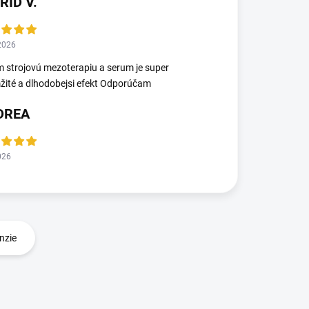
RID V.
2026
 strojovú mezoterapiu a serum je super
ité a dlhodobejsi efekt Odporúčam
DREA
026
nzie