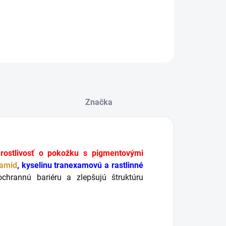
ILNÉ INFORMÁCIE
OPÝTAŤ SA
STRÁŽIŤ
Značka
ostlivosť o pokožku s pigmentovými
namid
, kyselinu tranexamovú a rastlinné
ochrannú bariéru a zlepšujú štruktúru