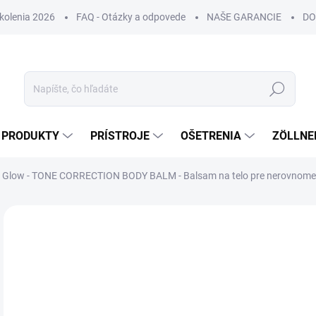
Školenia 2026
FAQ - Otázky a odpovede
NAŠE GARANCIE
DO
Hľadať
PRODUKTY
PRÍSTROJE
OŠETRENIA
ZÖLLNE
 Glow - TONE CORRECTION BODY BALM - Balsam na telo pre nerovnomer
ZNAČKA:
VENOME
NOVINKA
DORUČENIE 24H
€
€1,
Jedn
€0,3