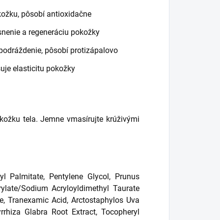
ožku, pôsobí antioxidačne
snenie a regeneráciu pokožky
podráždenie, pôsobí protizápalovo
uje elasticitu pokožky
kožku tela. Jemne vmasírujte krúživými
pyl Palmitate, Pentylene Glycol, Prunus
rylate/Sodium Acryloyldimethyl Taurate
e, Tranexamic Acid, Arctostaphylos Uva
yrrhiza Glabra Root Extract, Tocopheryl