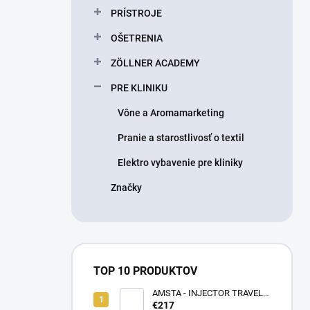
PRÍSTROJE
OŠETRENIA
ZÖLLNER ACADEMY
PRE KLINIKU
Vône a Aromamarketing
Pranie a starostlivosť o textil
Elektro vybavenie pre kliniky
Značky
TOP 10 PRODUKTOV
AMSTA - INJECTOR TRAVEL
BAG - LIMITOVANÁ EDÍCIA -
€217