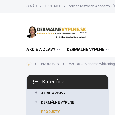
Prejsť
O NÁS
KONTAKT
Zöllner Aesthetic Academy - 
na
obsah
AKCIE A ZĽAVY
DERMÁLNE VÝPLNE
Domov
PRODUKTY
VZORKA - Venome Whitening
B
Kategórie
o
Preskočiť
č
kategórie
n
AKCIE A ZĽAVY
ý
DERMÁLNE VÝPLNE
p
a
PRODUKTY