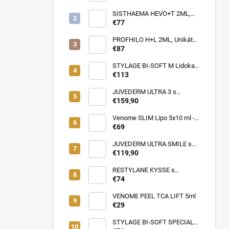
Profesionálna cestovná taška
pre lekárov estetickej
SISTHAEMA HEVO+T 2ML,
medicíny v pohybe (rôzne
70mg/2ml = 50mg/HA + 20mg
€77
farby)
Trehalóza. UNIKÁTNA
Dermálna Regenerácia,
PROFHILO H+L 2ML, Unikátny
SKUTOČNÉ OMLADENIE,
REMODELAČNÝ produkt pre
€87
LIFTING a hydratácia,
hydratáciu, posilnenie,
Patentované zloženie
napnutie a lifting pokožky, až
STYLAGE BI-SOFT M Lidokaín
(VENOME)
64mg kyseliny Hyalurónovej
2x1ml s Mannitolom s
€113
PREDĹŽENÝM ÚČINKOM pre
EŠTE LEPŠIE výsledky!
JUVEDERM ULTRA 3 s
Lidokaínom (2x1ml)
€159,90
Venome SLIM Lipo 5x10 ml -
Pomáha v boji proti tukovým
€69
usadeninám, ktoré je ťažké
odstrániť
JUVEDERM ULTRA SMILE s
Lidokaínom (2x0,55ml)
€119,90
RESTYLANE KYSSE s
lidokaínom (1x1ml)
€74
VENOME PEEL TCA LIFT 5ml
€29
STYLAGE BI-SOFT SPECIAL