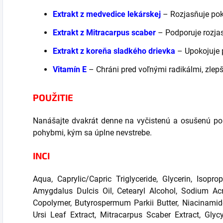
Extrakt z medvedice lekárskej
– Rozjasňuje pok
Extrakt z Mitracarpus scaber
– Podporuje rozja
Extrakt z koreňa sladkého drievka
– Upokojuje 
Vitamín E
– Chráni pred voľnými radikálmi, zlepš
POUŽITIE
Nanášajte dvakrát denne na vyčistenú a osušenú po
pohybmi, kým sa úplne nevstrebe.
INCI
Aqua, Caprylic/Capric Triglyceride, Glycerin, Isopro
Amygdalus Dulcis Oil, Cetearyl Alcohol, Sodium Ac
Copolymer, Butyrospermum Parkii Butter, Niacinamid
Ursi Leaf Extract, Mitracarpus Scaber Extract, Glyc