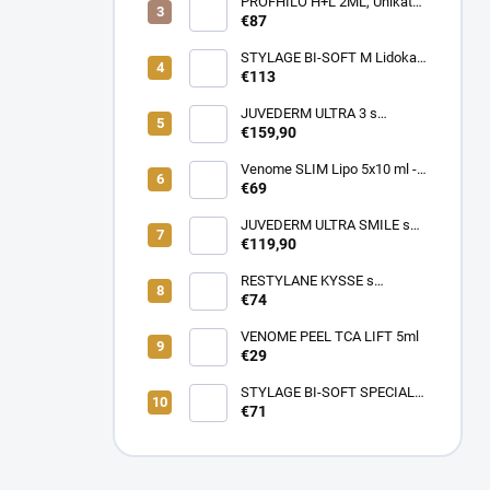
Dermálna Regenerácia,
PROFHILO H+L 2ML, Unikátny
SKUTOČNÉ OMLADENIE,
REMODELAČNÝ produkt pre
€87
LIFTING a hydratácia,
hydratáciu, posilnenie,
Patentované zloženie
napnutie a lifting pokožky, až
STYLAGE BI-SOFT M Lidokaín
(VENOME)
64mg kyseliny Hyalurónovej
2x1ml s Mannitolom s
€113
PREDĹŽENÝM ÚČINKOM pre
EŠTE LEPŠIE výsledky!
JUVEDERM ULTRA 3 s
Lidokaínom (2x1ml)
€159,90
Venome SLIM Lipo 5x10 ml -
Pomáha v boji proti tukovým
€69
usadeninám, ktoré je ťažké
odstrániť
JUVEDERM ULTRA SMILE s
Lidokaínom (2x0,55ml)
€119,90
RESTYLANE KYSSE s
lidokaínom (1x1ml)
€74
VENOME PEEL TCA LIFT 5ml
€29
STYLAGE BI-SOFT SPECIAL
LIPS Lidokaín 1ml s
€71
Mannitolom s PREDĹŽENÝM
ÚČINKOM pre EŠTE LEPŠIE
výsledky!