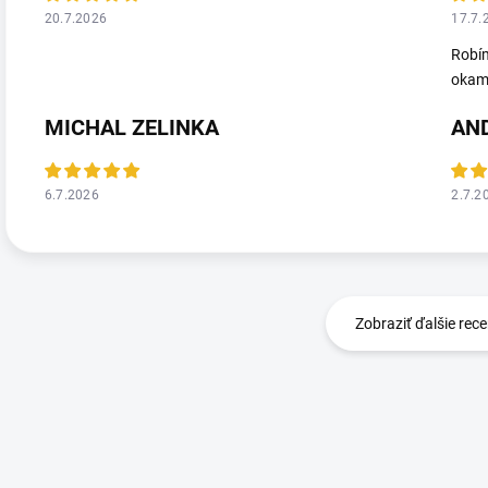
20.7.2026
17.7.
Robím
okamž
MICHAL ZELINKA
AN
6.7.2026
2.7.2
Zobraziť ďalšie rece