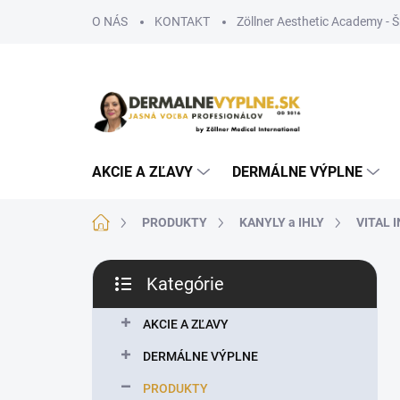
Prejsť
O NÁS
KONTAKT
Zöllner Aesthetic Academy - 
na
obsah
AKCIE A ZĽAVY
DERMÁLNE VÝPLNE
Domov
PRODUKTY
KANYLY a IHLY
VITAL 
B
Kategórie
o
Preskočiť
č
kategórie
n
AKCIE A ZĽAVY
ý
DERMÁLNE VÝPLNE
p
a
PRODUKTY