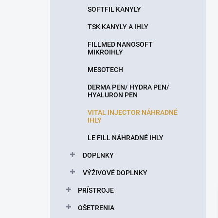
SOFTFIL KANYLY
TSK KANYLY A IHLY
FILLMED NANOSOFT
MIKROIHLY
MESOTECH
DERMA PEN/ HYDRA PEN/
HYALURON PEN
VITAL INJECTOR NÁHRADNÉ
IHLY
LE FILL NÁHRADNÉ IHLY
DOPLNKY
VÝŽIVOVÉ DOPLNKY
PRÍSTROJE
OŠETRENIA