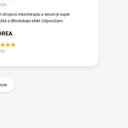
2026
 strojovú mezoterapiu a serum je super
ité a dlhodobejsi efekt Odporúčam
DREA
026
nzie