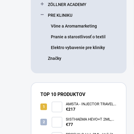
ZÖLLNER ACADEMY
PRE KLINIKU
Vône a Aromamarketing
Pranie a starostlivosť o textil
Elektro vybavenie pre kliniky
Značky
TOP 10 PRODUKTOV
AMSTA - INJECTOR TRAVEL
BAG - LIMITOVANÁ EDÍCIA -
€217
Profesionálna cestovná taška
pre lekárov estetickej
SISTHAEMA HEVO+T 2ML,
medicíny v pohybe (rôzne
70mg/2ml = 50mg/HA + 20mg
€77
farby)
Trehalóza. UNIKÁTNA