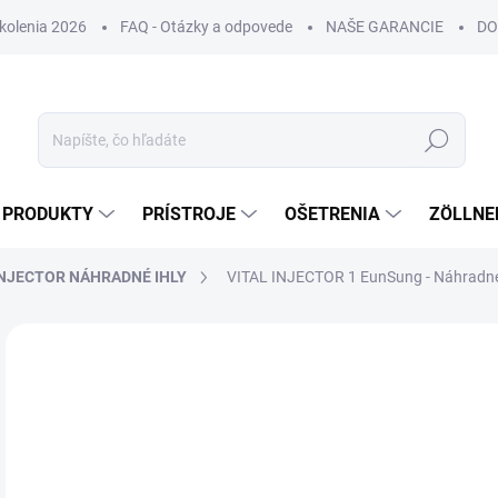
Školenia 2026
FAQ - Otázky a odpovede
NAŠE GARANCIE
DO
Hľadať
PRODUKTY
PRÍSTROJE
OŠETRENIA
ZÖLLNE
INJECTOR NÁHRADNÉ IHLY
VITAL INJECTOR 1 EunSung - Náhradné ste
ZNAČKA:
EUNSUNG
DORUČENIE 24H
€
€23
Jedn
€9,7