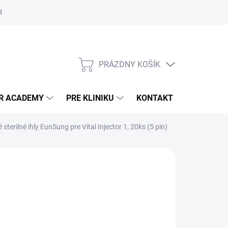
PRAVA A POŠTOVNÉ
SKLADOVANIE DERMÁLNYCH VÝPLNÍ
Po
PRÁZDNY KOŠÍK
NÁKUPNÝ
KOŠÍK
R ACADEMY
PRE KLINIKU
KONTAKT
BLOG
rilné ihly EunSung pre Vital Injector 1, 20ks (5 pin)
195
/ balenie
9,85 vrátane DPH
otková
5 / 1 ks