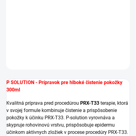
−
+
Pridať do košíka
Kvalitná príprava pred procedúrou PRX-T33 terapie,
ktorá v svojej formule kombinuje čistenie a
prispôsobenie pokožky k účinku PRX-T33.
DETAILNÉ INFORMÁCIE
OPÝTAŤ SA
STRÁŽIŤ
P SOLUTION - Prípravok pre hlboké čistenie pokožky
300ml
Kvalitná príprava pred procedúrou
PRX-T33
terapie, ktorá
v svojej formule kombinuje čistenie a prispôsobenie
pokožky k účinku PRX-T33. P-solution vyrovnáva a
skypruje rohovinovú vrstvu, prispôsobuje epidermu
účinkom aktívnych zložiek v procese procedúry PRX-T33.