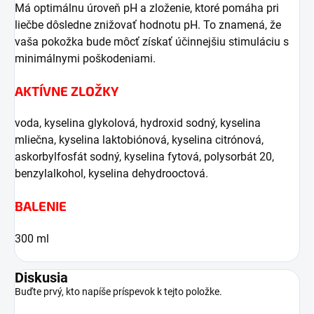
Má optimálnu úroveň pH a zloženie, ktoré pomáha pri
liečbe dôsledne znižovať hodnotu pH. To znamená, že
vaša pokožka bude môcť získať účinnejšiu stimuláciu s
minimálnymi poškodeniami.
AKTÍVNE ZLOŽKY
voda, kyselina glykolová, hydroxid sodný, kyselina
mliečna, kyselina laktobiónová, kyselina citrónová,
askorbylfosfát sodný, kyselina fytová, polysorbát 20,
benzylalkohol, kyselina dehydrooctová.
BALENIE
300 ml
Diskusia
Buďte prvý, kto napíše príspevok k tejto položke.