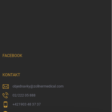
FACEBOOK
KONTAKT
objednavky
@
zollnermedical.com
02/222 05 888
+421903 48 37 37