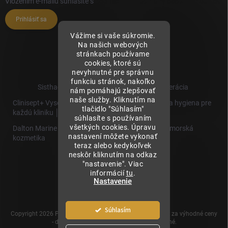
Vložením e-mailu súhlasíte s
podmienkami ochrany osobných údajov
Prihlásiť sa
Vážime si vaše súkromie.
Na našich webových
stránkach používame
cookies, ktoré sú
nevyhnutné pre správnu
funkciu stránok, nakoľko
Sisthaema.sk - Skutočná Dermálna Regenerácia
nám pomáhajú zlepšovať
naše služby. Kliknutím na
Clinisept+ Vysoko účinné čistenie a antimikrobiálna hygiena pre
tlačidlo "Súhlasím"
každú kliniku │
súhlasíte s používaním
všetkých cookies. Úpravu
Dalton Marine Cosmetics - Kvalitná profesionálna morská
nastavení môžete vykonať
kozmetika
teraz alebo kedykoľvek
neskôr kliknutím na odkaz
Sisthaema
"nastavenie". Viac
Hevo T
informácií
tu
.
│Skutočná
Nastavenie
Biorevitalizácia
Súhlasím
Copyright 2026
Prémiové produkty pre estetickú medicínu za výhodné ceny
- dermalnevyplne.sk
. Všetky práva vyhradené.