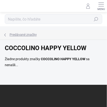
Prejsť
na
obsah
Hľadať
Predávané značky
COCCOLINO HAPPY YELLOW
Žiadne produkty značky
COCCOLINO HAPPY YELLOW
sa
nenašli...
Z
á
p
ä