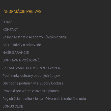
t
i
e
INFORMÁCIE PRE VÁS
O NÁS
KONTAKT
Zöllner Aesthetic Academy - Školenia 2026
FAQ - Otázky a odpovede
NAŠE GARANCIE
DOPRAVA A POŠTOVNÉ
SKLADOVANIE DERMÁLNYCH VÝPLNÍ
Podmienky ochrany osobných údajov
Obchodné podmienky a Súbory Cookies
Pravidlá pre vrátenie tovaru a platieb
Registrácia nového klienta - Otvorenie klientského účtu
BONUS CLUB