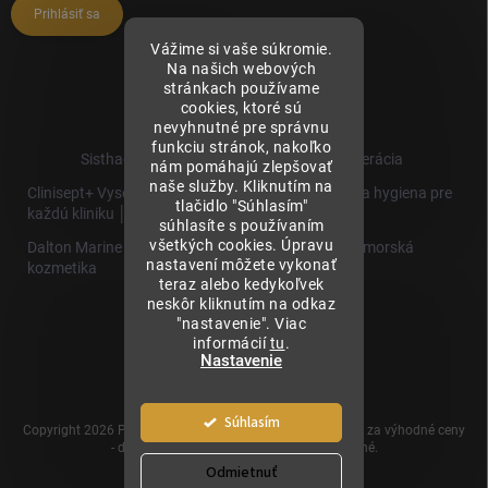
Prihlásiť sa
Vážime si vaše súkromie.
Na našich webových
stránkach používame
cookies, ktoré sú
nevyhnutné pre správnu
funkciu stránok, nakoľko
Sisthaema.sk - Skutočná Dermálna Regenerácia
nám pomáhajú zlepšovať
naše služby. Kliknutím na
Clinisept+ Vysoko účinné čistenie a antimikrobiálna hygiena pre
tlačidlo "Súhlasím"
každú kliniku │
súhlasíte s používaním
všetkých cookies. Úpravu
Dalton Marine Cosmetics - Kvalitná profesionálna morská
nastavení môžete vykonať
kozmetika
teraz alebo kedykoľvek
neskôr kliknutím na odkaz
Sisthaema
"nastavenie". Viac
Hevo T
informácií
tu
.
│Skutočná
Nastavenie
Biorevitalizácia
Súhlasím
Copyright 2026
Prémiové produkty pre estetickú medicínu za výhodné ceny
- dermalnevyplne.sk
. Všetky práva vyhradené.
Odmietnuť
Vytvoril Shoptet