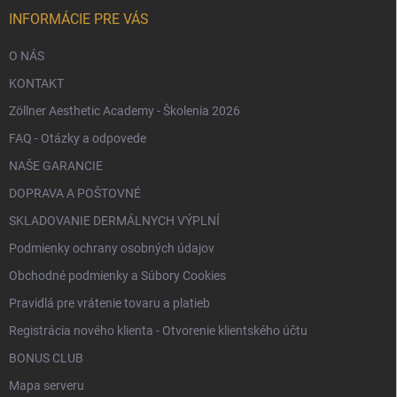
i
e
INFORMÁCIE PRE VÁS
O NÁS
KONTAKT
Zöllner Aesthetic Academy - Školenia 2026
FAQ - Otázky a odpovede
NAŠE GARANCIE
DOPRAVA A POŠTOVNÉ
SKLADOVANIE DERMÁLNYCH VÝPLNÍ
Podmienky ochrany osobných údajov
Obchodné podmienky a Súbory Cookies
Pravidlá pre vrátenie tovaru a platieb
Registrácia nového klienta - Otvorenie klientského účtu
BONUS CLUB
Mapa serveru