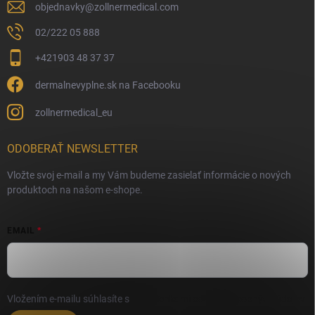
objednavky
@
zollnermedical.com
02/222 05 888
+421903 48 37 37
dermalnevyplne.sk na Facebooku
zollnermedical_eu
ODOBERAŤ NEWSLETTER
Vložte svoj e-mail a my Vám budeme zasielať informácie o nových
produktoch na našom e-shope.
EMAIL
Vložením e-mailu súhlasíte s
podmienkami ochrany osobných údajov