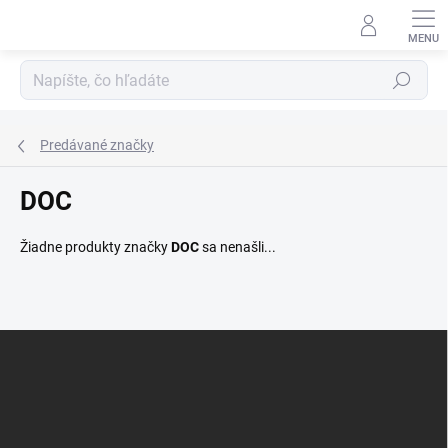
Prejsť
na
obsah
Hľadať
Predávané značky
DOC
Žiadne produkty značky
DOC
sa nenašli...
Z
á
p
ä
t