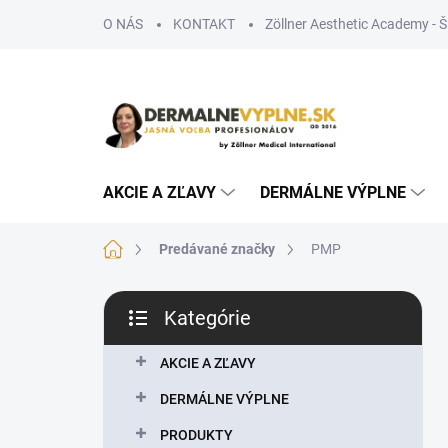
Prejsť
O NÁS
KONTAKT
Zöllner Aesthetic Academy - 
na
obsah
AKCIE A ZĽAVY
DERMÁLNE VÝPLNE
Domov
Predávané značky
PMP
B
Kategórie
o
Preskočiť
č
kategórie
n
AKCIE A ZĽAVY
ý
DERMÁLNE VÝPLNE
p
a
PRODUKTY