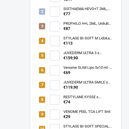
Profesionálna cestovná taška
pre lekárov estetickej
SISTHAEMA HEVO+T 2ML,
medicíny v pohybe (rôzne
70mg/2ml = 50mg/HA + 20mg
€77
farby)
Trehalóza. UNIKÁTNA
Dermálna Regenerácia,
PROFHILO H+L 2ML, Unikátny
SKUTOČNÉ OMLADENIE,
REMODELAČNÝ produkt pre
€87
LIFTING a hydratácia,
hydratáciu, posilnenie,
Patentované zloženie
napnutie a lifting pokožky, až
STYLAGE BI-SOFT M Lidokaín
(VENOME)
64mg kyseliny Hyalurónovej
2x1ml s Mannitolom s
€113
PREDĹŽENÝM ÚČINKOM pre
EŠTE LEPŠIE výsledky!
JUVEDERM ULTRA 3 s
Lidokaínom (2x1ml)
€159,90
Venome SLIM Lipo 5x10 ml -
Pomáha v boji proti tukovým
€69
usadeninám, ktoré je ťažké
odstrániť
JUVEDERM ULTRA SMILE s
Lidokaínom (2x0,55ml)
€119,90
RESTYLANE KYSSE s
lidokaínom (1x1ml)
€74
VENOME PEEL TCA LIFT 5ml
€29
STYLAGE BI-SOFT SPECIAL