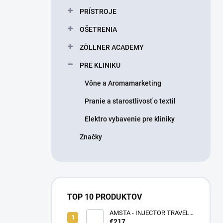
n
PRÍSTROJE
e
l
OŠETRENIA
ZÖLLNER ACADEMY
PRE KLINIKU
Vône a Aromamarketing
Pranie a starostlivosť o textil
Elektro vybavenie pre kliniky
Značky
TOP 10 PRODUKTOV
AMSTA - INJECTOR TRAVEL
BAG - LIMITOVANÁ EDÍCIA -
€217