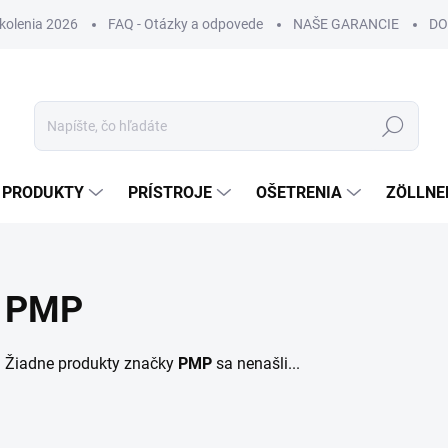
Školenia 2026
FAQ - Otázky a odpovede
NAŠE GARANCIE
DO
Hľadať
PRODUKTY
PRÍSTROJE
OŠETRENIA
ZÖLLNE
PMP
Žiadne produkty značky
PMP
sa nenašli...