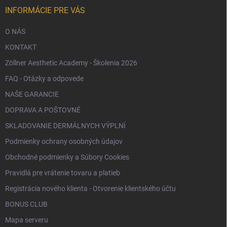
i
e
INFORMÁCIE PRE VÁS
O NÁS
KONTAKT
Zöllner Aesthetic Academy - Školenia 2026
FAQ - Otázky a odpovede
NAŠE GARANCIE
DOPRAVA A POŠTOVNÉ
SKLADOVANIE DERMÁLNYCH VÝPLNÍ
Podmienky ochrany osobných údajov
Obchodné podmienky a Súbory Cookies
Pravidlá pre vrátenie tovaru a platieb
Registrácia nového klienta - Otvorenie klientského účtu
BONUS CLUB
Mapa serveru