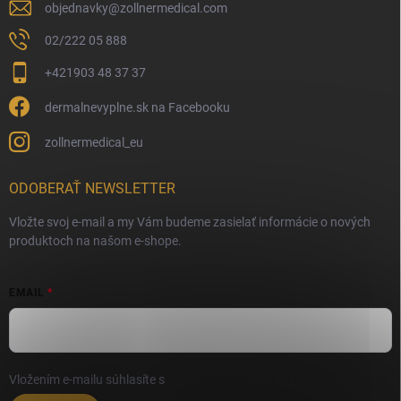
objednavky
@
zollnermedical.com
02/222 05 888
+421903 48 37 37
dermalnevyplne.sk na Facebooku
zollnermedical_eu
ODOBERAŤ NEWSLETTER
Vložte svoj e-mail a my Vám budeme zasielať informácie o nových
produktoch na našom e-shope.
EMAIL
Vložením e-mailu súhlasíte s
podmienkami ochrany osobných údajov