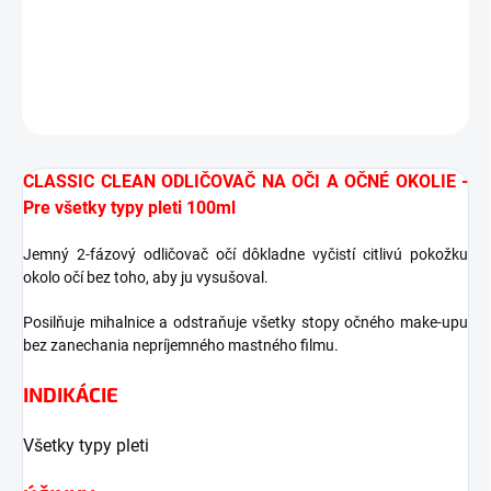
DETAILNÉ INFORMÁCIE
OPÝTAŤ SA
STRÁŽIŤ
CLASSIC CLEAN ODLIČOVAČ NA OČI A OČNÉ OKOLIE -
Pre všetky typy pleti 100ml
Jemný 2-fázový odličovač očí dôkladne vyčistí citlivú pokožku
okolo očí bez toho, aby ju vysušoval.
Posilňuje mihalnice a odstraňuje všetky stopy očného make-upu
bez zanechania nepríjemného mastného filmu.
INDIKÁCIE
Všetky typy pleti