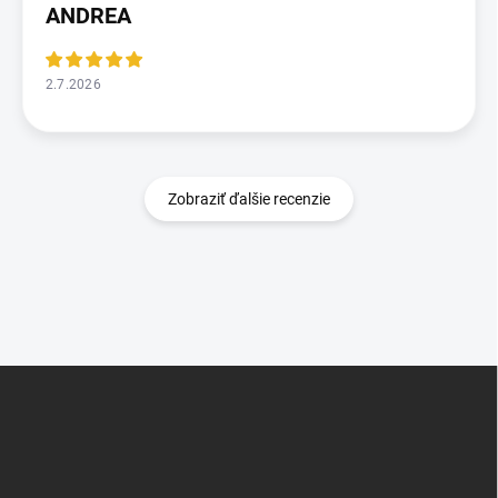
ANDREA
2.7.2026
Zobraziť ďalšie recenzie
Z
á
p
ä
t