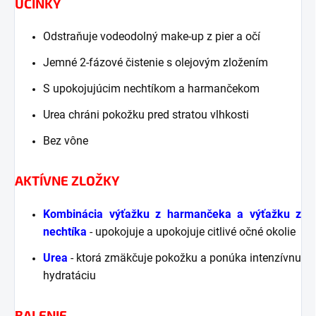
ÚČINKY
Odstraňuje vodeodolný make-up z pier a očí
Jemné 2-fázové čistenie s olejovým zložením
S upokojujúcim nechtíkom a harmančekom
Urea chráni pokožku pred stratou vlhkosti
Bez vône
AKTÍVNE ZLOŽKY
Kombinácia výťažku z harmančeka a výťažku z
nechtíka
- upokojuje a upokojuje citlivé očné okolie
Urea
- ktorá zmäkčuje pokožku a ponúka intenzívnu
hydratáciu
BALENIE