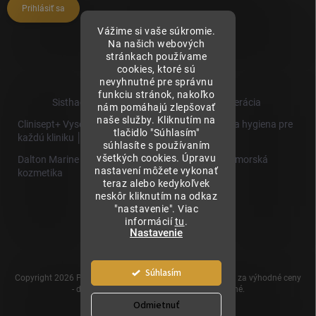
Prihlásiť sa
Vážime si vaše súkromie.
Na našich webových
stránkach používame
cookies, ktoré sú
nevyhnutné pre správnu
funkciu stránok, nakoľko
Sisthaema.sk - Skutočná Dermálna Regenerácia
nám pomáhajú zlepšovať
naše služby. Kliknutím na
Clinisept+ Vysoko účinné čistenie a antimikrobiálna hygiena pre
tlačidlo "Súhlasím"
každú kliniku │
súhlasíte s používaním
všetkých cookies. Úpravu
Dalton Marine Cosmetics - Kvalitná profesionálna morská
nastavení môžete vykonať
kozmetika
teraz alebo kedykoľvek
neskôr kliknutím na odkaz
Sisthaema
"nastavenie". Viac
Hevo T
informácií
tu
.
│Skutočná
Nastavenie
Biorevitalizácia
Súhlasím
Copyright 2026
Prémiové produkty pre estetickú medicínu za výhodné ceny
- dermalnevyplne.sk
. Všetky práva vyhradené.
Odmietnuť
Vytvoril Shoptet