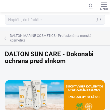
Prejsť
na
obsah
Hľadať
DALTON MARINE COSMETICS - Profesionálna morská
kozmetika
DALTON SUN CARE - Dokonalá
ochrana pred slnkom