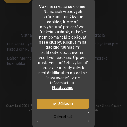
Vážime si vaše súkromie.
Na našich webových
stránkach používame
cookies, ktoré sú
nevyhnutné pre správnu
funkciu stránok, nakoľko
Sisthaema.sk - Skutočná Dermálna Regenerácia
nám pomáhajú zlepšovať
naše služby. Kliknutím na
Clinisept+ Vysoko účinné čistenie a antimikrobiálna hygiena pre
tlačidlo "Súhlasím"
každú kliniku │
súhlasíte s používaním
všetkých cookies. Úpravu
Dalton Marine Cosmetics - Kvalitná profesionálna morská
nastavení môžete vykonať
kozmetika
teraz alebo kedykoľvek
neskôr kliknutím na odkaz
Sisthaema
"nastavenie". Viac
Hevo T
informácií
tu
.
│Skutočná
Nastavenie
Biorevitalizácia
Súhlasím
Copyright 2026
Prémiové produkty pre estetickú medicínu za výhodné ceny
- dermalnevyplne.sk
. Všetky práva vyhradené.
Odmietnuť
Vytvoril Shoptet