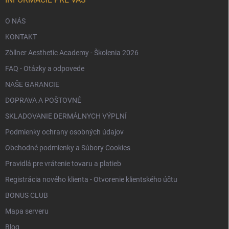
e
k
y
O NÁS
v
ý
KONTAKT
p
i
Zöllner Aesthetic Academy - Školenia 2026
s
FAQ - Otázky a odpovede
u
NAŠE GARANCIE
DOPRAVA A POŠTOVNÉ
SKLADOVANIE DERMÁLNYCH VÝPLNÍ
Podmienky ochrany osobných údajov
Obchodné podmienky a Súbory Cookies
Pravidlá pre vrátenie tovaru a platieb
Registrácia nového klienta - Otvorenie klientského účtu
BONUS CLUB
Mapa serveru
Blog