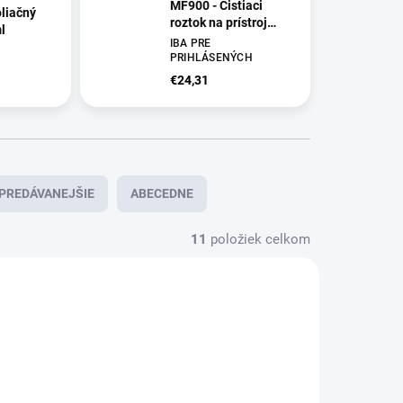
MF900 - Čistiaci
oliačný
roztok na prístroj
l
500ml
IBA PRE
PRIHLÁSENÝCH
€24,31
PREDÁVANEJŠIE
ABECEDNE
11
položiek celkom
NOVINKA
A0955
A0944
DORUČENIE 24H