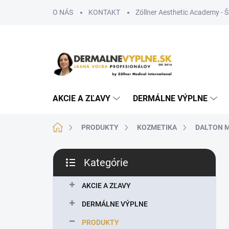
Prejsť
O NÁS
KONTAKT
Zöllner Aesthetic Academy - 
na
obsah
AKCIE A ZĽAVY
DERMÁLNE VÝPLNE
Domov
PRODUKTY
KOZMETIKA
DALTON M
B
Kategórie
o
Preskočiť
č
kategórie
n
AKCIE A ZĽAVY
ý
DERMÁLNE VÝPLNE
p
a
PRODUKTY