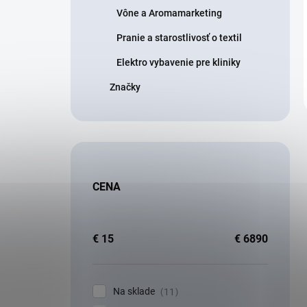
Vône a Aromamarketing
Pranie a starostlivosť o textil
Elektro vybavenie pre kliniky
Značky
CENA
€
15
€
6890
Na sklade
11