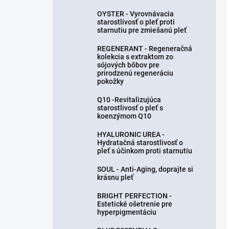
OYSTER - Vyrovnávacia
starostlivosť o pleť proti
starnutiu pre zmiešanú pleť
REGENERANT - Regeneračná
kolekcia s extraktom zo
sójových bôbov pre
prirodzenú regeneráciu
pokožky
Q10 -Revitalizujúca
starostlivosť o pleť s
koenzýmom Q10
HYALURONIC UREA -
Hydratačná starostlivosť o
pleť s účinkom proti starnutiu
SOUL - Anti-Aging, doprajte si
krásnu pleť
BRIGHT PERFECTION -
Estetické ošetrenie pre
hyperpigmentáciu