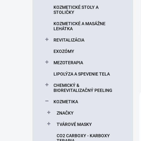
n
KOZMETICKÉ STOLY A
e
STOLIČKY
l
KOZMETICKÉ A MASÁŽNE
LEHÁTKA
REVITALIZÁCIA
EXOZÓMY
MEZOTERAPIA
LIPOLÝZA A SPEVENIE TELA
CHEMICKÝ &
BIOREVITALIZAČNÝ PEELING
KOZMETIKA
ZNAČKY
TVÁROVÉ MASKY
CO2 CARBOXY - KARBOXY
TERAPIA