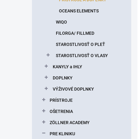
OCEANS ELEMENTS
WIQO
FILORGA/ FILLMED
STAROSTLIVOSŤ O PLEŤ
STAROSTLIVOSŤ O VLASY
KANYLY a IHLY
DOPLNKY
VÝŽIVOVÉ DOPLNKY
PRÍSTROJE
OŠETRENIA
ZÖLLNER ACADEMY
PRE KLINIKU