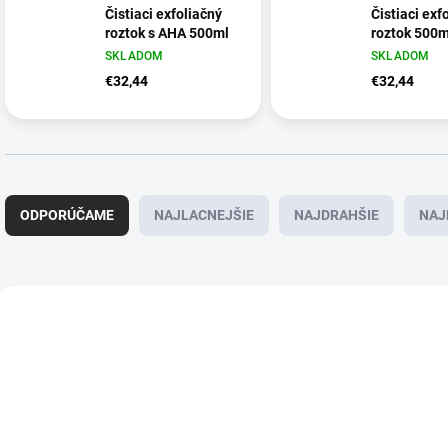
Čistiaci exfoliačný
Čistiaci exf
roztok s AHA 500ml
roztok 500m
SKLADOM
SKLADOM
€32,44
€32,44
R
a
ODPORÚČAME
NAJLACNEJŠIE
NAJDRAHŠIE
NAJ
d
e
n
i
V
e
ý
DORUČENIE 24H
DORUČENIE 24H
A0950
p
p
r
i
o
s
d
p
u
r