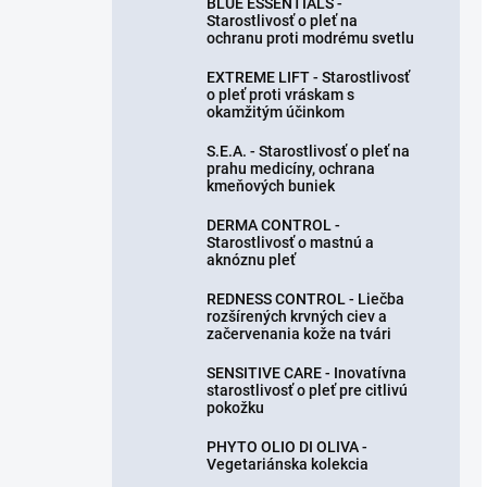
BLUE ESSENTIALS -
Starostlivosť o pleť na
ochranu proti modrému svetlu
EXTREME LIFT - Starostlivosť
o pleť proti vráskam s
okamžitým účinkom
S.E.A. - Starostlivosť o pleť na
prahu medicíny, ochrana
kmeňových buniek
DERMA CONTROL -
Starostlivosť o mastnú a
aknóznu pleť
REDNESS CONTROL - Liečba
rozšírených krvných ciev a
začervenania kože na tvári
SENSITIVE CARE - Inovatívna
starostlivosť o pleť pre citlivú
pokožku
PHYTO OLIO DI OLIVA -
Vegetariánska kolekcia