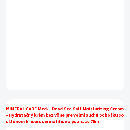
Panthenol upokojuje namáhanú, suchú pokožku
Dermatologicky testované s hodnotením
„vynikajúce“
94% prírodných zložiek
Bez vône a farbív, bez kortizónu, mikroplastov,
PEG, minerálneho oleja a parabénov
DETAILNÉ INFORMÁCIE
OPÝTAŤ SA
STRÁŽIŤ
MINERAL CARE Med. - Dead Sea Salt Moisturizing Cream
- Hydratačný krém bez vône pre veľmi suchú pokožku so
sklonom k neurodermatitíde a psoriáze 75ml