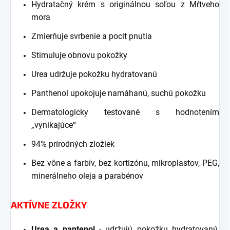
Hydratačný krém s originálnou soľou z Mŕtveho
mora
Zmierňuje svrbenie a pocit pnutia
Stimuluje obnovu pokožky
Urea udržuje pokožku hydratovanú
Panthenol upokojuje namáhanú, suchú pokožku
Dermatologicky testované s hodnotením
„vynikajúce“
94% prírodných zložiek
Bez vône a farbív, bez kortizónu, mikroplastov, PEG,
minerálneho oleja a parabénov
AKTÍVNE ZLOŽKY
Urea a pantenol
- udržujú pokožku hydratovanú,