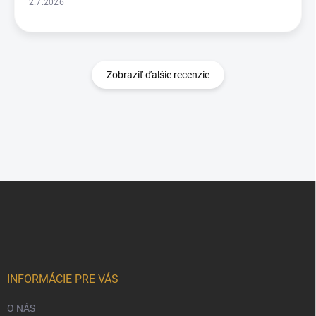
2.7.2026
Zobraziť ďalšie recenzie
Z
á
p
ä
t
i
e
INFORMÁCIE PRE VÁS
O NÁS