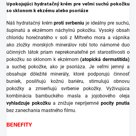
Upokojujúci hydratačný krém pre veľmi suchú pokožku
so sklonom k ​​ekzému alebo psoriáze
Náš hydratačný krém
proti svrbeniu
je ideálny pre suchú,
šupinatú a ekzémom náchylnú pokožku. Vysoký obsah
chloridu horečnatého v soli z Mŕtveho mora a vápnika
ako zložky morských minerálov robí toto námorné duo
účinných látok priam neprekonateľné pri starostlivosti o
pokožku so sklonom k ​​ekzémom
(atopická dermatitída)
a suchej pokožke, ako je psoriáza. Je veľmi jemný a
obsahuje dôležité minerály, ktoré podporujú činnosť
buniek, posilňujú kožnú bariéru, stimulujú obnovu
pokožky a zmierňujú svrbenie pokožky. Vyživujúca
kombinácia bambuckého masla a jojobového oleja
vyhladzuje pokožku
a znižuje nepríjemné
pocity pnutia
bez zanechania mastného filmu.
BENEFITY