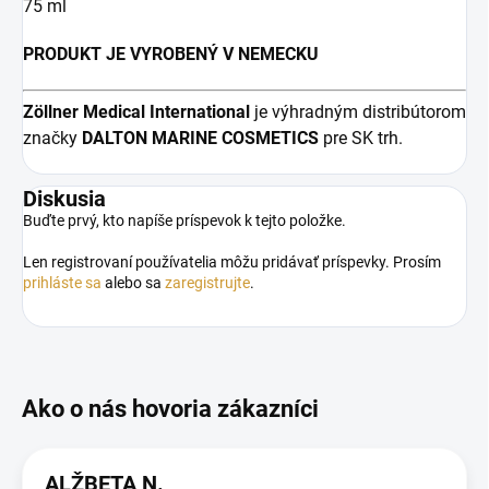
75 ml
PRODUKT JE VYROBENÝ V NEMECKU
Zöllner Medical
International
je výhradným distribútorom
značky
DALTON MARINE COSMETICS
pre SK trh.
Diskusia
Buďte prvý, kto napíše príspevok k tejto položke.
Len registrovaní používatelia môžu pridávať príspevky. Prosím
prihláste sa
alebo sa
zaregistrujte
.
ALŽBETA N.