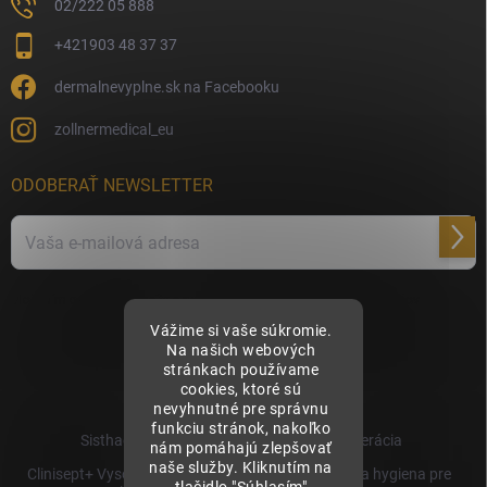
02/222 05 888
+421903 48 37 37
dermalnevyplne.sk na Facebooku
zollnermedical_eu
ODOBERAŤ NEWSLETTER
Prihl
sa
Vložením e-mailu súhlasíte s
podmienkami ochrany osobných údajov
Vážime si vaše súkromie.
Na našich webových
stránkach používame
cookies, ktoré sú
nevyhnutné pre správnu
funkciu stránok, nakoľko
Sisthaema.sk - Skutočná Dermálna Regenerácia
nám pomáhajú zlepšovať
naše služby. Kliknutím na
Clinisept+ Vysoko účinné čistenie a antimikrobiálna hygiena pre