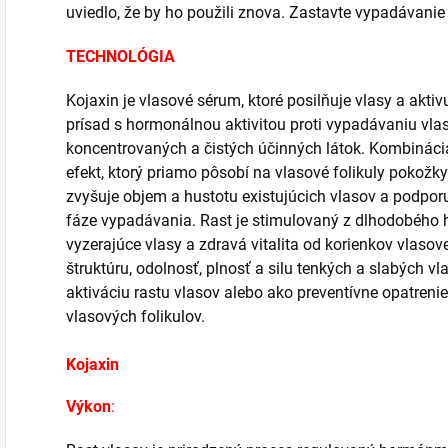
uviedlo, že by ho použili znova. Zastavte vypadávani
TECHNOLÓGIA
Kojaxin je vlasové sérum, ktoré posilňuje vlasy a aktiv
prísad s hormonálnou aktivitou proti vypadávaniu vl
koncentrovaných a čistých účinných látok. Kombinácia
efekt, ktorý priamo pôsobí na vlasové folikuly pokožky
zvyšuje objem a hustotu existujúcich vlasov a podporuj
fáze vypadávania. Rast je stimulovaný z dlhodobého 
vyzerajúce vlasy a zdravá vitalita od korienkov vlasov
štruktúru, odolnosť, plnosť a silu tenkých a slabých v
aktiváciu rastu vlasov alebo ako preventívne opatren
vlasových folikulov.
Kojaxin
Výkon
: