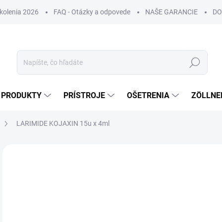
Školenia 2026
FAQ - Otázky a odpovede
NAŠE GARANCIE
DO
Hľadať
PRODUKTY
PRÍSTROJE
OŠETRENIA
ZÖLLNE
LARIMIDE KOJAXIN 15u x 4ml
ZNAČKA:
LARIMIDE
NOVINKA
DORUČENIE 24H
€6
€27
Jedn
€1,4