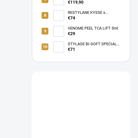
Lidokaínom (2x0,55ml)
€119,90
RESTYLANE KYSSE s
lidokaínom (1x1ml)
€74
VENOME PEEL TCA LIFT 5ml
€29
STYLAGE BI-SOFT SPECIAL
LIPS Lidokaín 1ml s
€71
Mannitolom s PREDĹŽENÝM
ÚČINKOM pre EŠTE LEPŠIE
výsledky!