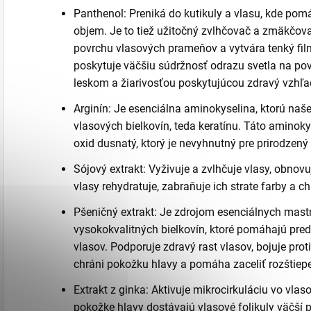
Panthenol: Preniká do kutikuly a vlasu, kde po
objem. Je to tiež užitočný zvlhčovač a zmäkčov
povrchu vlasových prameňov a vytvára tenký film
poskytuje väčšiu súdržnosť odrazu svetla na po
leskom a žiarivosťou poskytujúcou zdravý vzhľa
Arginín: Je esenciálna aminokyselina, ktorú naše
vlasových bielkovín, teda keratínu. Táto aminok
oxid dusnatý, ktorý je nevyhnutný pre prirodzený 
Sójový extrakt:
Vyživuje a zvlhčuje vlasy, obnovu
vlasy rehydratuje, zabraňuje ich strate farby a ch
Pšeničný extrakt:
Je zdrojom esenciálnych mastn
vysokokvalitných bielkovín, ktoré pomáhajú pred
vlasov. Podporuje zdravý rast vlasov, bojuje prot
chráni pokožku hlavy a pomáha zaceliť rozštiep
Extrakt z ginka:
Aktivuje mikrocirkuláciu vo vlas
pokožke hlavy dostávajú vlasové folikuly väčší pr