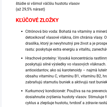
štúdie si všimol väčšiu hustotu vlasov
(až 29,5% nárast)
KĽÚČOVÉ ZLOŽKY
Citrónová bio voda: Bohatá na vitamíny a minerá
detoxikovať vlasové vlákna, čím chránia vlasy.
draslíka, ktorý je nevyhnutný pre život a je prosp
rastu: poskytuje extra energiu a vitalitu, zanech
Hrachové proteíny: Vysoká koncentrácia rastlinn
poskytujú silné výsledky vo vlasových vláknach.
antioxidantov, ako sú karotenoidy – najmä luteí
obsahu vitamínu C, vitamínu B1, vitamínu B2, hr
zabraňujú starnutiu buniek a aktivujú rast buniek
Kurkumový kondicionér: Používa sa na prevenciu
dosiahnutie zvýšenia hustoty vlasov. Stimuluje fo
cyklus a zlepšuje hustotu, tvrdosť a zdravie rast