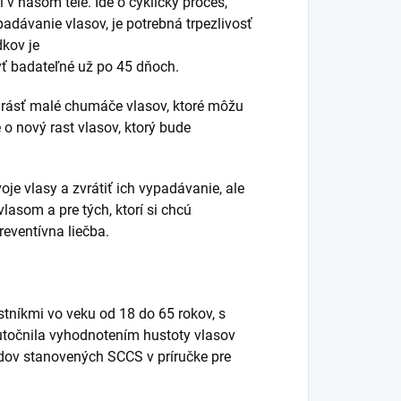
v našom tele. Ide o cyklický proces,
adávanie vlasov, je potrebná trpezlivosť
dkov je
yť badateľné už po 45 dňoch.
 rásť malé chumáče vlasov, ktoré môžu
o nový rast vlasov, ktorý bude
voje vlasy a zvrátiť ich vypadávanie, ale
lasom a pre tých, ktorí si chcú
reventívna liečba.
níkmi vo veku od 18 do 65 rokov, s
utočnila vyhodnotením hustoty vlasov
ov stanovených SCCS v príručke pre