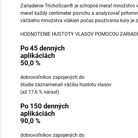
Zariadenie TrichoScan® je schopné merať množstvo vl
merať každý centimeter povrchu a analyzovať prítomn
väčšieho množstva vlákien počas používania kúry je 
HODNOTENIE HUSTOTY VLASOV POMOCOU ZARIAD
Po 45 denných
aplikáciách
50,0 %
dobrovoľníkov zapojených do
štúdie zaznamenali väčšiu hustotu vlasov
(až 17,6 % nárast)
Po 150 denných
aplikáciách
90,0 %
dobrovoľníkov zapojených do