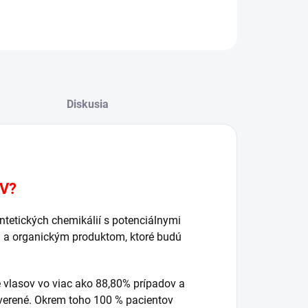
OPÝTAŤ SA
STRÁŽIŤ
Diskusia
V?
yntetických chemikálií s potenciálnymi
m a organickým produktom, ktoré budú
 vlasov vo viac ako 88,80% prípadov a
overené. Okrem toho 100 % pacientov