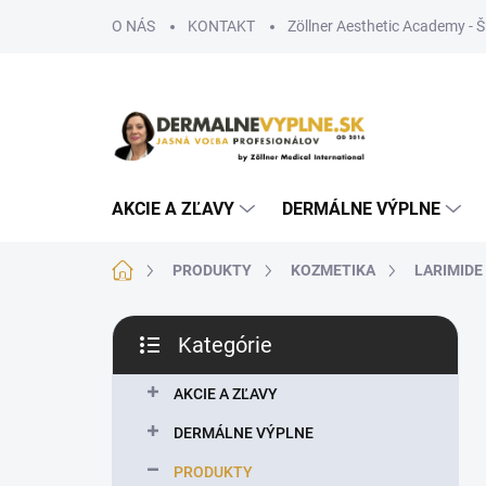
Prejsť
O NÁS
KONTAKT
Zöllner Aesthetic Academy - 
na
obsah
AKCIE A ZĽAVY
DERMÁLNE VÝPLNE
Domov
PRODUKTY
KOZMETIKA
LARIMIDE
B
Kategórie
o
Preskočiť
č
kategórie
n
AKCIE A ZĽAVY
ý
DERMÁLNE VÝPLNE
p
a
PRODUKTY