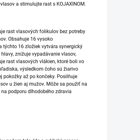
e vlasov a stimulujte rast s KOJAXINOM.
uje rast vlasových folikulov bez potreby
asov. Obsahuje 16 vysoko
 týchto 16 zložiek vytvára synergický
 hlavy, znižuje vypadávanie vlasov,
e rast vlasových vlákien, ktoré boli vo
hľadiska, výsledkom čoho sú žiarivo
ej pokožky až po končeky. Posilňuje
lasov u žien aj mužov. Môže sa použiť na
ie na podporu dlhodobého zdravia