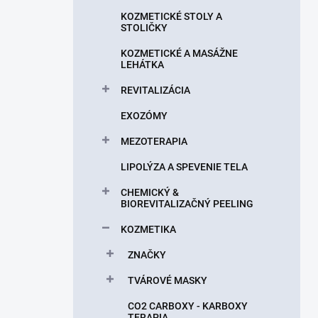
n
KOZMETICKÉ STOLY A
e
STOLIČKY
l
KOZMETICKÉ A MASÁŽNE
LEHÁTKA
REVITALIZÁCIA
EXOZÓMY
MEZOTERAPIA
LIPOLÝZA A SPEVENIE TELA
CHEMICKÝ &
BIOREVITALIZAČNÝ PEELING
KOZMETIKA
ZNAČKY
TVÁROVÉ MASKY
CO2 CARBOXY - KARBOXY
TERAPIA