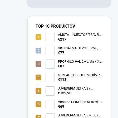
TOP 10 PRODUKTOV
AMSTA - INJECTOR TRAVEL
BAG - LIMITOVANÁ EDÍCIA -
€217
Profesionálna cestovná taška
pre lekárov estetickej
SISTHAEMA HEVO+T 2ML,
medicíny v pohybe (rôzne
70mg/2ml = 50mg/HA + 20mg
€77
farby)
Trehalóza. UNIKÁTNA
Dermálna Regenerácia,
PROFHILO H+L 2ML, Unikátny
SKUTOČNÉ OMLADENIE,
REMODELAČNÝ produkt pre
€87
LIFTING a hydratácia,
hydratáciu, posilnenie,
Patentované zloženie
napnutie a lifting pokožky, až
STYLAGE BI-SOFT M Lidokaín
(VENOME)
64mg kyseliny Hyalurónovej
2x1ml s Mannitolom s
€113
PREDĹŽENÝM ÚČINKOM pre
EŠTE LEPŠIE výsledky!
JUVEDERM ULTRA 3 s
Lidokaínom (2x1ml)
€159,90
Venome SLIM Lipo 5x10 ml -
Pomáha v boji proti tukovým
€69
usadeninám, ktoré je ťažké
odstrániť
JUVEDERM ULTRA SMILE s