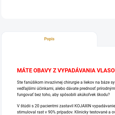
Popis
MÁTE OBAVY Z VYPADÁVANIA VLASO
Ste fanúšikom invazívnej chirurgie a liekov na báze s
vedľajšími účinkami, alebo dávate prednosť prírodný
fungovať bez toho, aby spôsobili akúkoľvek škodu?
V štúdii s 20 pacientmi zastavil KOJAXIN vypadávanie
stimuloval rast v 90% prípadov. Klinicky testované a 