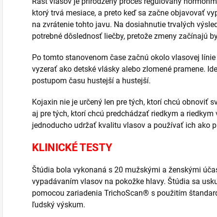
Rast vlasov je prirodzený proces regulovaný hormónmi 
ktorý trvá mesiace, a preto keď sa začne objavovať vyp
na zvrátenie tohto javu. Na dosiahnutie trvalých výsle
potrebné dôslednosť liečby, pretože zmeny začínajú b
Po tomto stanovenom čase začnú okolo vlasovej línie
vyzerať ako detské vlásky alebo zlomené pramene. Ide 
postupom času hustejší a hustejší.
Kojaxin nie je určený len pre tých, ktorí chcú obnoviť s
aj pre tých, ktorí chcú predchádzať riedkym a riedkym v
jednoducho udržať kvalitu vlasov a používať ich ako p
KLINICKÉ TESTY
Štúdia bola vykonaná s 20 mužskými a ženskými účast
vypadávaním vlasov na pokožke hlavy. Štúdia sa usk
pomocou zariadenia TrichoScan® s použitím štandard
ľudský výskum.