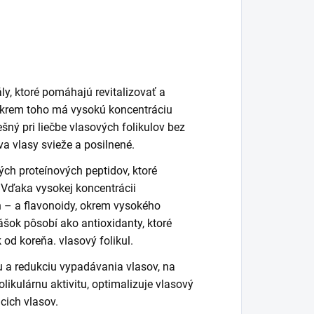
ly, ktoré pomáhajú revitalizovať a
 Okrem toho má vysokú koncentráciu
ešný pri liečbe vlasových folikulov bez
áva vlasy svieže a posilnené.
ých proteínových peptidov, ktoré
 Vďaka vysokej koncentrácii
n – a flavonoidy, okrem vysokého
ášok pôsobí ako antioxidanty, ktoré
 od koreňa. vlasový folikul.
 a redukciu vypadávania vlasov, na
likulárnu aktivitu, optimalizuje vlasový
úcich vlasov.