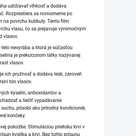
máha udržiavať vlhkosť a dodáva
ač. Rozprestiera sa rovnomerne po
 na povrchu kutikuly. Tento film
vrchu vlasu, čo sa prejavuje výnimočným
d vlasov.
 telo nevyrába a ktorá je súčasťou
yselina je prekurzorom látky nazývanej
rast vlasov.
je ich pružnosť a dodáva lesk, zároveň
ráni tón vlasov.
ých kyselín, antioxidantov a
chádzať a liečiť vypadávanie
i suchu, pôsobí ako prírodný kondicionér,
ené končeky.
ovej pokožke. Stimuláciou prietoku krvi v
ísun kyslíka a krvi. Bez tohto prísunu