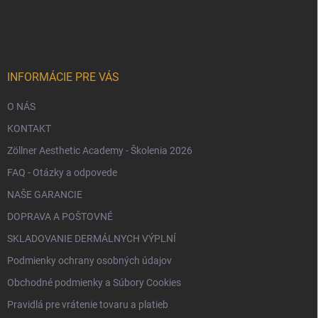
á
p
ä
t
i
e
INFORMÁCIE PRE VÁS
O NÁS
KONTAKT
Zöllner Aesthetic Academy - Školenia 2026
FAQ - Otázky a odpovede
NAŠE GARANCIE
DOPRAVA A POŠTOVNÉ
SKLADOVANIE DERMÁLNYCH VÝPLNÍ
Podmienky ochrany osobných údajov
Obchodné podmienky a Súbory Cookies
Pravidlá pre vrátenie tovaru a platieb