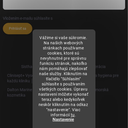
Vložením e-mailu súhlasíte s
podmienkami ochrany osobných údajov
Prihlásiť sa
Vážime si vaše súkromie.
Na našich webových
stránkach používame
cookies, ktoré sú
nevyhnutné pre správnu
funkciu stránok, nakoľko
Sisthaema.sk - Skutočná Dermálna Regenerácia
nám pomáhajú zlepšovať
naše služby. Kliknutím na
Clinisept+ Vysoko účinné čistenie a antimikrobiálna hygiena pre
tlačidlo "Súhlasím"
každú kliniku │
súhlasíte s používaním
všetkých cookies. Úpravu
Dalton Marine Cosmetics - Kvalitná profesionálna morská
nastavení môžete vykonať
kozmetika
teraz alebo kedykoľvek
neskôr kliknutím na odkaz
Sisthaema
"nastavenie". Viac
Hevo T
informácií
tu
.
│Skutočná
Nastavenie
Biorevitalizácia