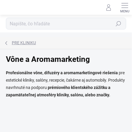
Prejsť
na
obsah
Hľadať
PRE KLINIKU
Vône a Aromamarketing
Profesionálne vône, difuzéry a aromamarketingové riešenia
pre
estetické kliniky, salóny, recepcie, čakárne aj automobily. Produkty
navrhnuté na podporu
prémiového klientského zážitku a
zapamätateľnej atmosféry kliniky, salónu, alebo značky.