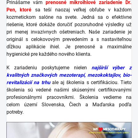
Prinášame vám
p
renosné mikroihlové zariadenie Dr.
Pen, ktoré
sa teší naozaj veľkej obľube v každom
kozmetickom salóne na svete. Jedná sa o efektívne
riešenie, ktoré
dokáže doručiť pozoruhodné výsledky už
pri menej invazívnych ošetreniach. Naše zariadenie je
originál s celokovovým prevedením a s nastaviteľnou
dĺžkou aplikácie ihiel. Je prenosné a maximálne
hygienické pre každého nového klienta.
K zariadeniu poskytujeme nielen
najširší výber z
kvalitných značkových mezoterapí, mezokoktajlov, bio-
revitalizácií na trhu
ale aj školenia s certifikáciou. Tieto
školenia sú vedené našimi skúsenými certifikovanými
profesionálnymi pracovníkmi. Školenia vedieme na
celom území Slovenska, Čiech a Maďarska podľa
potreby.