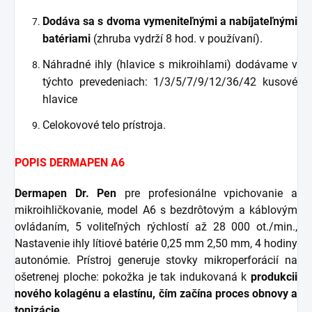
Dodáva sa s dvoma vymeniteľnými a nabíjateľnými
batériami
(zhruba vydrží 8 hod. v používaní).
Náhradné ihly (hlavice s mikroihlami) dodávame v
týchto prevedeniach: 1/3/5/7/9/12/36/42 kusové
hlavice
Celokovové telo prístroja.
POPIS DERMAPEN A6
Dermapen Dr. Pen
pre profesionálne vpichovanie a
mikroihličkovanie, model A6 s bezdrôtovým a káblovým
ovládaním, 5 voliteľných rýchlostí až 28 000 ot./min.,
Nastavenie ihly lítiové batérie 0,25 mm 2,50 mm, 4 hodiny
autonómie. Prístroj generuje stovky mikroperforácií na
ošetrenej ploche: pokožka je tak indukovaná k
produkcii
nového kolagénu a elastínu, čím začína proces obnovy a
tonizácie.