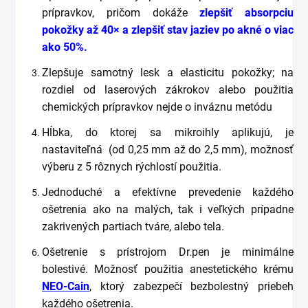
prípravkov, pričom dokáže
zlepšiť absorpciu
pokožky až 40× a zlepšiť stav jaziev po akné o viac
ako 50%.
Zlepšuje samotný lesk a elasticitu pokožky; na
rozdiel od laserových zákrokov alebo použitia
chemických prípravkov nejde o inváznu metódu
Hĺbka, do ktorej sa mikroihly aplikujú, je
nastaviteľná (od 0,25 mm až do 2,5 mm), m
ožnosť
výberu z 5 rôznych rýchlostí použitia.
Jednoduché a efektívne prevedenie každého
ošetrenia ako na malých, tak i veľkých prípadne
zakrivených partiach tváre, alebo tela.
Ošetrenie s prístrojom Dr.pen je minimálne
bolestivé. Možnosť použitia anestetického krému
NEO-Cain
, ktorý zabezpečí bezbolestný priebeh
každého ošetrenia.