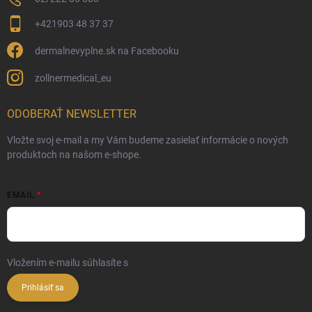
+421903 48 37 37
dermalnevyplne.sk na Facebooku
zollnermedical_eu
ODOBERAŤ NEWSLETTER
Vložte svoj e-mail a my Vám budeme zasielať informácie o nových
produktoch na našom e-shope.
EMAIL
Vložením e-mailu súhlasíte s
podmienkami ochrany osobných údajov
Prihlásiť sa