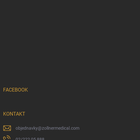
FACEBOOK
KONTAKT
objednavky
@
zollnermedical.com
02/222 05 888