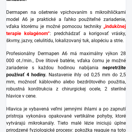
Dermapen na ošetrenie vpichovaním s mikroihličkami
model A6 je praktické a ľahko použiteľné zariadenie,
vďaka ktorému je možné pomocou techniky
„indukčnej
terapie kolagénom“
: predchádzať a korigovať vrásky,
škvrny, jazvy, celulitídu, lokalizovaný tuk, alopéciu a strie.
Profesionálny Dermapen A6 má maximálny výkon 28
000 ot./min., Dve lítiové batérie, vďaka čomu je možné
zariadenie s každou hodinou nabíjania
nepretržite
používať 4 hodiny.
Nastavenie ihly od 0,25 mm do 2,5
mm, možnosť káblového alebo bezdrôtového použitia,
robustná konštrukcia z chirurgickej ocele, 2 sterilné
hlavice v cene.
Hlavica je vybavená veľmi jemnými ihlami a po zapnutí
prístroja vykonáva opakované vertikálne pohyby, ktoré
vytvárajú mikrokanály. Tieto malé lézie iniciujú úplne
prirodzené fyziologické procesy: pokožka reaguje na toto