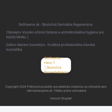
Sisthaema.sk - Skutočná Dermálna Regenerácia
Clinisept+ Vysoko účinné čistenie a antimikrobiálna hygiena pre
každú kliniku │
Dalton Marine Cosmetics - Kvalitná profesionálna morská
kozmetika
Sisthaema
Hevo T
│Skutočná
Biorevitalizácia
Copyright 2026
Prémiové produkty pre estetickú medicínu za výhodné ceny
- dermalnevyplne.sk
. Všetky práva vyhradené.
Vytvoril Shoptet