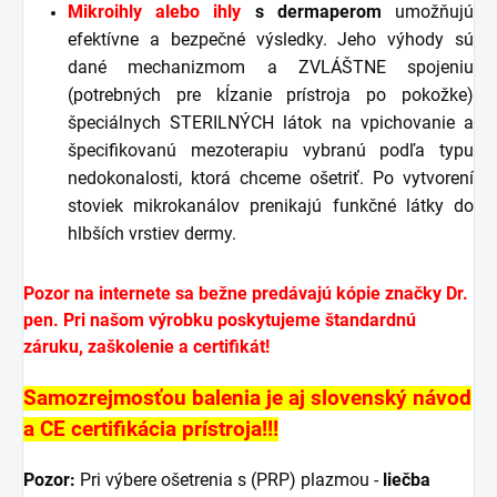
Mikroihly alebo ihly
s dermaperom
umožňujú
efektívne a bezpečné výsledky. Jeho výhody sú
dané mechanizmom a ZVLÁŠTNE spojeniu
(potrebných pre kĺzanie prístroja po pokožke)
špeciálnych STERILNÝCH látok na vpichovanie a
špecifikovanú mezoterapiu vybranú
podľa typu
nedokonalosti, ktorá chceme ošetriť. Po vytvorení
stoviek mikrokanálov prenikajú funkčné látky do
hlbších vrstiev dermy.
Pozor na internete sa bežne predávajú kópie značky Dr.
pen. Pri našom výrobku poskytujeme štandardnú
záruku, zaškolenie a certifikát!
Samozrejmosťou balenia je aj slovenský návod
a CE certifikácia prístroja!!!
Pozor:
Pri výbere ošetrenia s (PRP) plazmou -
liečba