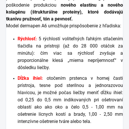
poškodenie produkciou
nového elastínu a nového
kolagénu (štrukturálne proteíny), ktoré dodávajú
tkanivu pružnosť, tón a pevnosť.
Model dermapen A6 umožňuje prispôsobenie z hľadiska:
Rýchlosť:
5 rýchlostí voliteľných ľahkým stlačením
tlačidla na prístroji (až do 28 000 otáčok za
minútu): čím viac sa rýchlosť zvyšuje a
proporcionálne klesá „mierna nepríjemnosť“ v
dôsledku liečby.
Dĺžka ihiel:
otočením prstenca v hornej časti
prístroja, tesne pod sterilnou a jednorazovou
hlavicou, je možné počas liečby meniť dĺžku ihiel:
od 0,25 do 0,5 mm indikovaných pri ošetrovaní
oblastí ako ako oko a čelo 0,5 - 1,00 mm na
ošetrenie lícnych kostí a brady, 1,00 - 2,50 mm
intenzívne ošetrenie tváre alebo tela.