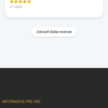
2.7.2026
Zobraziť ďalšie recenzie
Z
á
p
ä
t
i
e
INFORMÁCIE PRE VÁS