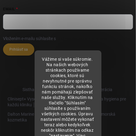
EMAIL
Vložením e-mailu súhlasíte s
podmienkami ochrany osobných údajov
Prihlásiť sa
Vážime si vaše súkromie.
Na našich webových
stránkach používame
cookies, ktoré sú
nevyhnutné pre správnu
funkciu stránok, nakoľko
Sisthaema.sk - Skutočná Dermálna Regenerácia
nám pomáhajú zlepšovať
naše služby. Kliknutím na
Clinisept+ Vysoko účinné čistenie a antimikrobiálna hygiena pre
tlačidlo "Súhlasím"
každú kliniku │
súhlasíte s používaním
všetkých cookies. Úpravu
Dalton Marine Cosmetics - Kvalitná profesionálna morská
nastavení môžete vykonať
kozmetika
teraz alebo kedykoľvek
neskôr kliknutím na odkaz
Sisthaema
"nastavenie". Viac