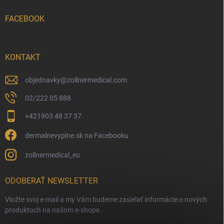
FACEBOOK
KONTAKT
objednavky
@
zollnermedical.com
02/222 05 888
+421903 48 37 37
dermalnevyplne.sk na Facebooku
zollnermedical_eu
ODOBERAŤ NEWSLETTER
Vložte svoj e-mail a my Vám budeme zasielať informácie o nových
produktoch na našom e-shope.