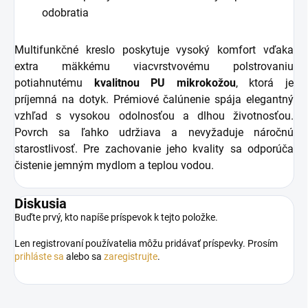
odobratia
Multifunkčné kreslo poskytuje vysoký komfort vďaka
extra mäkkému viacvrstvovému polstrovaniu
potiahnutému
kvalitnou PU mikrokožou
, ktorá je
príjemná na dotyk. Prémiové čalúnenie spája elegantný
vzhľad s vysokou odolnosťou a dlhou životnosťou.
Povrch sa ľahko udržiava a nevyžaduje náročnú
starostlivosť. Pre zachovanie jeho kvality sa odporúča
čistenie jemným mydlom a teplou vodou.
Diskusia
Buďte prvý, kto napíše príspevok k tejto položke.
Len registrovaní používatelia môžu pridávať príspevky. Prosím
prihláste sa
alebo sa
zaregistrujte
.