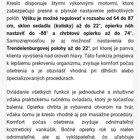
Kreslo disponuje štyrmi výkonnými motormi, ktoré
zabezpečujú presné a plynulé nastavenie jednotlivých
polôh.
Výšku je možné regulovať v rozsahu od 64 do 87
cm, sklon sedadla (kolísky) až do 22°, opierku nôh
nastaviť do -88° a chrbtovú opierku až do 74°.
Samozrejmosťou je aj možnosť nastavenia do
Trendelenburgovej polohy až do 22°
, pri ktorej je panva
klienta vyvýšená nad úroveň hlavy. Táto funkcia prispieva
k lepšiemu prekrveniu organizmu, zvyšuje komfort počas
ošetrenia a je obzvlášť vhodná pri dlhších alebo
špecializovaných procedúrach.
Ovládanie všetkých funkcií je jednoduché a intuitívne
vďaka praktickému ručnému ovládaču, ktorý je súčasťou
balenia. Opierka chrbta je vybavená otvorom na tvár,
vďaka čomu je kreslo vhodné aj pre masážne procedúry.
Komfort počas ošetrenia zvyšuje odnímateľný
kozmetický vankúšik. Bočné opierky rúk sú nielen
odnímateľné, ale aj vyklápateľné, čo uľahčuje