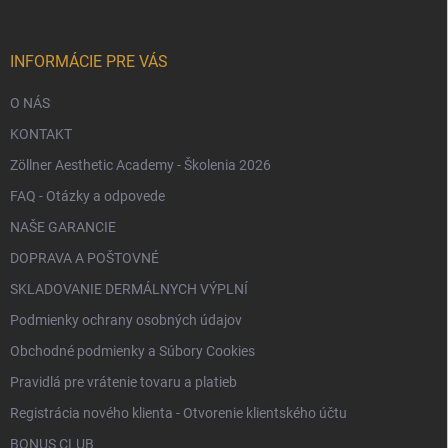
t
i
e
INFORMÁCIE PRE VÁS
O NÁS
KONTAKT
Zöllner Aesthetic Academy - Školenia 2026
FAQ - Otázky a odpovede
NAŠE GARANCIE
DOPRAVA A POŠTOVNÉ
SKLADOVANIE DERMÁLNYCH VÝPLNÍ
Podmienky ochrany osobných údajov
Obchodné podmienky a Súbory Cookies
Pravidlá pre vrátenie tovaru a platieb
Registrácia nového klienta - Otvorenie klientského účtu
BONUS CLUB