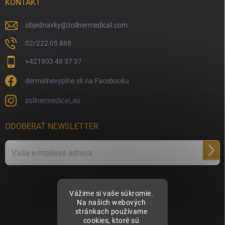
KONTAKT
objednavky
@
zollnermedical.com
02/222 05 888
+421903 48 37 37
dermalnevyplne.sk na Facebooku
zollnermedical_eu
ODOBERAŤ NEWSLETTER
Prihl
sa
Vložením e-mailu súhlasíte s
podmienkami ochrany osobných údajov
Vážime si vaše súkromie.
Na našich webových
stránkach používame
cookies, ktoré sú