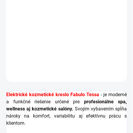
Ručný spínač motorov
Opierka hlavy s otvorom na tvár. Ručné vysúvanie
o 15 cm.
Odnímateľný kozmetický vankúšik
Bočné opierky rúk s možnosťou vyklápania alebo
odobratia
DETAILNÉ INFORMÁCIE
OPÝTAŤ SA
STRÁŽIŤ
Elektrické kozmetické kreslo Fabulo Tessa
- je moderné
a funkčné riešenie určené pre
profesionálne spa,
wellness aj kozmetické salóny.
Svojím vybavením spĺňa
nároky na komfort, variabilitu aj efektívnu prácu s
klientom.