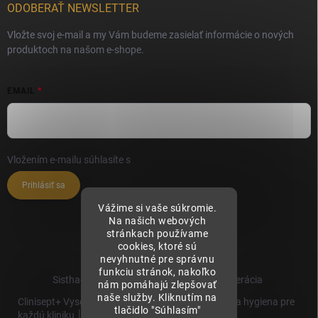
ODOBERAŤ NEWSLETTER
Vložte svoj e-mail a my Vám budeme zasielať informácie o nových
produktoch na našom e-shope.
EMAIL
Vložením e-mailu súhlasíte s
podmienkami ochrany osobných údajov
Prihlásiť sa
Vážime si vaše súkromie.
Na našich webových
stránkach používame
cookies, ktoré sú
nevyhnutné pre správnu
funkciu stránok, nakoľko
Sisthaema.sk - Skutočná Dermálna Regenerácia
nám pomáhajú zlepšovať
naše služby. Kliknutím na
Clinisept+ Vysoko účinné čistenie a antimikrobiálna hygiena pre
tlačidlo "Súhlasím"
každú kliniku │