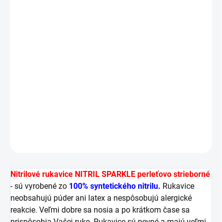
Zdrsnené končeky prstov pre lepší úchop a
citlivosť
Veľmi príjemne sa nosia a nespôsobujú alergické
reakcie
Vnútorná povrchová úprava pre rýchle a
jednoduché nasadenie
Zvýšená odolnosť proti mnohým chemickým
látkam
DETAILNÉ INFORMÁCIE
OPÝTAŤ SA
STRÁŽIŤ
Nitrilové rukavice NITRIL SPARKLE perleťovo strieborné
- sú vyrobené zo
100% syntetického nitrilu.
Rukavice
neobsahujú púder ani latex a nespôsobujú alergické
reakcie. Veľmi dobre sa nosia a po krátkom čase sa
prispôsobia Vašej ruke. Rukavice sú pevné a majú veľmi