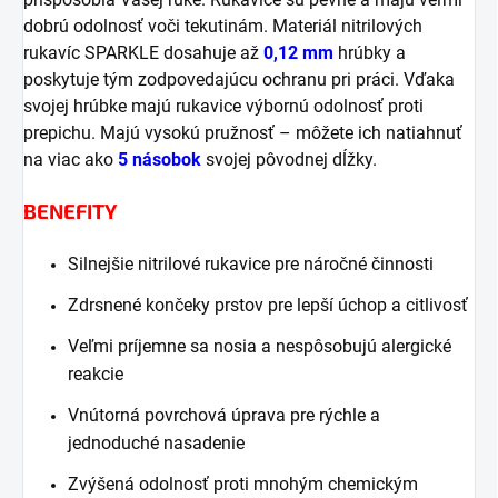
dobrú odolnosť voči tekutinám. Materiál nitrilových
rukavíc SPARKLE dosahuje až
0,12 mm
hrúbky a
poskytuje tým zodpovedajúcu ochranu pri práci. Vďaka
svojej hrúbke majú rukavice výbornú odolnosť proti
prepichu. Majú vysokú pružnosť – môžete ich natiahnuť
na viac ako
5 násobok
svojej pôvodnej dĺžky.
BENEFITY
Silnejšie nitrilové rukavice pre náročné činnosti
Zdrsnené končeky prstov pre lepší úchop a citlivosť
Veľmi príjemne sa nosia a nespôsobujú alergické
reakcie
Vnútorná povrchová úprava pre rýchle a
jednoduché nasadenie
Zvýšená odolnosť proti mnohým chemickým