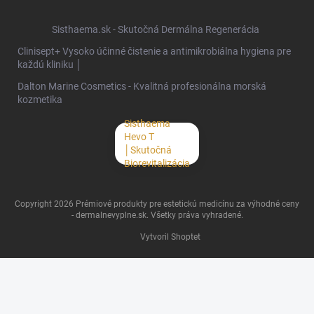
Sisthaema.sk - Skutočná Dermálna Regenerácia
Clinisept+ Vysoko účinné čistenie a antimikrobiálna hygiena pre
každú kliniku │
Dalton Marine Cosmetics - Kvalitná profesionálna morská
kozmetika
Sisthaema
Hevo T
│Skutočná
Biorevitalizácia
Copyright 2026
Prémiové produkty pre estetickú medicínu za výhodné ceny
- dermalnevyplne.sk
. Všetky práva vyhradené.
Vytvoril Shoptet