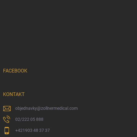
FACEBOOK
KONTAKT
objednavky
@
zollnermedical.com
02/222 05 888
+421903 48 37 37