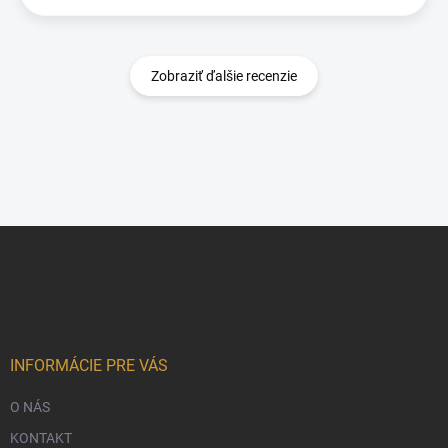
Zobraziť ďalšie recenzie
Z
á
p
ä
t
i
e
INFORMÁCIE PRE VÁS
O NÁS
KONTAKT