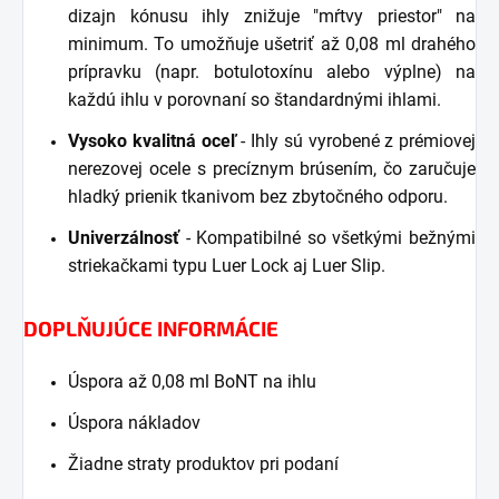
dizajn kónusu ihly znižuje "mŕtvy priestor" na
minimum. To umožňuje ušetriť až 0,08 ml drahého
prípravku (napr. botulotoxínu alebo výplne) na
každú ihlu v porovnaní so štandardnými ihlami.
Vysoko kvalitná oceľ
- Ihly sú vyrobené z prémiovej
nerezovej ocele s precíznym brúsením, čo zaručuje
hladký prienik tkanivom bez zbytočného odporu.
Univerzálnosť
- Kompatibilné so všetkými bežnými
striekačkami typu Luer Lock aj Luer Slip.
DOPLŇUJÚCE INFORMÁCIE
Úspora až 0,08 ml BoNT na ihlu
Úspora nákladov
Žiadne straty produktov pri podaní