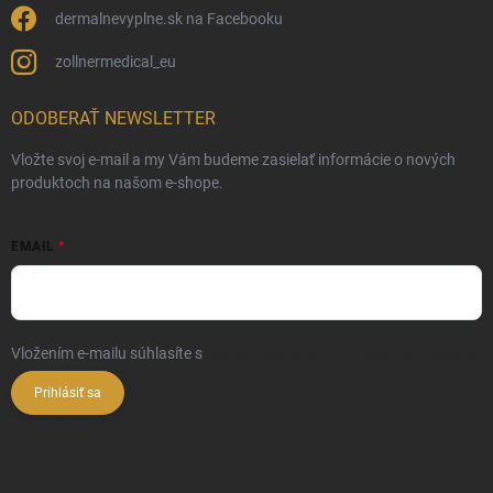
dermalnevyplne.sk na Facebooku
zollnermedical_eu
ODOBERAŤ NEWSLETTER
Vložte svoj e-mail a my Vám budeme zasielať informácie o nových
produktoch na našom e-shope.
EMAIL
Vložením e-mailu súhlasíte s
podmienkami ochrany osobných údajov
Prihlásiť sa