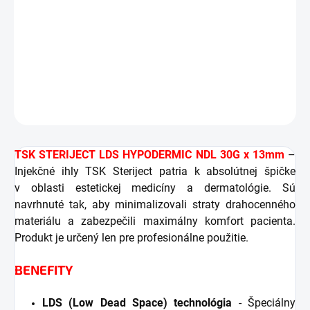
hladký prienik tkanivom bez zbytočného odporu.
Univerzálnosť
- Kompatibilné so všetkými bežnými
striekačkami typu Luer Lock aj Luer Slip.
DETAILNÉ INFORMÁCIE
OPÝTAŤ SA
STRÁŽIŤ
TSK STERIJECT LDS HYPODERMIC NDL 30G x 13mm
–
Injekčné ihly TSK Steriject patria k absolútnej špičke
v oblasti estetickej medicíny a dermatológie. Sú
navrhnuté tak, aby minimalizovali straty drahocenného
materiálu a zabezpečili maximálny komfort pacienta.
Produkt je určený len pre profesionálne použitie.
BENEFITY
LDS (Low Dead Space) technológia
- Špeciálny