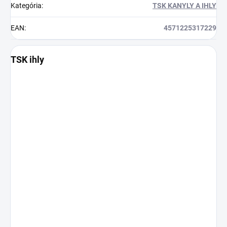
Kategória
:
TSK KANYLY A IHLY
EAN
:
4571225317229
TSK ihly