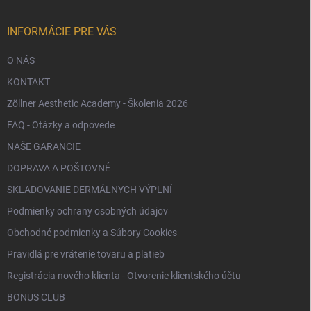
t
i
e
INFORMÁCIE PRE VÁS
O NÁS
KONTAKT
Zöllner Aesthetic Academy - Školenia 2026
FAQ - Otázky a odpovede
NAŠE GARANCIE
DOPRAVA A POŠTOVNÉ
SKLADOVANIE DERMÁLNYCH VÝPLNÍ
Podmienky ochrany osobných údajov
Obchodné podmienky a Súbory Cookies
Pravidlá pre vrátenie tovaru a platieb
Registrácia nového klienta - Otvorenie klientského účtu
BONUS CLUB