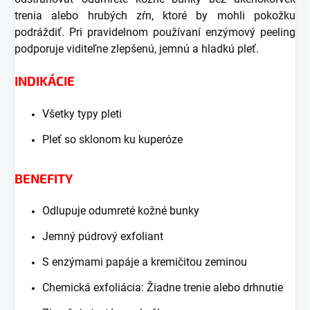
trenia alebo hrubých zŕn, ktoré by mohli pokožku
podráždiť. Pri pravidelnom používaní enzýmový peeling
podporuje viditeľne zlepšenú, jemnú a hladkú pleť.
INDIKÁCIE
Všetky typy pleti
Pleť so sklonom ku kuperóze
BENEFITY
Odlupuje odumreté kožné bunky
Jemný púdrový exfoliant
S enzýmami papáje a kremičitou zeminou
Chemická exfoliácia: Žiadne trenie alebo drhnutie