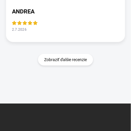
ANDREA
2.7.2026
Zobraziť ďalšie recenzie
Z
á
p
ä