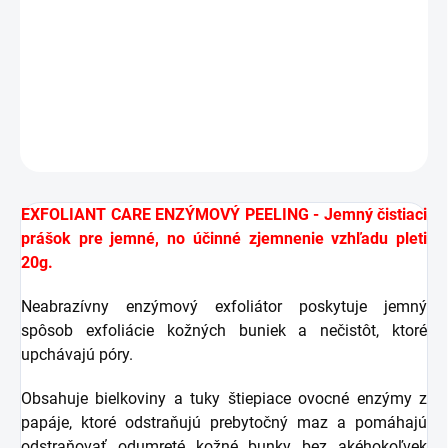
DETAILNÉ INFORMÁCIE
OPÝTAŤ SA
STRÁŽIŤ
EXFOLIANT CARE ENZÝMOVÝ PEELING - Jemný čistiaci
prášok pre jemné, no účinné zjemnenie vzhľadu pleti
20g.
Neabrazívny enzýmový exfoliátor poskytuje jemný
spôsob exfoliácie kožných buniek a nečistôt, ktoré
upchávajú póry.
Obsahuje bielkoviny a tuky štiepiace ovocné enzýmy z
papáje, ktoré odstraňujú prebytočný maz a pomáhajú
odstraňovať odumreté kožné bunky bez akéhokoľvek