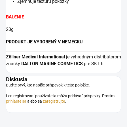
Zjemňuje textúru pokožky
BALENIE
20g
PRODUKT JE VYROBENÝ V NEMECKU
Zöllner Medical
International
je výhradným distribútorom
značky
DALTON MARINE COSMETICS
pre SK trh.
Diskusia
Buďte prvý, kto napíše príspevok k tejto položke.
Len registrovaní používatelia môžu pridávať príspevky. Prosím
prihláste sa
alebo sa
zaregistrujte
.