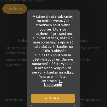
Vložením e-mailu súhlasíte s
podmienkami ochrany osobných údajov
Prihlásiť sa
Vážime si vaše súkromie.
Na našich webových
stránkach používame
cookies, ktoré sú
nevyhnutné pre správnu
funkciu stránok, nakoľko
Sisthaema.sk - Skutočná Dermálna Regenerácia
nám pomáhajú zlepšovať
naše služby. Kliknutím na
Clinisept+ Vysoko účinné čistenie a antimikrobiálna hygiena pre
tlačidlo "Súhlasím"
každú kliniku │
súhlasíte s používaním
všetkých cookies. Úpravu
Dalton Marine Cosmetics - Kvalitná profesionálna morská
nastavení môžete vykonať
kozmetika
teraz alebo kedykoľvek
neskôr kliknutím na odkaz
Sisthaema
"nastavenie". Viac
Hevo T
informácií
tu
.
│Skutočná
Nastavenie
Biorevitalizácia
Súhlasím
Copyright 2026
Prémiové produkty pre estetickú medicínu za výhodné ceny
- dermalnevyplne.sk
. Všetky práva vyhradené.