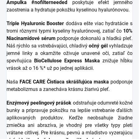
Ampulka #nofilterneeded
poskytuje efekt jemného
zaostrenia a hydratuje pokožku kyselinou hyalurónovou.
Triple Hyaluronic Booster
dodáva ešte viac hydratácie s
tromi rôznymi typmi kyseliny hyalurónovej, zatiaľ čo
10%
Niacinamidové sérum
podporuje dokonalú a hladkú pleť.
Náš rýchlo sa vstrebávajúci, chladivý
očný gél
vyhladzuje
jemné linky a okamžite oživuje unavené oči, zatiaľ čo
spevňujúca
BioCellulose Express Maska
znižuje hĺbku
vrások až o 16 %* už po jednej aplikácii.
Naša
FACE CARE
Čistiaca skrášľujúca maska
podporuje
metabolizmus a zanecháva krásnu žiarivú pleť.
Enzýmový peelingový prášok
odstraňuje odumreté kožné
bunky a pripravuje pokožku na lepšie vstrebanie ďalších
aplikovaných produktov. Keďže neobsahuje žiadne
zrniečka ani abrazíva, je vhodný pre všetky typy pleti
vrátane citlivej. Pre krásnu, pevnú a mladistvo vyzerajúcu