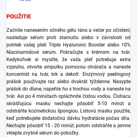
POUŽITIE
Začnite nanesením očného gélu ráno a večer po očistení;
nasleduje sérum proti starnutiu alebo v závislosti od
potrieb vašej pleti Triple Hyaluronic Booster alebo 10%
Niacinamidové sérum. Pokračujte s krémom na tvár.
Kedykoľvek si myslíte, že vaša pleť potrebuje extra
vzpruhu, otvorte ampulku pomocou otvárača a naneste
koncentrát na tvár, krk a dekolt. Enzýmový peelingový
prášok používajte raz alebo dvakrát týždenne. Nasypte
prášok do dlane, napeňte ho s trochou vody a naneste na
tvár. Asi po 4 minútach opláchnite čistou vodou. Čistiacu
skrášľujúcu masku nechajte pôsobiť 5-10 minút a
odstráňte kozmetickou špongiou. Listovú masku použite,
keď potrebujete dodatočnú dávku hydratácie počas dňa.
Nechajte pôsobiť 15 - 20 minút, potom odstráňte a jemne
vklepte zvyšné sérum do pokožky.