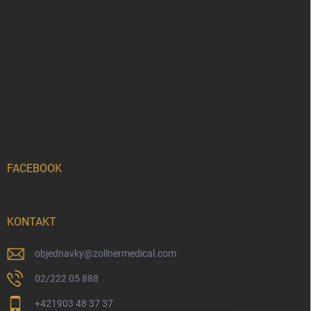
FACEBOOK
KONTAKT
objednavky
@
zollnermedical.com
02/222 05 888
+421903 48 37 37