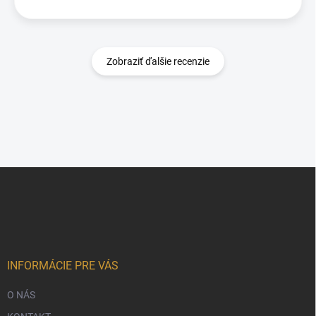
Zobraziť ďalšie recenzie
Z
á
p
ä
t
i
e
INFORMÁCIE PRE VÁS
O NÁS