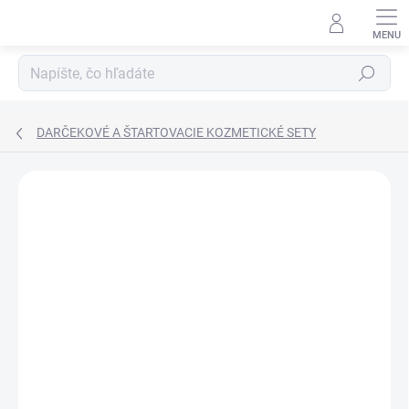
Prejsť
na
obsah
Hľadať
DARČEKOVÉ A ŠTARTOVACIE KOZMETICKÉ SETY
ZNAČKA:
DALTON MARINE COSMETICS
DORUČENIE 24H