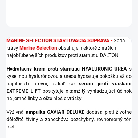
DETAILNÉ INFORMÁCIE
OPÝTAŤ SA
STRÁŽIŤ
MARINE SELECTION ŠTARTOVACIA SÚPRAVA -
Sada
krásy
Marine Selection
obsahuje niektoré z našich
najobľúbenejších produktov proti starnutiu DALTON:
Hydratačný krém proti starnutiu HYALURONIC UREA
s
kyselinou hyalurónovou a ureou hydratuje pokožku až do
najhlbších úrovní, zatiaľ čo
sérum proti vráskam
EXTREME LIFT
poskytuje okamžitý vyhladzujúci účinok
na jemné linky a ešte hlbšie vrásky.
Výživná
ampulka CAVIAR DELUXE
dodáva pleti životne
dôležité živiny a zanecháva bezchybný, rovnomerný tón
pleti.