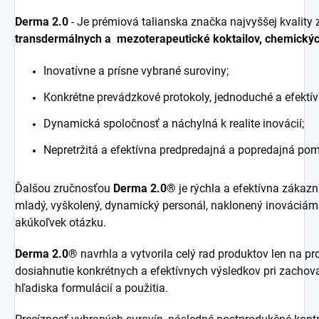
Derma 2.0
- Je prémiová talianska značka najvyššej kvality 
transdermálnych a
mezoterapeutické koktailov, chemickýc
Inovatívne a prísne vybrané suroviny;
Konkrétne prevádzkové protokoly, jednoduché a efektív
Dynamická spoločnosť a náchylná k realite inovácií;
Nepretržitá a efektívna predpredajná a popredajná po
Ďalšou zručnosťou
Derma 2.0®
je rýchla a efektívna zákazn
mladý, vyškolený, dynamický personál, naklonený inováciám
akúkoľvek otázku.
Derma 2.0®
navrhla a vytvorila celý rad produktov len na p
dosiahnutie konkrétnych a efektívnych výsledkov pri zachov
hľadiska formulácií a použitia.