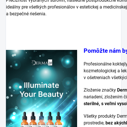
Precíznosť vybraných surovín, následné postprodukčné kontr
ideálny pre všetkých profesionálov v estetickej a medicínskej e
a bezpečné riešenia.
Pomôžte nám byť
Profesionálne koktej
kozmetologickej a lek
v ošetreniach všetkých
Zloženie značky
Der
nariadení, zložením č
sterilné, s veľmi vys
Všetky produkty Derm
prostredie,
bez akýchk