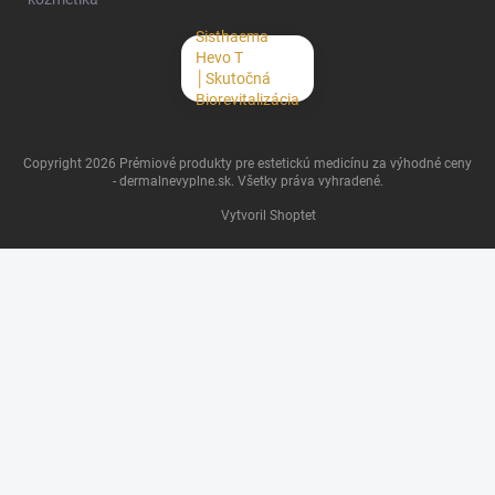
Sisthaema
Hevo T
│Skutočná
Biorevitalizácia
Copyright 2026
Prémiové produkty pre estetickú medicínu za výhodné ceny
- dermalnevyplne.sk
. Všetky práva vyhradené.
Vytvoril Shoptet