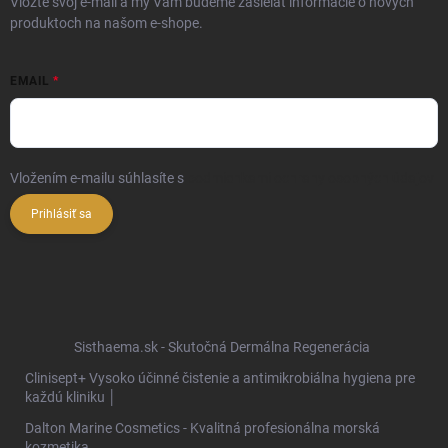
Vložte svoj e-mail a my Vám budeme zasielať informácie o nových
produktoch na našom e-shope.
EMAIL
Vložením e-mailu súhlasíte s
podmienkami ochrany osobných údajov
Prihlásiť sa
Sisthaema.sk - Skutočná Dermálna Regenerácia
Clinisept+ Vysoko účinné čistenie a antimikrobiálna hygiena pre
každú kliniku │
Dalton Marine Cosmetics - Kvalitná profesionálna morská
kozmetika