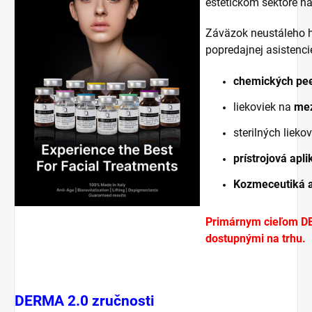
estetickom sektore na
Záväzok neustáleho hľ
popredajnej asistenci
chemických pee
liekoviek na
mez
sterilných lieko
prístrojová apli
Kozmeceutiká a
Primárnym cieľom DE
dostupnými na trhu.
DERMA 2.0 zručnosti