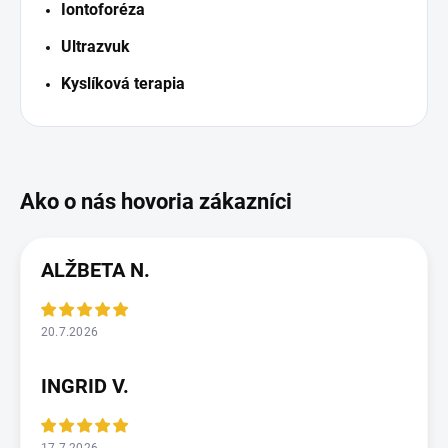
I
ontoforéza
Ultrazvuk
Kyslíková
terapia
ALŽBETA N.
20.7.2026
INGRID V.