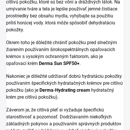
citlivú pokožku, ktoré sú bez vôní a dráždivých látok. Na
umývanie tváre a tela je lepšie používať jemné čistiace
prostriedky bez obsahu mydla, vyhýbajte sa použitiu
príliš horúcej vody. ktorá môže spôsobiť dehydratáciu
pokožky.
Okrem toho je dôležité chrániť pokožku pred slnečným
žiarením používaním širokospektrálnych opaľovacích
krémov s vysokým ochranným faktorom, ako je
opaľovací krém
Derma Sun SPF50+
.
Nakoniec je dôležité udržiavať dobrú hydratáciu pokožky
používaním špecifických hydratačných krémov pre citlivú
pokožku (ako je
Derma-Hydrating cream
hydratačný
krém pre citlivú pokožku).
Záverom je, že citlivá pleť si vyžaduje špecifickú
starostlivosť a pozornosť. Dodržiavaním niekoľkých
základných pokynov a používaním správnych produktov