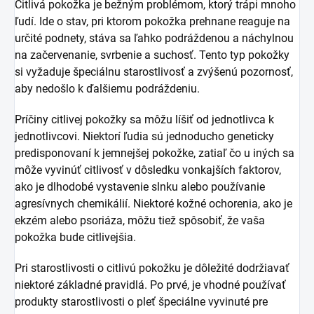
Citlivá pokožka je bežným problémom, ktorý trápi mnoho
ľudí. Ide o stav, pri ktorom pokožka prehnane reaguje na
určité podnety, stáva sa ľahko podráždenou a náchylnou
na začervenanie, svrbenie a suchosť. Tento typ pokožky
si vyžaduje špeciálnu starostlivosť a zvýšenú pozornosť,
aby nedošlo k ďalšiemu podráždeniu.
Príčiny citlivej pokožky sa môžu líšiť od jednotlivca k
jednotlivcovi. Niektorí ľudia sú jednoducho geneticky
predisponovaní k jemnejšej pokožke, zatiaľ čo u iných sa
môže vyvinúť citlivosť v dôsledku vonkajších faktorov,
ako je dlhodobé vystavenie slnku alebo používanie
agresívnych chemikálií. Niektoré kožné ochorenia, ako je
ekzém alebo psoriáza, môžu tiež spôsobiť, že vaša
pokožka bude citlivejšia.
Pri starostlivosti o citlivú pokožku je dôležité dodržiavať
niektoré základné pravidlá. Po prvé, je vhodné používať
produkty starostlivosti o pleť špeciálne vyvinuté pre