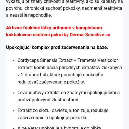
vykazujú príznaky citlivosti a reaktivity, ako sú kapiláry na
povrchu, chronická suchosť pokožky, nadmerná reaktivita
a neustále nepohodlie.
Aktívne funkčné látky prítomné v kompletnom
koktailovom ošetrení pokožky Derma-Sensitive sú
Upokojujúci komplex proti začervenaniu na báze:
Cordyceps Sinensis Extract + Trametes Versicolor
Extract: kombinácia prírodných extraktov získaných
z 2 druhov húb, ktoré pomáhajú upokojiť a
redukovať začervenanie pokožky.
Levanduľový extrakt: so známymi upokojujúcimi a
protizápalovými vlastnosťami.
Extrakt zo slezu: osviežuje, tonizuje, redukuje
začervenanie a upokojuje pokožku.
Aloe Vera: upokojuje a hydratuje do hĺbky.