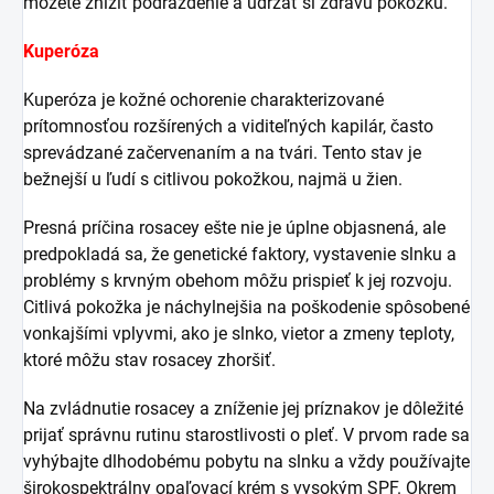
môžete znížiť podráždenie a udržať si zdravú pokožku.
Kuperóza
Kuperóza je kožné ochorenie charakterizované
prítomnosťou rozšírených a viditeľných kapilár, často
sprevádzané začervenaním a na tvári. Tento stav je
bežnejší u ľudí s citlivou pokožkou, najmä u žien.
Presná príčina rosacey ešte nie je úplne objasnená, ale
predpokladá sa, že genetické faktory, vystavenie slnku a
problémy s krvným obehom môžu prispieť k jej rozvoju.
Citlivá pokožka je náchylnejšia na poškodenie spôsobené
vonkajšími vplyvmi, ako je slnko, vietor a zmeny teploty,
ktoré môžu stav rosacey zhoršiť.
Na zvládnutie rosacey a zníženie jej príznakov je dôležité
prijať správnu rutinu starostlivosti o pleť. V prvom rade sa
vyhýbajte dlhodobému pobytu na slnku a vždy používajte
širokospektrálny opaľovací krém s vysokým SPF. Okrem