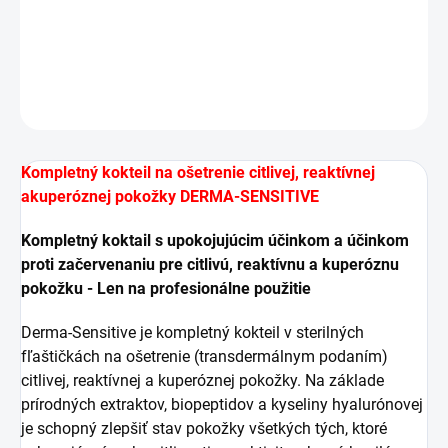
hyperreaktívnej, červenej, suchej a rosaceovej pokožky.
DETAILNÉ INFORMÁCIE
OPÝTAŤ SA
STRÁŽIŤ
Kompletný kokteil na ošetrenie citlivej, reaktívnej
a
kuperóznej pokožky DERMA-SENSITIVE
Kompletný koktail s upokojujúcim účinkom a účinkom
proti začervenaniu pre citlivú, reaktívnu a kuperóznu
pokožku - Len na profesionálne použitie
Derma-Sensitive je kompletný kokteil v sterilných
fľaštičkách na ošetrenie (transdermálnym podaním)
citlivej, reaktívnej a kuperóznej pokožky. Na základe
prírodných extraktov, biopeptidov a kyseliny hyalurónovej
je schopný zlepšiť stav pokožky všetkých tých, ktoré