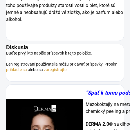
toho používajte produkty starostlivosti o pleť, ktoré sú
jemné a neobsahujú dráždivé zložky, ako je parfum alebo
alkohol.
Diskusia
Buďte prvý, kto napíše príspevok k tejto položke.
Len registrovaní používatelia môžu pridávať príspevky. Prosím
prihláste sa
alebo sa
zaregistrujte
.
“
Späť k tomu pods
Mezokoktejly na mezot
chemický peeling a p
DERMA 2.0®
sa dlho