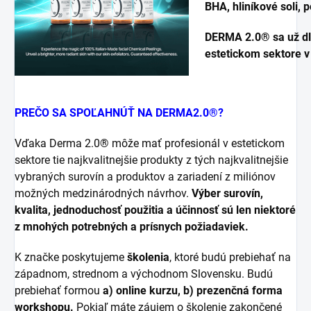
BHA, hliníkové soli,
D
ERMA 2.0® sa už dl
estetickom sektore v
PREČO SA SPOĽAHNÚŤ NA DERMA2.0®?
Vďaka Derma 2.0® môže mať profesionál v estetickom
sektore tie najkvalitnejšie produkty z tých najkvalitnejšie
vybraných surovín a produktov a zariadení z miliónov
možných medzinárodných návrhov.
Výber surovín,
kvalita, jednoduchosť použitia a účinnosť sú len niektoré
z mnohých potrebných a prísnych požiadaviek.
K značke poskytujeme
školenia
, ktoré budú prebiehať na
západnom, strednom a východnom Slovensku. Budú
prebiehať formou
a) online kurzu, b) prezenčná forma
workshopu.
Pokiaľ máte záujem o školenie zakončené